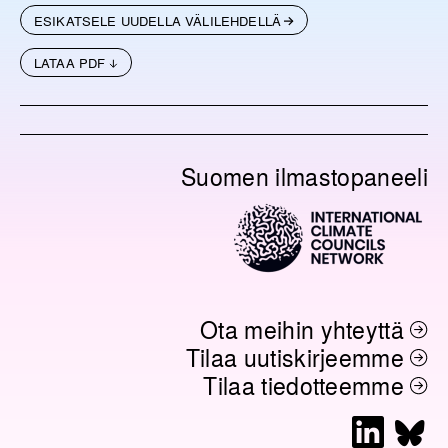
ESIKATSELE UUDELLA VÄLILEHDELLÄ
LATAA PDF
Suomen ilmastopaneeli
Ota meihin yhteyttä
Tilaa uutiskirjeemme
Tilaa tiedotteemme
L
B