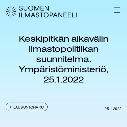
H
y
V
p
A
L
p
I
ä
K
ä
K
Keskipitkän aikavälin
s
O
i
ilmastopolitiikan
s
ä
suunnitelma.
l
Ympäristöministeriö,
t
ö
25.1.2022
ö
n
LAUSUNTOHAKU
25.1.2022