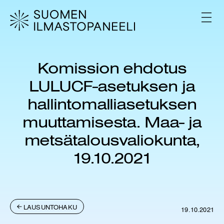
H
y
V
p
A
L
p
I
ä
K
ä
K
Komission ehdotus
s
O
i
LULUCF-asetuksen ja
s
ä
hallintomalliasetuksen
l
muuttamisesta. Maa- ja
t
ö
metsätalousvaliokunta,
ö
n
19.10.2021
LAUSUNTOHAKU
19.10.2021