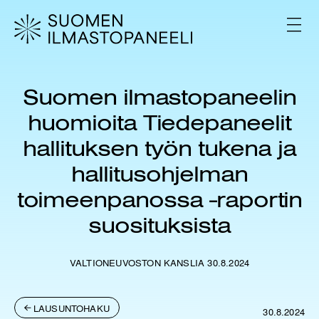
H
y
V
p
A
L
p
I
ä
K
ä
K
Suomen ilmastopaneelin
s
O
i
huomioita Tiedepaneelit
s
ä
hallituksen työn tukena ja
l
hallitusohjelman
t
ö
toimeenpanossa -raportin
ö
n
suosituksista
VALTIONEUVOSTON KANSLIA 30.8.2024
LAUSUNTOHAKU
30.8.2024