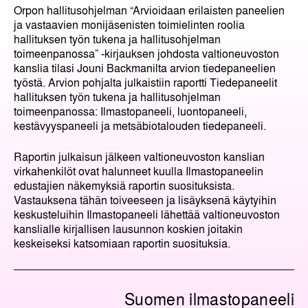
Orpon hallitusohjelman “Arvioidaan erilaisten paneelien
ja vastaavien monijäsenisten toimielinten roolia
hallituksen työn tukena ja hallitusohjelman
toimeenpanossa” -kirjauksen johdosta valtioneuvoston
kanslia tilasi Jouni Backmanilta arvion tiedepaneelien
työstä. Arvion pohjalta julkaistiin raportti Tiedepaneelit
hallituksen työn tukena ja hallitusohjelman
toimeenpanossa: Ilmastopaneeli, luontopaneeli,
kestävyyspaneeli ja metsäbiotalouden tiedepaneeli.
Raportin julkaisun jälkeen valtioneuvoston kanslian
virkahenkilöt ovat halunneet kuulla Ilmastopaneelin
edustajien näkemyksiä raportin suosituksista.
Vastauksena tähän toiveeseen ja lisäyksenä käytyihin
keskusteluihin Ilmastopaneeli lähettää valtioneuvoston
kanslialle kirjallisen lausunnon koskien joitakin
keskeiseksi katsomiaan raportin suosituksia.
Suomen ilmastopaneeli