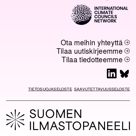
Ota meihin yhteyttä
Tilaa uutiskirjeemme
Tilaa tiedotteemme
L
B
i
l
n
u
TIETOSUOJASELOSTE
SAAVUTETTAVUUSSELOSTE
k
e
e
s
d
k
I
y
n