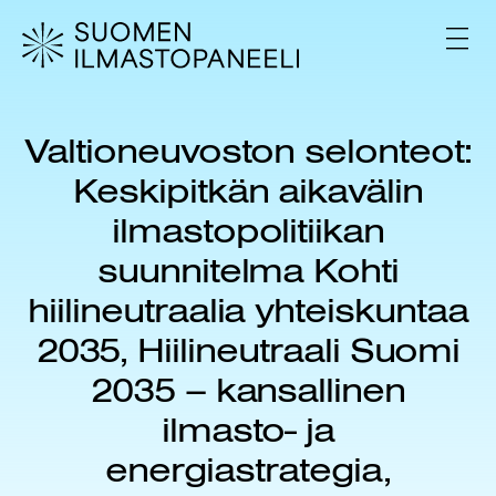
H
y
V
p
A
L
p
I
ä
K
ä
K
Valtioneuvoston selonteot:
s
O
i
Keskipitkän aikavälin
s
ä
ilmastopolitiikan
l
suunnitelma Kohti
t
ö
hiilineutraalia yhteiskuntaa
ö
n
2035, Hiilineutraali Suomi
2035 – kansallinen
ilmasto- ja
energiastrategia,