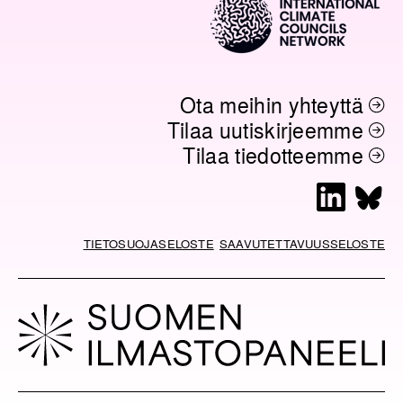
Ota meihin yhteyttä
Tilaa uutiskirjeemme
Tilaa tiedotteemme
L
B
i
l
n
u
TIETOSUOJASELOSTE
SAAVUTETTAVUUSSELOSTE
k
e
e
s
d
k
I
y
n