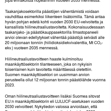
jopa ennakoitua nopeammin vuoteen 2035 mennessä.
Taakanjakosektorilla päästöjen vähentämistä voidaan
vauhdittaa esimerkiksi liikenteen lisätoimilla. Tämä antaa
hyvän pohjan edetä kohti vuoden 2030 EU-velvoitetta ja
kansallista hiilineutraaliustavoitetta. Kokonaisuudessaan
taakanjako- ja päästökauppasektorilla Ilmastopaneeli
arvioi olevan edellytykset vähentää päästöjä selvästi alle
20 miljoonaan tonniin (hiilidioksidiekvivalenttia, Mt CO₂-
ekv.) vuoteen 2035 mennessä.
Hiilineutraaliustavoitteen haaste kulminoituu
maankäyttösektorin tilanteeseen, joka on nykyisin
toisenlainen kuin tavoitetta määrittäessä oletettiin.
Suomen maankäyttösektori on uusimman arvion
perusteella ollut 12 miljoonan tonnin päästölähde vuonna
2023.
Oman hiilineutraaliustavoitteen lisäksi Suomea sitovat
EU:n maankäyttösektorin eli LULUCF-asetuksen vuoden
2030 velvoitteet. Nykytiedon valossa arvioidaan, että