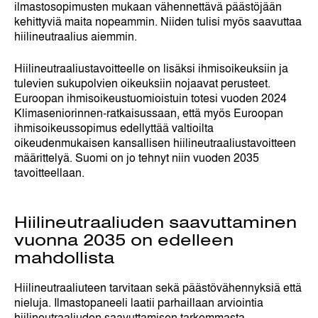
ilmastosopimusten mukaan vähennettävä päästöjään
kehittyviä maita nopeammin. Niiden tulisi myös saavuttaa
hiilineutraalius aiemmin.
Hiilineutraaliustavoitteelle on lisäksi ihmisoikeuksiin ja
tulevien sukupolvien oikeuksiin nojaavat perusteet.
Euroopan ihmisoikeustuomioistuin totesi vuoden 2024
Klimaseniorinnen-ratkaisussaan, että myös Euroopan
ihmisoikeussopimus edellyttää valtioilta
oikeudenmukaisen kansallisen hiilineutraaliustavoitteen
määrittelyä. Suomi on jo tehnyt niin vuoden 2035
tavoitteellaan.
Hiilineutraaliuden saavuttaminen
vuonna 2035 on edelleen
mahdollista
Hiilineutraaliuteen tarvitaan sekä päästövähennyksiä että
nieluja. Ilmastopaneeli laatii parhaillaan arviointia
hiilineutraaliuden saavuttamisen tarkemmasta