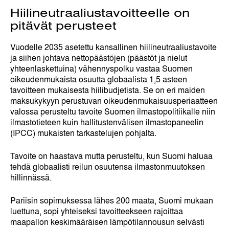
Hiilineutraaliustavoitteelle on
pitävät perusteet
Vuodelle 2035 asetettu kansallinen hiilineutraaliustavoite
ja siihen johtava nettopäästöjen (päästöt ja nielut
yhteenlaskettuina) vähennyspolku vastaa Suomen
oikeudenmukaista osuutta globaalista 1,5 asteen
tavoitteen mukaisesta hiilibudjetista. Se on eri maiden
maksukykyyn perustuvan oikeudenmukaisuusperiaatteen
valossa perusteltu tavoite Suomen ilmastopolitiikalle niin
ilmastotieteen kuin hallitustenvälisen ilmastopaneelin
(IPCC) mukaisten tarkastelujen pohjalta.
Tavoite on haastava mutta perusteltu, kun Suomi haluaa
tehdä globaalisti reilun osuutensa ilmastonmuutoksen
hillinnässä.
Pariisin sopimuksessa lähes 200 maata, Suomi mukaan
luettuna, sopi yhteiseksi tavoitteekseen rajoittaa
maapallon keskimääräisen lämpötilannousun selvästi