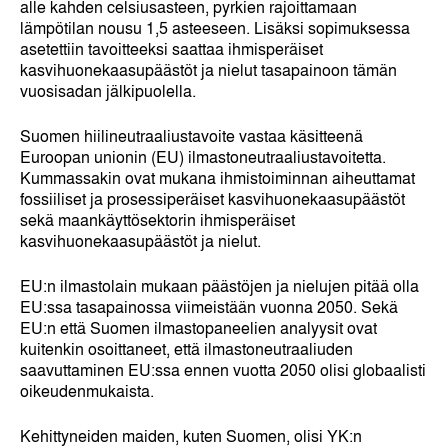
alle kahden celsiusasteen, pyrkien rajoittamaan
lämpötilan nousu 1,5 asteeseen. Lisäksi sopimuksessa
asetettiin tavoitteeksi saattaa ihmisperäiset
kasvihuonekaasupäästöt ja nielut tasapainoon tämän
vuosisadan jälkipuolella.
Suomen hiilineutraaliustavoite vastaa käsitteenä
Euroopan unionin (EU) ilmastoneutraaliustavoitetta.
Kummassakin ovat mukana ihmistoiminnan aiheuttamat
fossiiliset ja prosessiperäiset kasvihuonekaasupäästöt
sekä maankäyttösektorin ihmisperäiset
kasvihuonekaasupäästöt ja nielut.
EU:n ilmastolain mukaan päästöjen ja nielujen pitää olla
EU:ssa tasapainossa viimeistään vuonna 2050. Sekä
EU:n että Suomen ilmastopaneelien analyysit ovat
kuitenkin osoittaneet, että ilmastoneutraaliuden
saavuttaminen EU:ssa ennen vuotta 2050 olisi globaalisti
oikeudenmukaista.
Kehittyneiden maiden, kuten Suomen, olisi YK:n