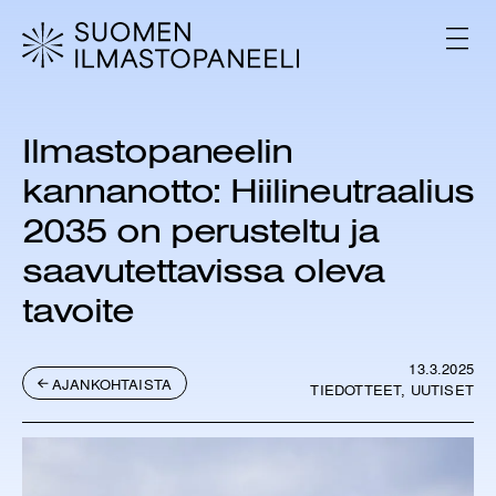
H
y
V
p
A
L
p
I
ä
K
ä
K
Ilmastopaneelin
s
O
i
kannanotto: Hiilineutraalius
s
ä
2035 on perusteltu ja
l
saavutettavissa oleva
t
ö
tavoite
ö
n
13.3.2025
AJANKOHTAISTA
TIEDOTTEET, UUTISET