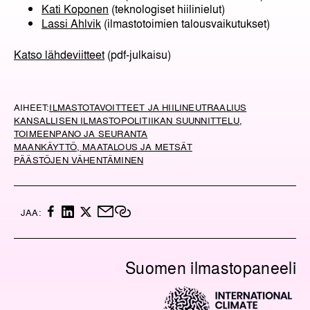
Kati Koponen
(teknologiset hiilinielut)
Lassi Ahlvik
(ilmastotoimien talousvaikutukset)
Katso lähdeviitteet
(pdf-julkaisu)
AIHEET:
ILMASTOTAVOITTEET JA HIILINEUTRAALIUS
KANSALLISEN ILMASTOPOLITIIKAN SUUNNITTELU,
TOIMEENPANO JA SEURANTA
MAANKÄYTTÖ, MAATALOUS JA METSÄT
PÄÄSTÖJEN VÄHENTÄMINEN
F
L
X
M
K
JAA:
A
I
A
O
C
N
I
P
E
K
L
I
Suomen ilmastopaneeli
B
E
O
O
D
I
O
I
L
K
N
I