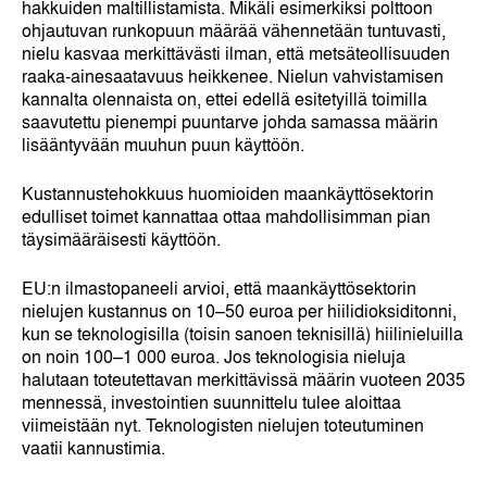
hakkuiden maltillistamista. Mikäli esimerkiksi polttoon
ohjautuvan runkopuun määrää vähennetään tuntuvasti,
nielu kasvaa merkittävästi ilman, että metsäteollisuuden
raaka-ainesaatavuus heikkenee. Nielun vahvistamisen
kannalta olennaista on, ettei edellä esitetyillä toimilla
saavutettu pienempi puuntarve johda samassa määrin
lisääntyvään muuhun puun käyttöön.
Kustannustehokkuus huomioiden maankäyttösektorin
edulliset toimet kannattaa ottaa mahdollisimman pian
täysimääräisesti käyttöön.
EU:n ilmastopaneeli arvioi, että maankäyttösektorin
nielujen kustannus on 10–50 euroa per hiilidioksiditonni,
kun se teknologisilla (toisin sanoen teknisillä) hiilinieluilla
on noin 100–1 000 euroa. Jos teknologisia nieluja
halutaan toteutettavan merkittävissä määrin vuoteen 2035
mennessä, investointien suunnittelu tulee aloittaa
viimeistään nyt. Teknologisten nielujen toteutuminen
vaatii kannustimia.