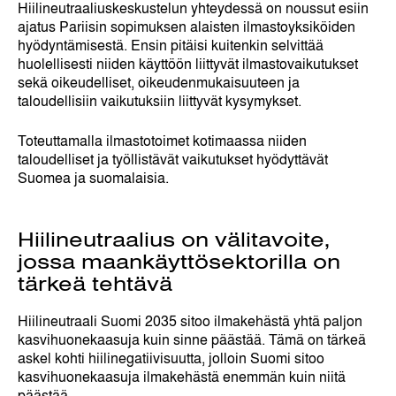
Hiilineutraaliuskeskustelun yhteydessä on noussut esiin
ajatus Pariisin sopimuksen alaisten ilmastoyksiköiden
hyödyntämisestä. Ensin pitäisi kuitenkin selvittää
huolellisesti niiden käyttöön liittyvät ilmastovaikutukset
sekä oikeudelliset, oikeudenmukaisuuteen ja
taloudellisiin vaikutuksiin liittyvät kysymykset.
Toteuttamalla ilmastotoimet kotimaassa niiden
taloudelliset ja työllistävät vaikutukset hyödyttävät
Suomea ja suomalaisia.
Hiilineutraalius on välitavoite,
jossa maankäyttösektorilla on
tärkeä tehtävä
Hiilineutraali Suomi 2035 sitoo ilmakehästä yhtä paljon
kasvihuonekaasuja kuin sinne päästää. Tämä on tärkeä
askel kohti hiilinegatiivisuutta, jolloin Suomi sitoo
kasvihuonekaasuja ilmakehästä enemmän kuin niitä
päästää.