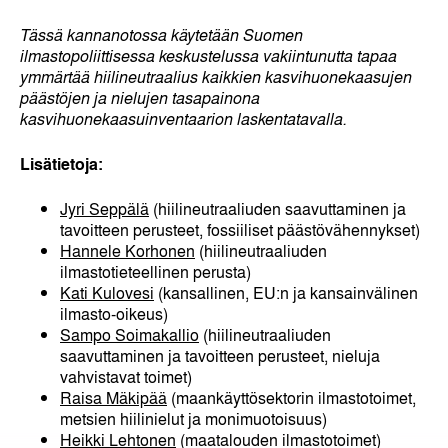
Tässä kannanotossa käytetään Suomen
ilmastopoliittisessa keskustelussa vakiintunutta tapaa
ymmärtää hiilineutraalius kaikkien kasvihuonekaasujen
päästöjen ja nielujen tasapainona
kasvihuonekaasuinventaarion laskentatavalla.
Lisätietoja:
Jyri Seppälä
(hiilineutraaliuden saavuttaminen ja
tavoitteen perusteet, fossiiliset päästövähennykset)
Hannele Korhonen
(hiilineutraaliuden
ilmastotieteellinen perusta)
Kati Kulovesi
(kansallinen, EU:n ja kansainvälinen
ilmasto-oikeus)
Sampo Soimakallio
(hiilineutraaliuden
saavuttaminen ja tavoitteen perusteet, nieluja
vahvistavat toimet)
Raisa Mäkipää
(maankäyttösektorin ilmastotoimet,
metsien hiilinielut ja monimuotoisuus)
Heikki Lehtonen
(maatalouden ilmastotoimet)