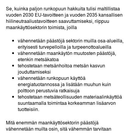
Se, kuinka paljon runkopuun hakkuita tulisi maltillistaa
vuoden 2030 EU-tavoitteen ja vuoden 2035 kansallisen
hiilineutraaliustavoitteen saavuttamiseksi, riippuu
maankäyttösektorin toimista, joilla
vähennetään päästöjä sektorin muilla osa-alueilla,
erityisesti turvepelloilla ja turpeenottoalueilla
vähennetään maankäytön muutosten päästöjä,
etenkin metsäkatoa
tehostetaan metsänhoitoa metsän kasvun
jouduttamiseksi
vähennetään runkopuun käyttöä
energiatuotannossa ja lisätään muuhun kuin
polttoon perustuvia ratkaisuja
tehostetaan metsäteollisuuden materiaalinkäyttöä
suuntaamalla toimintaa korkeamman lisäarvon
tuotteisiin.
Mitä enemmän maankäyttösektorin päästöjä
vähennetään muilta osin, sitä vähemmän tarvitaan