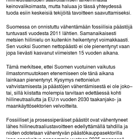
keinovalikoimasta, mutta haluaa jo tässä yhteydessä
tuoda esiin keskeisiä tekijöitä tavoitteen saavuttamiseksi.
Suomessa on onnistuttu vähentämään fossiilisia päästöjä
tuntuvasti vuodesta 2011 lähtien. Samanaikaisesti
metsien hiilinielu on kuitenkin heikentynyt voimakkaasti.
Sen vuoksi Suomen nettopäästö ei ole pienentynyt vaan
jopa lievästi kasvanut viimeisten 15 vuoden aikana.
Tämä merkitsee, ettei Suomen vuotuinen vaikutus
ilmastonmuutoksen etenemiseen ole tänä aikana
lainkaan pienentynyt. Kysymys nettonielun
vahvistamisesta ja päästöjen vähentämisestä ei ole joko–
tai, sillä kiistatta molempia tarvitaan edettäessä kohti
hiilineutraaliutta ja EU:n vuoden 2030 taakanjako- ja
maankäyttösektorien velvoitteita.
Fossiiliset ja prosessiperäiset päästöt ovat vähentyneet
lähes hiilineutraaliustavoitteen edellyttämällä tahdilla ja
niiden odotetaan vähentyvän päästökauppasektorilla