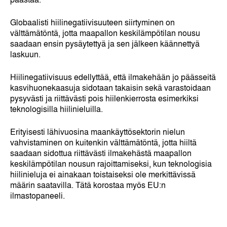
Globaalisti hiilinegatiivisuuteen siirtyminen on
välttämätöntä, jotta maapallon keskilämpötilan nousu
saadaan ensin pysäytettyä ja sen jälkeen käännettyä
laskuun.
Hiilinegatiivisuus edellyttää, että ilmakehään jo päässeitä
kasvihuonekaasuja sidotaan takaisin sekä varastoidaan
pysyvästi ja riittävästi pois hiilenkierrosta esimerkiksi
teknologisilla hiilinieluilla.
Erityisesti lähivuosina maankäyttösektorin nielun
vahvistaminen on kuitenkin välttämätöntä, jotta hiiltä
saadaan sidottua riittävästi ilmakehästä maapallon
keskilämpötilan nousun rajoittamiseksi, kun teknologisia
hiilinieluja ei ainakaan toistaiseksi ole merkittävissä
määrin saatavilla. Tätä korostaa myös EU:n
ilmastopaneeli.