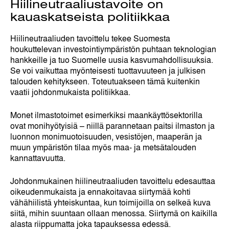
Hiilineutraaliustavoite on
kauaskatseista politiikkaa
Hiilineutraaliuden tavoittelu tekee Suomesta
houkuttelevan investointiympäristön puhtaan teknologian
hankkeille ja tuo Suomelle uusia kasvumahdollisuuksia.
Se voi vaikuttaa myönteisesti tuottavuuteen ja julkisen
talouden kehitykseen. Toteutuakseen tämä kuitenkin
vaatii johdonmukaista politiikkaa.
Monet ilmastotoimet esimerkiksi maankäyttösektorilla
ovat monihyötyisiä – niillä parannetaan paitsi ilmaston ja
luonnon monimuotoisuuden, vesistöjen, maaperän ja
muun ympäristön tilaa myös maa- ja metsätalouden
kannattavuutta.
Johdonmukainen hiilineutraaliuden tavoittelu edesauttaa
oikeudenmukaista ja ennakoitavaa siirtymää kohti
vähähiilistä yhteiskuntaa, kun toimijoilla on selkeä kuva
siitä, mihin suuntaan ollaan menossa. Siirtymä on kaikilla
alasta riippumatta joka tapauksessa edessä.