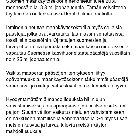
Suomen maankäyttösektorin nettonielun tulee 2030
mennessä olla -3,8 miljoonaa tonnia. Tämän velvoitteen
täyttäminen on tärkeä askel kohti hiilineutraaliutta.
Ihminen aiheuttaa maankäyttösektorilla myös sellaisia
päästöjä, jotka ovat vaikutuksiltaan täysin verrattavissa
fossiilisiin päästöihin. Ojitettujen suometsien ja
turvepeltojen maaperästä sekä maankäytön muutoksesta
vapautuu Suomessa kasvihuonekaasupäästöjä vuosittain
noin 25 miljoonaa tonnia.
Vaikka maaperän päästöjen kehitykseen liittyy
epävarmuuksia, maankäyttösektorin tärkeimmät päästöjä
vähentävät ja nieluja vahvistavat toimet tunnetaan hyvin.
Hyödyntämättömiä mahdollisuuksia hiilinielun
vahvistamiseksi ja maaperäpäästöjen hillitsemiseksi on
paljon. Suurin välitön vaikutus nielujen vahvistamiseen
on hakkuiden maltillisella vähentämisellä. Se myös lisää
metsien kasvua ja turvaa tulevia metsän käytön
mahdollisuuksia.