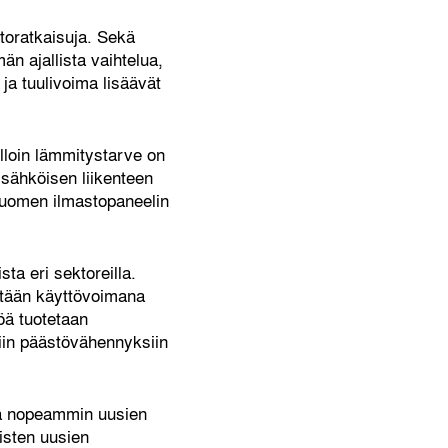
toratkaisuja. Sekä
n ajallista vaihtelua,
ja tuulivoima lisäävät
lloin lämmitystarve on
sähköisen liikenteen
 Suomen ilmastopaneelin
ta eri sektoreilla.
etään käyttövoimana
öä tuotetaan
iin päästövähennyksiin
ua nopeammin uusien
isten uusien