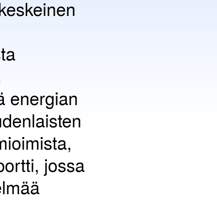
 keskeinen
sta
a
ä energian
udenlaisten
mioimista,
rtti, jossa
telmää