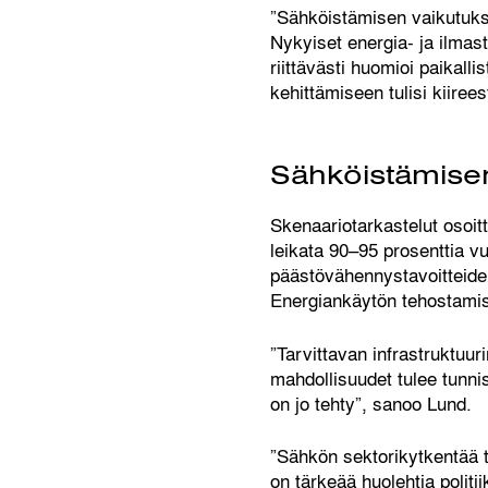
”Sähköistämisen vaikutuksia
Nykyiset energia- ja ilmast
riittävästi huomioi paikal
kehittämiseen tulisi kiiree
Sähköistämise
Skenaariotarkastelut osoit
leikata 90–95 prosenttia 
päästövähennystavoitteide
Energiankäytön tehostamise
”Tarvittavan infrastruktuu
mahdollisuudet tulee tunni
on jo tehty”, sanoo Lund.
”Sähkön sektorikytkentää t
on tärkeää huolehtia politi