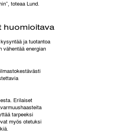
in”, toteaa Lund.
t huomioitava
 kysyntää ja tuotantoa
an vähentää energian
 ilmastokestävästi
stettavia
sta. Erilaiset
avarmuushaasteita
ttää tarpeeksi
ulevat myös otetuksi
kiä.