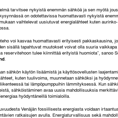
stelmä tarvitsee nykyistä enemmän sähköä ja sen myötä jous
 kysynnässä on odotettavissa huomattavasti nykyistä enemmä
mukaan vaihtelevat uusiutuvat energialähteet kuten aurinko- 
ossa.
eho voi kasvaa huomattavasti erityisesti pakkaskausina, jo
n sisällä tapahtuvat muutokset voivat olla suuria vaikkapa 
 ja reservitehoon tulee kiinnittää erityistä huomiota”, sanoo
.
nd
an sähkön käytön lisäämistä ja käyttösovellusten laajentamis
ähteet, kuten tuulivoima, muunnetaan sähköksi ja hyödynn
 liikenteessä tai lämpöpumppuihin lämmityksessä. Kun sähk
teistä, sähköistäminen avaa uusia mahdollisuuksia merkittäv
lienergiaa hyödyntäneillä toimialoilla.
uvuudesta Venäjän fossiilisesta energiasta voidaan irtaant
ävien ratkaisujen avulla. Energiaturvallisuus sekä mahdoll