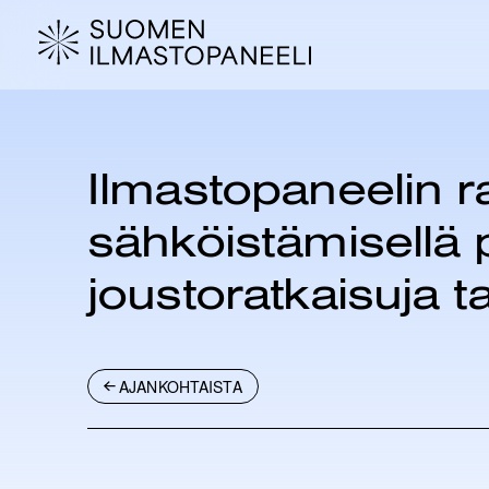
H
y
p
p
ä
ä
s
Ilmastopaneelin ra
i
s
sähköistämisellä pää
ä
l
joustoratkaisuja t
t
ö
ö
n
AJANKOHTAISTA