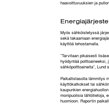
haavoittuvuuksien ja pullo
Energiajärjest
Myös sähköistetyssä järjes
sekä takaamaan energiajär
käyttöä tehostamalla.
”Tarvitaan pikaisesti lisäs
hyödyntää polttoaineeksi, j
sähköpolttoaineita”, Lund 
Paikallistasolla lämmitys 
käyttökatkokset tai sähkö
kaupunkien energiahuollon
monipuolisia lähtötietoja, e
huomioon. Raportin paikall