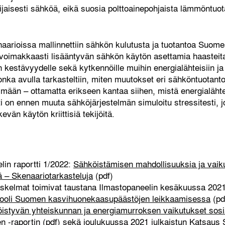
jaisesti sähköä, eikä suosia polttoainepohjaista lämmöntuo
aarioissa mallinnettiin sähkön kulutusta ja tuotantoa Suom
lla voimakkaasti lisääntyvän sähkön käytön asettamia haasteit
 kestävyydelle sekä kytkennöille muihin energialähteisiin ja 
jonka avulla tarkasteltiin, miten muutokset eri sähköntuota
lmään – ottamatta erikseen kantaa siihen, mistä energialähte
 on ennen muuta sähköjärjestelmän simuloitu stressitesti, jo
vän käytön kriittisiä tekijöitä.
in raportti 1/2022:
Sähköistämisen mahdollisuuksia ja vai
ä – Skenaariotarkasteluja
(pdf)
askelmat toimivat taustana Ilmastopaneelin kesäkuussa 2021 
 rooli Suomen kasvihuonekaasupäästöjen leikkaamisessa
(pd
istyvän yhteiskunnan ja energiamurroksen vaikutukset sosi
 -raportin
(pdf) sekä joulukuussa 2021 julkaistun
Katsaus 