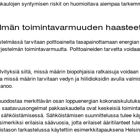
nkaulojen syntymisen riskit on huomioitava aiempaa tarkemm
elmän toimintavarmuuden haastee
telmässä tarvitaan polttoaineita tasapainottamaan energian
jestelmän toimintavarmuutta. Polttoaineiden tarvetta voida
elvityksiä siitä, missä määrin biopohjaisia ratkaisuja voidaan
a missä määrin tarvitaan vedyn ja hiilidioksidin avulla valmi
sanoo.
muodostaa merkittävän osan loppuenergian kokonaiskulutukse
n saatavuusongelmat pakkaskaudella ovat keskeisiä toimint
 sähköistämisessä. Sähköistämisen suunnittelussa tulee käy
simerkiksi erilaisia säävuosia, jotta erilaiset ääritilanteet t
istason tarkastelussa käytettiin esimerkkitapauksena Helsin