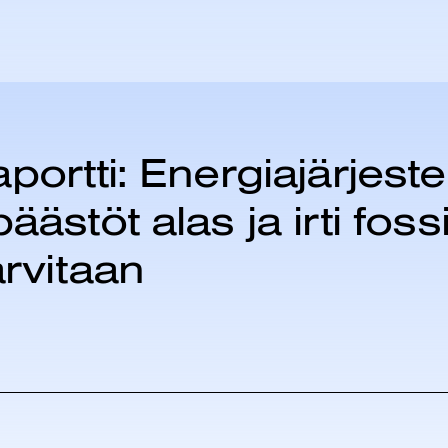
portti: Energiajärjest
stöt alas ja irti fossii
arvitaan