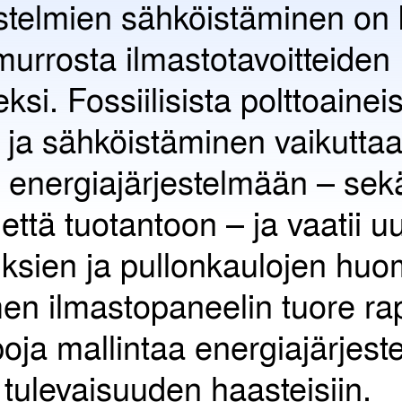
estelmien sähköistäminen on
urrosta ilmastotavoitteiden
si. Fossiilisista polttoainei
 ja sähköistäminen vaikutta
i energiajärjestelmään – sek
että tuotantoon – ja vaatii u
ksien ja pullonkaulojen huo
n ilmastopaneelin tuore rapo
poja mallintaa energiajärjes
ulevaisuuden haasteisiin.