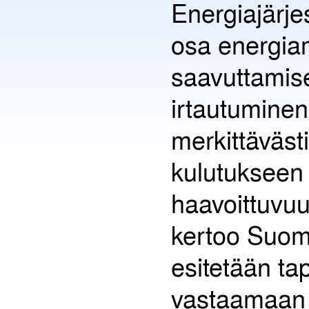
Energiajärj
osa energiam
saavuttamisek
irtautuminen
merkittäväst
kulutukseen 
haavoittuvuu
kertoo Suome
esitetään ta
vastaamaan t