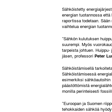
Sähköistetty energiajärje
energian tuotannossa että
raportissa todetaan. Sään 
vaihtelua energian tuotann
”Sähkön kulutuksen huipput
suurempi. Myös vuorokaude
tarpeista johtuen. Huippu-
jäsen, professori
Peter Lu
Sähköistämisellä tarkoiteta
Sähköistämisessä energial
esimerkiksi sähköautoihin
päästöttömistä energialäh
monilla perinteisesti fossii
”Euroopan ja Suomen riipp
tehokkaiden sähköä hyödynt