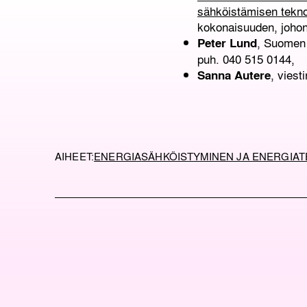
sähköistämisen teknol
kokonaisuuden, johon 
, Suomen 
Peter Lund
puh. 040 515 0144,
, viest
Sanna Autere
AIHEET:
ENERGIA
SÄHKÖISTYMINEN JA ENERGIA