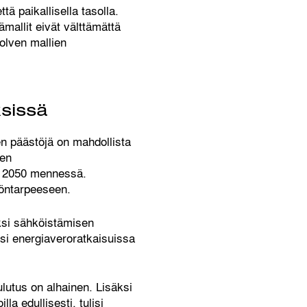
ä paikallisella tasolla.
ämallit eivät välttämättä
polven mallien
sissä
en päästöjä on mahdollista
ien
en 2050 mennessä.
köntarpeeseen.
eksi sähköistämisen
ksi energiaveroratkaisuissa
lutus on alhainen. Lisäksi
a edullisesti, tulisi