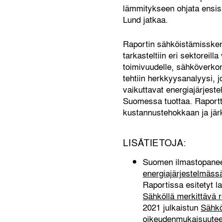
lämmitykseen ohjata ensisi
Lund jatkaa.
Raportin sähköistämissken
tarkasteltiin eri sektorei
toimivuudelle, sähköverkon
tehtiin herkkyysanalyysi, 
vaikuttavat energiajärjeste
Suomessa tuottaa. Raportti
kustannustehokkaan ja järke
LISÄTIETOJA:
Suomen ilmastopaneel
energiajärjestelmäss
Raportissa esitetyt l
Sähköllä merkittävä
2021 julkaistun
Sähkö
oikeudenmukaisuuteen