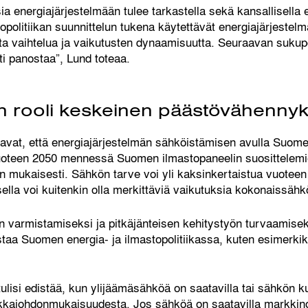
 energiajärjestelmään tulee tarkastella sekä kansallisella ett
opolitiikan suunnittelun tukena käytettävät energiajärjestelm
lista vaihtelua ja vaikutusten dynaamisuutta. Seuraavan suku
sti panostaa”, Lund toteaa.
n rooli keskeinen päästövähennyk
tavat, että energiajärjestelmän sähköistämisen avulla Suom
vuoteen 2050 mennessä Suomen ilmastopaneelin suosittelem
n mukaisesti. Sähkön tarve voi yli kaksinkertaistua vuote
lla voi kuitenkin olla merkittäviä vaikutuksia kokonaissäh
rin varmistamiseksi ja pitkäjänteisen kehitystyön turvaamis
staa Suomen energia- ja ilmastopolitiikassa, kuten esimerki
ulisi edistää, kun ylijäämäsähköä on saatavilla tai sähkön ku
ikkajohdonmukaisuudesta. Jos sähköä on saatavilla markkinoill