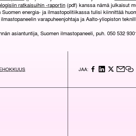
ogisiin ratkaisuihin -raportin
(pdf) kanssa nämä julkaisut m
Suomen energia- ja ilmastopolitiikassa tulisi kiinnittää huom
ilmastopaneelin varapuheenjohtaja ja Aalto-yliopiston teknill
innän asiantuntija, Suomen ilmastopaneeli, puh. 050 532 930
F
L
X
M
K
TEHOKKUUS
JAA:
A
I
A
C
N
I
P
E
K
L
I
B
E
O
D
I
O
I
L
K
N
I
K
K