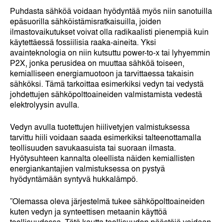
Puhdasta sähköä voidaan hyödyntää myös niin sanotuilla
epäsuorilla sähköistämisratkaisuilla, joiden
ilmastovaikutukset voivat olla radikaalisti pienempiä kuin
käytettäessä fossiilisia raaka-aineita. Yksi
avainteknologia on niin kutsuttu power-to-x tai lyhyemmin
P2X, jonka perusidea on muuttaa sähköä toiseen,
kemialliseen energiamuotoon ja tarvittaessa takaisin
sähköksi. Tämä tarkoittaa esimerkiksi vedyn tai vedystä
johdettujen sähköpolttoaineiden valmistamista vedestä
elektrolyysin avulla.
Vedyn avulla tuotettujen hiilivetyjen valmistuksessa
tarvittu hiili voidaan saada esimerkiksi talteenottamalla
teollisuuden savukaasuista tai suoraan ilmasta.
Hyötysuhteen kannalta oleellista näiden kemiallisten
energiankantajien valmistuksessa on pystyä
hyödyntämään syntyvä hukkalämpö.
”Olemassa oleva järjestelmä tukee sähköpolttoaineiden
kuten vedyn ja synteettisen metaanin käyttöä
teollisuudessa. Tätä kautta teollisuuden päästöjä voidaan