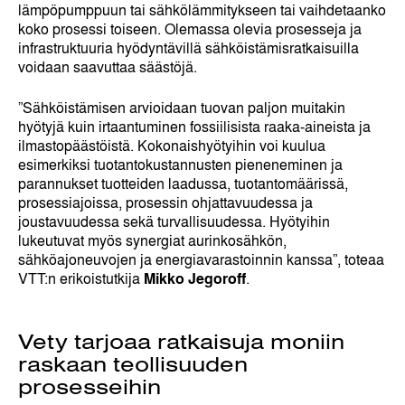
lämpöpumppuun tai sähkölämmitykseen tai vaihdetaanko
koko prosessi toiseen. Olemassa olevia prosesseja ja
infrastruktuuria hyödyntävillä sähköistämisratkaisuilla
voidaan saavuttaa säästöjä.
”Sähköistämisen arvioidaan tuovan paljon muitakin
hyötyjä kuin irtaantuminen fossiilisista raaka-aineista ja
ilmastopäästöistä. Kokonaishyötyihin voi kuulua
esimerkiksi tuotantokustannusten pieneneminen ja
parannukset tuotteiden laadussa, tuotantomäärissä,
prosessiajoissa, prosessin ohjattavuudessa ja
joustavuudessa sekä turvallisuudessa. Hyötyihin
lukeutuvat myös synergiat aurinkosähkön,
sähköajoneuvojen ja energiavarastoinnin kanssa”, toteaa
VTT:n erikoistutkija
Mikko Jegoroff
.
Vety tarjoaa ratkaisuja moniin
raskaan teollisuuden
prosesseihin