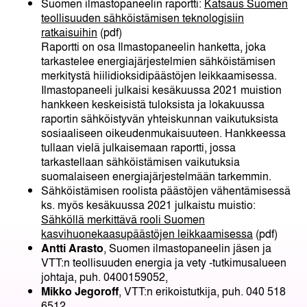
Suomen ilmastopaneelin raportti:
Katsaus Suomen
teollisuuden sähköistämisen teknologisiin
ratkaisuihin
(pdf)
Raportti on osa Ilmastopaneelin hanketta, joka
tarkastelee energiajärjestelmien sähköistämisen
merkitystä hiilidioksidipäästöjen leikkaamisessa.
Ilmastopaneeli julkaisi kesäkuussa 2021 muistion
hankkeen keskeisistä tuloksista ja lokakuussa
raportin sähköistyvän yhteiskunnan vaikutuksista
sosiaaliseen oikeudenmukaisuuteen. Hankkeessa
tullaan vielä julkaisemaan raportti, jossa
tarkastellaan sähköistämisen vaikutuksia
suomalaiseen energiajärjestelmään tarkemmin.
Sähköistämisen roolista päästöjen vähentämisessä
ks. myös kesäkuussa 2021 julkaistu muistio:
Sähköllä merkittävä rooli Suomen
kasvihuonekaasupäästöjen leikkaamisessa
(pdf)
Antti Arasto
, Suomen ilmastopaneelin jäsen ja
VTT:n teollisuuden energia ja vety -tutkimusalueen
johtaja, puh. 0400159052,
Mikko Jegoroff
, VTT:n erikoistutkija, puh. 040 518
6512,