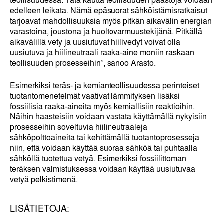
edelleen leikata. Nämä epäsuorat sähköistämisratkaisut
tarjoavat mahdollisuuksia myös pitkän aikavälin energian
varastoina, joustona ja huoltovarmuustekijänä. Pitkällä
aikavälillä vety ja uusiutuvat hiilivedyt voivat olla
uusiutuva ja hiilineutraali raaka-aine moniin raskaan
teollisuuden prosesseihin”, sanoo Arasto.
Esimerkiksi teräs- ja kemianteollisuudessa perinteiset
tuotantomenetelmät vaativat lämmityksen lisäksi
fossiilisia raaka-aineita myös kemiallisiin reaktioihin.
Näihin haasteisiin voidaan vastata käyttämällä nykyisiin
prosesseihin soveltuvia hiilineutraaleja
sähköpolttoaineita tai kehittämällä tuotantoprosesseja
niin, että voidaan käyttää suoraa sähköä tai puhtaalla
sähköllä tuotettua vetyä. Esimerkiksi fossiilittoman
teräksen valmistuksessa voidaan käyttää uusiutuvaa
vetyä pelkistimenä.
LISÄTIETOJA: