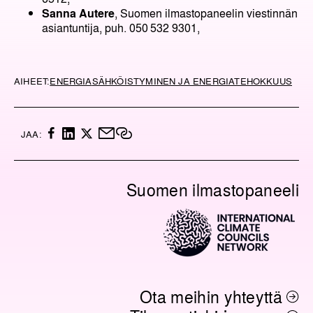
Sanna Autere
, Suomen ilmastopaneelin viestinnän
asiantuntija, puh. 050 532 9301,
AIHEET:
ENERGIA
SÄHKÖISTYMINEN JA ENERGIATEHOKKUUS
F
L
X
M
K
JAA:
A
I
A
O
C
N
I
P
E
K
L
I
Suomen ilmastopaneeli
B
E
O
O
D
I
O
I
L
K
N
I
N
K
K
I
Ota meihin yhteyttä