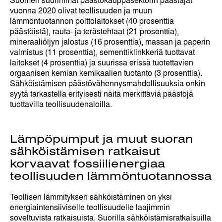
vuonna 2020 olivat teollisuuden ja muun
lämmöntuotannon polttolaitokset (40 prosenttia
päästöistä), rauta- ja terästehtaat (21 prosenttia),
mineraaliöljyn jalostus (16 prosenttia), massan ja paperin
valmistus (11 prosenttia), sementtiklinkkeriä tuottavat
laitokset (4 prosenttia) ja suurissa erissä tuotettavien
orgaanisen kemian kemikaalien tuotanto (3 prosenttia).
Sähköistämisen päästövähennysmahdollisuuksia onkin
syytä tarkastella erityisesti näitä merkittäviä päästöjä
tuottavilla teollisuudenaloilla.
Lämpöpumput ja muut suoran
sähköistämisen ratkaisut
korvaavat fossiilienergiaa
teollisuuden lämmöntuotannossa
Teollisen lämmityksen sähköistäminen on yksi
energiaintensiiviselle teollisuudelle laajimmin
soveltuvista ratkaisuista. Suorilla sähköistämisratkaisuilla