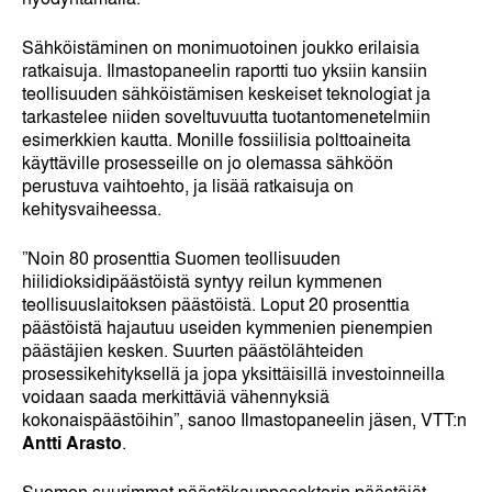
Sähköistäminen on monimuotoinen joukko erilaisia
ratkaisuja. Ilmastopaneelin raportti tuo yksiin kansiin
teollisuuden sähköistämisen keskeiset teknologiat ja
tarkastelee niiden soveltuvuutta tuotantomenetelmiin
esimerkkien kautta. Monille fossiilisia polttoaineita
käyttäville prosesseille on jo olemassa sähköön
perustuva vaihtoehto, ja lisää ratkaisuja on
kehitysvaiheessa.
”Noin 80 prosenttia Suomen teollisuuden
hiilidioksidipäästöistä syntyy reilun kymmenen
teollisuuslaitoksen päästöistä. Loput 20 prosenttia
päästöistä hajautuu useiden kymmenien pienempien
päästäjien kesken. Suurten päästölähteiden
prosessikehityksellä ja jopa yksittäisillä investoinneilla
voidaan saada merkittäviä vähennyksiä
kokonaispäästöihin”, sanoo Ilmastopaneelin jäsen, VTT:n
Antti Arasto
.
Suomen suurimmat päästökauppasektorin päästäjät