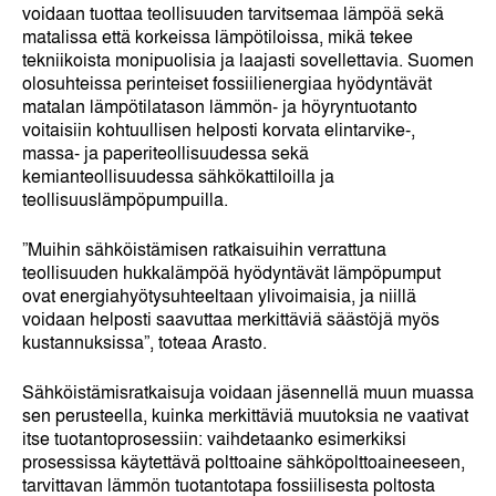
voidaan tuottaa teollisuuden tarvitsemaa lämpöä sekä
matalissa että korkeissa lämpötiloissa, mikä tekee
tekniikoista monipuolisia ja laajasti sovellettavia. Suomen
olosuhteissa perinteiset fossiilienergiaa hyödyntävät
matalan lämpötilatason lämmön- ja höyryntuotanto
voitaisiin kohtuullisen helposti korvata elintarvike-,
massa- ja paperiteollisuudessa sekä
kemianteollisuudessa sähkökattiloilla ja
teollisuuslämpöpumpuilla.
”Muihin sähköistämisen ratkaisuihin verrattuna
teollisuuden hukkalämpöä hyödyntävät lämpöpumput
ovat energiahyötysuhteeltaan ylivoimaisia, ja niillä
voidaan helposti saavuttaa merkittäviä säästöjä myös
kustannuksissa”, toteaa Arasto.
Sähköistämisratkaisuja voidaan jäsennellä muun muassa
sen perusteella, kuinka merkittäviä muutoksia ne vaativat
itse tuotantoprosessiin: vaihdetaanko esimerkiksi
prosessissa käytettävä polttoaine sähköpolttoaineeseen,
tarvittavan lämmön tuotantotapa fossiilisesta poltosta