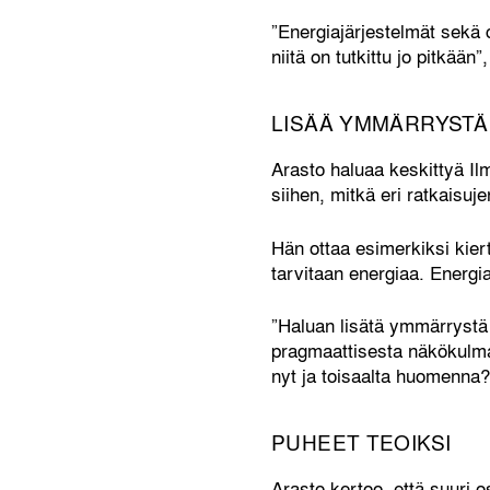
”Energiajärjestelmät sekä c
niitä on tutkittu jo pitkään
LISÄÄ YMMÄRRYSTÄ
Arasto haluaa keskittyä Ilm
siihen, mitkä eri ratkaisuj
Hän ottaa esimerkiksi kie
tarvitaan energiaa. Energia
”Haluan lisätä ymmärrystä 
pragmaattisesta näkökulma
nyt ja toisaalta huomenna?
PUHEET TEOIKSI
Arasto kertoo, että suuri o