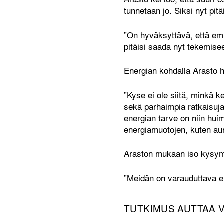
tunnetaan jo. Siksi nyt pitä
”On hyväksyttävä, että em
pitäisi saada nyt tekemise
Energian kohdalla Arasto h
”Kyse ei ole siitä, minkä 
sekä parhaimpia ratkaisuja
energian tarve on niin huim
energiamuotojen, kuten auri
Araston mukaan iso kysymy
”Meidän on varauduttava eri
TUTKIMUS AUTTAA 