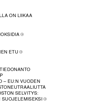
LA ON LIIKAA
IOKSIDIA
MEN ETU
N TIEDONANTO
VP
O – EU:N VUODEN
ASTONEUTRAALIUTTA
OSTON SELVITYS:
N SUOJELEMISEKSI