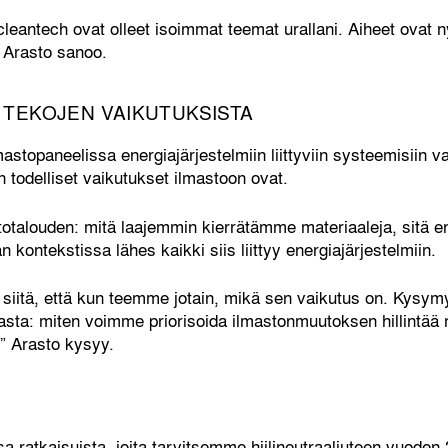
leantech ovat olleet isoimmat teemat urallani. Aiheet ovat ny
”, Arasto sanoo.
 TEKOJEN VAIKUTUKSISTA
astopaneelissa energiajärjestelmiin liittyviin systeemisiin v
en todelliset vaikutukset ilmastoon ovat.
rtotalouden: mitä laajemmin kierrätämme materiaaleja, sitä
n kontekstissa lähes kaikki siis liittyy energiajärjestelmiin.
siitä, että kun teemme jotain, mikä sen vaikutus on. Kysym
sta: miten voimme priorisoida ilmastonmuutoksen hillintää 
” Arasto kysyy.
sa ratkaisuista, joita tarvitsemme hiilineutraaliuteen vuoden 