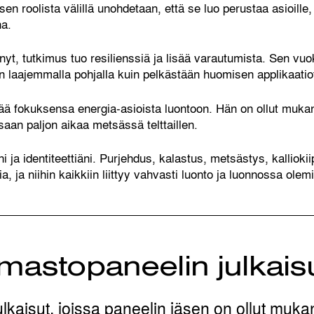
 roolista välillä unohdetaan, että se luo perustaa asioille,
a.
yt, tutkimus tuo resilienssiä ja lisää varautumista. Sen vuok
n laajemmalla pohjalla kuin pelkästään huomisen applikaati
tää fokuksensa energia-asioista luontoon. Hän on ollut muka
saan paljon aikaa metsässä telttaillen.
 ja identiteettiäni. Purjehdus, kalastus, metsästys, kalliok
a, ja niihin kaikkiin liittyy vahvasti luonto ja luonnossa ole
lmastopaneelin julkais
ulkaisut, joissa paneelin jäsen on ollut muka