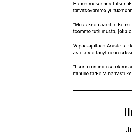
Hänen mukaansa tutkimuksen
tarvitsevamme ylihuomenn
”Muutoksen äärellä, kuten n
teemme tutkimusta, joka o
Vapaa-ajallaan Arasto siir
asti ja viettänyt nuoruudes
”Luonto on iso osa elämääni
minulle tärkeitä harrastuksi
I
J