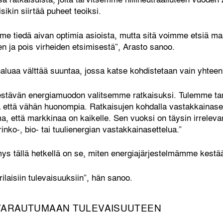
isikin siirtää puheet teoiksi.
me tiedä aivan optimia asioista, mutta sitä voimme etsiä ma
en ja pois virheiden etsimisestä”, Arasto sanoo.
aluaa välttää suuntaa, jossa katse kohdistetaan vain yhteen
kestävän energiamuodon valitsemme ratkaisuksi. Tulemme tar
 että vähän huonompia. Ratkaisujen kohdalla vastakkainaset
a, että markkinaa on kaikelle. Sen vuoksi on täysin irrelevan
nko-, bio- tai tuulienergian vastakkainasettelua.”
s tällä hetkellä on se, miten energiajärjestelmämme kestä
laisiin tulevaisuuksiin”, hän sanoo.
VARAUTUMAAN TULEVAISUUTEEN