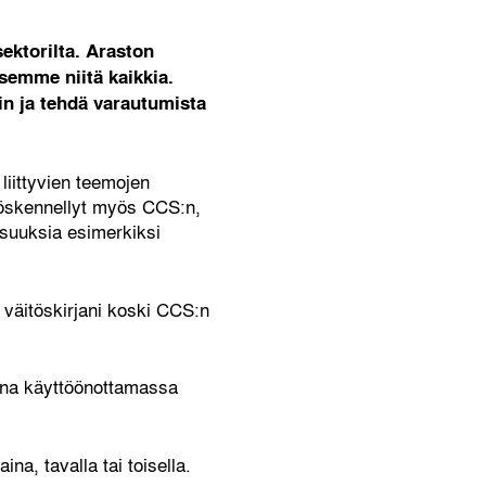
ektorilta.
Araston
tsemme niitä kaikkia.
in ja tehdä varautumista
liittyvien teemojen
yöskennellyt myös CCS:n,
lisuuksia esimerkiksi
 väitöskirjani koski CCS:n
kana käyttöönottamassa
a, tavalla tai toisella.