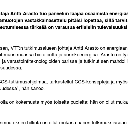
aja Antti Arasto tuo paneeliin laajaa osaamista energias
uotojen vastakkainasettelu pitäisi lopettaa, sillä tarvi
tumisessa tärkeää on varautua erilaisiin tulevaisuuksi
en, VTT:n tutkimusalueen johtaja Antti Arasto on energiaan 
ut muun muassa biotaloutta ja aurinkoenergiaa. Arasto on t
to- ja varastointiteknologioiden parissa ja tutkinut sen mahdol
lisuudessa.
 CCS-tutkimusohjelmaa, tarkastellut CCS-konsepteja ja myös
suudessa”, hän sanoo.
stolla on kokemusta myös toiselta puolelta: hän on ollut mu
nmuutoksen hillintä on ollut mukana hänen tutkimuksissaan ain