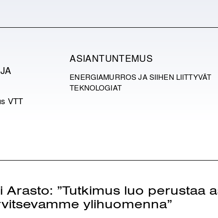
ASIANTUNTEMUS
JA
ENERGIAMURROS JA SIIHEN LIITTYVÄT
TEKNOLOGIAT
us VTT
i Arasto: ”Tutkimus luo perustaa asi
rvitsevamme ylihuomenna”