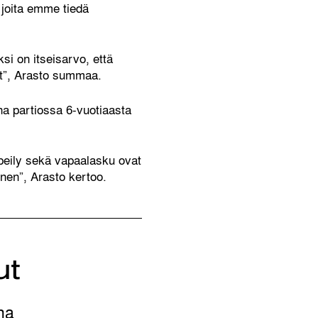
 joita emme tiedä
si on itseisarvo, että
ot”, Arasto summaa.
na partiossa 6-vuotiaasta
iipeily sekä vapaalasku ovat
minen”, Arasto kertoo.
ut
na