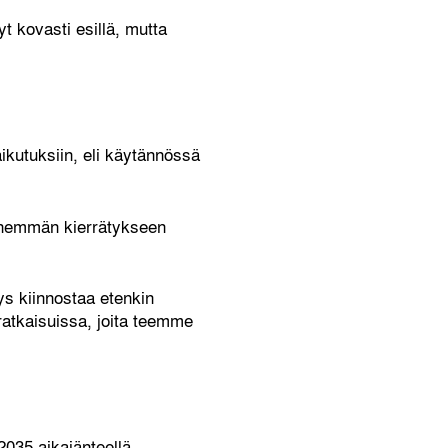
t kovasti esillä, mutta
aikutuksiin, eli käytännössä
 enemmän kierrätykseen
ys kiinnostaa etenkin
ratkaisuissa, joita teemme
2035 aikajänteellä,