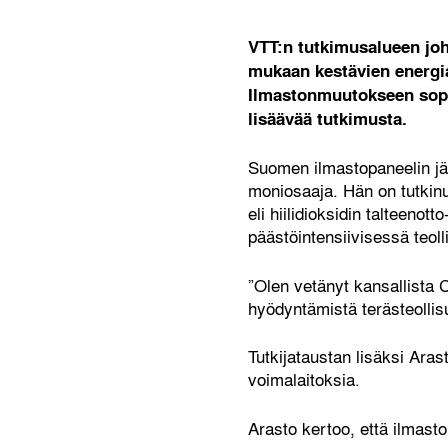
VTT:n tutkimusalueen joht
mukaan kestävien energiam
Ilmastonmuutokseen sopeu
lisäävää tutkimusta.
Suomen ilmastopaneelin jäs
moniosaaja. Hän on tutkin
eli hiilidioksidin talteenot
päästöintensiivisessä teol
”Olen vetänyt kansallista
hyödyntämistä terästeolli
Tutkijataustan lisäksi Ara
voimalaitoksia.
Arasto kertoo, että ilmasto