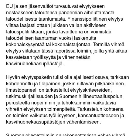
EU ja sen jäsenvaltiot turvautuvat elvytykseen
nostaakseen taloutensa pandemian aiheuttamasta
taloudellisesta taantumasta. Finanssipoliittinen elvytys
viittaa laajasti ottaen julkisen vallan aktiiviseen
talouspolitiikkaan, jonka tavoitteena on voimistaa
taloudellisen taantuman vuoksi laskenutta
kokonaiskysyntää tai kokonaistarjontaa. Termillä vihreä
elvytys viitataan tässä raportissa toimiin, joilla yhtä aikaa
kasvatetaan työllisyyttä ja vähennetään
kasvihuonekaasupäästöjä.
Hyvän elvytyspaketin tulisi olla ajallisesti osuva, tarkkaan
kohdennettu ja tilapäinen, joskin riittävän pitkäaikainen.
Ilmastopaneeli on tarkastellut elvytyskriteereiden,
tutkimuskirjallisuuden ja Suomen hiilineutraaliuspolun
perusteella nopeimmin ja tehokkaimmin vaikuttavia
vihreän elvytyksen toimenpiteitä. Tarkastelun kohteena
on toimien vaikutus työllisyyteen, kansantuotteeseen ja
kasvihuonekaasupäästöjen vähentämiseen.
Suomen elvytystoimiin on rakennettavissa vahva vihreä