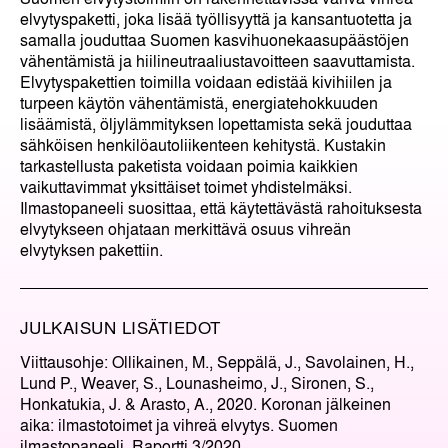
elvytyspaketti, joka lisää työllisyyttä ja kansantuotetta ja
samalla jouduttaa Suomen kasvihuonekaasupäästöjen
vähentämistä ja hiilineutraaliustavoitteen saavuttamista.
Elvytyspakettien toimilla voidaan edistää kivihiilen ja
turpeen käytön vähentämistä, energiatehokkuuden
lisäämistä, öljylämmityksen lopettamista sekä jouduttaa
sähköisen henkilöautoliikenteen kehitystä. Kustakin
tarkastellusta paketista voidaan poimia kaikkien
vaikuttavimmat yksittäiset toimet yhdistelmäksi.
Ilmastopaneeli suosittaa, että käytettävästä rahoituksesta
elvytykseen ohjataan merkittävä osuus vihreän
elvytyksen pakettiin.
JULKAISUN LISÄTIEDOT
Viittausohje: Ollikainen, M., Seppälä, J., Savolainen, H.,
Lund P., Weaver, S., Lounasheimo, J., Sironen, S.,
Honkatukia, J. & Arasto, A., 2020. Koronan jälkeinen
aika: ilmastotoimet ja vihreä elvytys. Suomen
ilmastopaneeli, Raportti 3/2020.