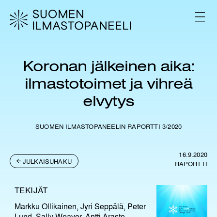
H
y
V
p
A
L
p
I
ä
K
ä
K
Koronan jälkeinen aika:
s
O
i
ilmastotoimet ja vihreä
s
ä
elvytys
l
t
ö
SUOMEN ILMASTOPANEELIN RAPORTTI 3/2020
ö
n
16.9.2020
JULKAISUHAKU
RAPORTTI
TEKIJÄT
Markku Ollikainen
,
Jyri Seppälä
,
Peter
Lund
,
Sally Weaver
,
Antti Arasto
,