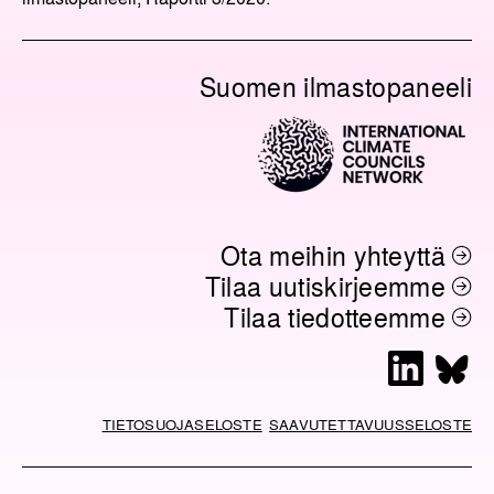
Suomen ilmastopaneeli
Ota meihin yhteyttä
Tilaa uutiskirjeemme
Tilaa tiedotteemme
L
B
i
l
n
u
TIETOSUOJASELOSTE
SAAVUTETTAVUUSSELOSTE
k
e
e
s