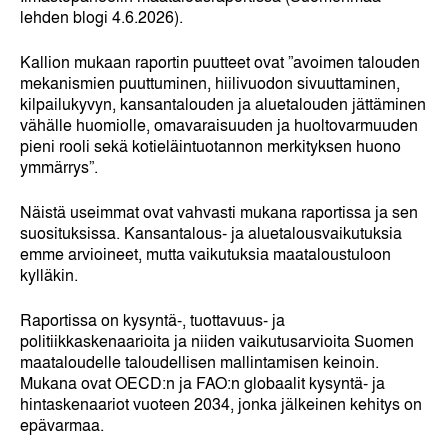
lehden blogi 4.6.2026).
Kallion mukaan raportin puutteet ovat ”avoimen talouden
mekanismien puuttuminen, hiilivuodon sivuuttaminen,
kilpailukyvyn, kansantalouden ja aluetalouden jättäminen
vähälle huomiolle, omavaraisuuden ja huoltovarmuuden
pieni rooli sekä kotieläintuotannon merkityksen huono
ymmärrys”.
Näistä useimmat ovat vahvasti mukana raportissa ja sen
suosituksissa. Kansantalous- ja aluetalousvaikutuksia
emme arvioineet, mutta vaikutuksia maataloustuloon
kylläkin.
Raportissa on kysyntä-, tuottavuus- ja
politiikkaskenaarioita ja niiden vaikutusarvioita Suomen
maataloudelle taloudellisen mallintamisen keinoin.
Mukana ovat OECD:n ja FAO:n globaalit kysyntä- ja
hintaskenaariot vuoteen 2034, jonka jälkeinen kehitys on
epävarmaa.