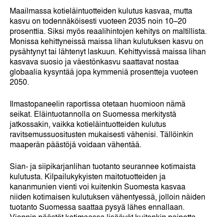
Maailmassa kotieläintuotteiden kulutus kasvaa, mutta
kasvu on todennäköisesti vuoteen 2035 noin 10–20
prosenttia. Siksi myös reaalihintojen kehitys on maltillista.
Monissa kehittyneissä maissa lihan kulutuksen kasvu on
pysähtynyt tai lähtenyt laskuun. Kehittyvissä maissa lihan
kasvava suosio ja väestönkasvu saattavat nostaa
globaalia kysyntää jopa kymmeniä prosentteja vuoteen
2050.
Ilmastopaneelin raportissa otetaan huomioon nämä
seikat. Eläintuotannolla on Suomessa merkitystä
jatkossakin, vaikka kotieläintuotteiden kulutus
ravitsemussuositusten mukaisesti vähenisi. Tällöinkin
maaperän päästöjä voidaan vähentää.
Sian- ja siipikarjanlihan tuotanto seurannee kotimaista
kulutusta. Kilpailukykyisten maitotuotteiden ja
kananmunien vienti voi kuitenkin Suomesta kasvaa
niiden kotimaisen kulutuksen vähentyessä, jolloin näiden
tuotanto Suomessa saattaa pysyä lähes ennallaan.
Viennin päästöt kotimaassa lisäävät kuitenkin painetta