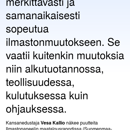
merkittävästi ja
samanaikaisesti
sopeutua
ilmastonmuutokseen. Se
vaatii kuitenkin muutoksia
niin alkutuotannossa,
teollisuudessa,
kulutuksessa kuin
ohjauksessa.
Kansanedustaja
Vesa Kallio
näkee puutteita
Ilmastopaneelin maatalousraportissa (Suomenmaa-