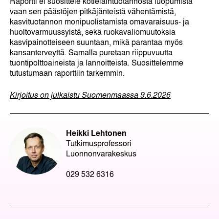
Raportti ei suosittele kotieläintuotannosta luopumista
vaan sen päästöjen pitkäjänteistä vähentämistä,
kasvituotannon monipuolistamista omavaraisuus- ja
huoltovarmuussyistä, sekä ruokavaliomuutoksia
kasvipainotteiseen suuntaan, mikä parantaa myös
kansanterveyttä. Samalla puretaan riippuvuutta
tuontipolttoaineista ja lannoitteista. Suosittelemme
tutustumaan raporttiin tarkemmin.
Kirjoitus on julkaistu Suomenmaassa 9.6.2026
Heikki Lehtonen
Tutkimusprofessori
Luonnonvarakeskus
029 532 6316