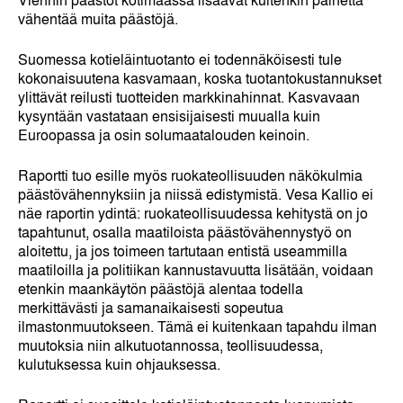
vähentää muita päästöjä.
Suomessa kotieläintuotanto ei todennäköisesti tule
kokonaisuutena kasvamaan, koska tuotantokustannukset
ylittävät reilusti tuotteiden markkinahinnat. Kasvavaan
kysyntään vastataan ensisijaisesti muualla kuin
Euroopassa ja osin solumaatalouden keinoin.
Raportti tuo esille myös ruokateollisuuden näkökulmia
päästövähennyksiin ja niissä edistymistä. Vesa Kallio ei
näe raportin ydintä: ruokateollisuudessa kehitystä on jo
tapahtunut, osalla maatiloista päästövähennystyö on
aloitettu, ja jos toimeen tartutaan entistä useammilla
maatiloilla ja politiikan kannustavuutta lisätään, voidaan
etenkin maankäytön päästöjä alentaa todella
merkittävästi ja samanaikaisesti sopeutua
ilmastonmuutokseen. Tämä ei kuitenkaan tapahdu ilman
muutoksia niin alkutuotannossa, teollisuudessa,
kulutuksessa kuin ohjauksessa.