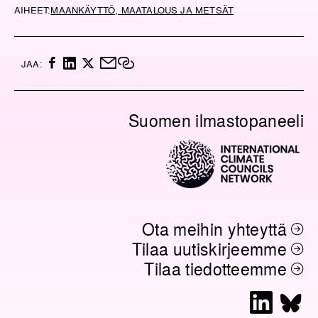
AIHEET:
MAANKÄYTTÖ, MAATALOUS JA METSÄT
F
L
X
M
K
JAA:
A
I
A
O
C
N
I
P
E
K
L
I
Suomen ilmastopaneeli
B
E
O
O
D
I
O
I
L
K
N
I
N
K
K
I
Ota meihin yhteyttä
Tilaa uutiskirjeemme
Tilaa tiedotteemme
L
B