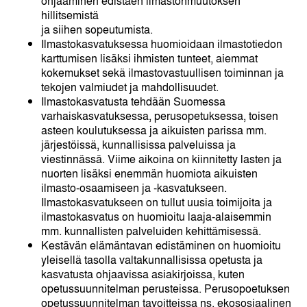
ohjaaminen edistäen ilmastonmuutoksen
hillitsemistä
ja siihen sopeutumista.
Ilmastokasvatuksessa huomioidaan ilmastotiedon
karttumisen lisäksi ihmisten tunteet, aiemmat
kokemukset sekä ilmastovastuullisen toiminnan ja
tekojen valmiudet ja mahdollisuudet.
Ilmastokasvatusta tehdään Suomessa
varhaiskasvatuksessa, perusopetuksessa, toisen
asteen koulutuksessa ja aikuisten parissa mm.
järjestöissä, kunnallisissa palveluissa ja
viestinnässä. Viime aikoina on kiinnitetty lasten ja
nuorten lisäksi enemmän huomiota aikuisten
ilmasto-osaamiseen ja -kasvatukseen.
Ilmastokasvatukseen on tullut uusia toimijoita ja
ilmastokasvatus on huomioitu laaja-alaisemmin
mm. kunnallisten palveluiden kehittämisessä.
Kestävän elämäntavan edistäminen on huomioitu
yleisellä tasolla valtakunnallisissa opetusta ja
kasvatusta ohjaavissa asiakirjoissa, kuten
opetussuunnitelman perusteissa. Perusopoetuksen
opetussuunnitelman tavoitteissa ns. ekososiaalinen