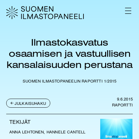
H
y
V
p
A
L
p
I
ä
K
ä
K
Ilmastokasvatus
s
O
i
osaamisen ja vastuullisen
s
ä
kansalaisuuden perustana
l
t
ö
SUOMEN ILMASTOPANEELIN RAPORTTI 1/2015
ö
n
9.6.2015
JULKAISUHAKU
RAPORTTI
TEKIJÄT
ANNA LEHTONEN, HANNELE CANTELL