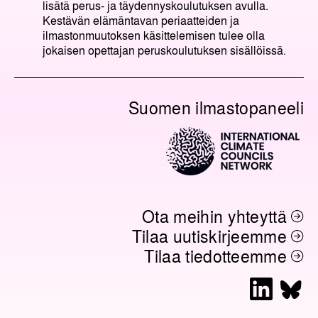
lisätä perus- ja täydennyskoulutuksen avulla.
Kestävän elämäntavan periaatteiden ja
ilmastonmuutoksen käsittelemisen tulee olla
jokaisen opettajan peruskoulutuksen sisällöissä.
Suomen ilmastopaneeli
Ota meihin yhteyttä
Tilaa uutiskirjeemme
Tilaa tiedotteemme
L
B
i
l