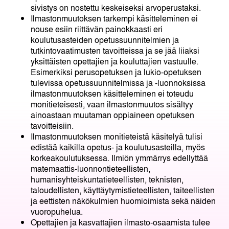
sivistys on nostettu keskeiseksi arvoperustaksi.
Ilmastonmuutoksen tarkempi käsitteleminen ei
nouse esiin riittävän painokkaasti eri
koulutusasteiden opetussuunnitelmien ja
tutkintovaatimusten tavoitteissa ja se jää liiaksi
yksittäisten opettajien ja kouluttajien vastuulle.
Esimerkiksi perusopetuksen ja lukio-opetuksen
tulevissa opetussuunnitelmissa ja -luonnoksissa
ilmastonmuutoksen käsitteleminen ei toteudu
monitieteisesti, vaan ilmastonmuutos sisältyy
ainoastaan muutaman oppiaineen opetuksen
tavoitteisiin.
Ilmastonmuutoksen monitieteistä käsitelyä tulisi
edistää kaikilla opetus- ja koulutusasteilla, myös
korkeakoulutuksessa. Ilmiön ymmärrys edellyttää
matemaattis-luonnontieteellisten,
humanisyhteiskuntatieteellisten, teknisten,
taloudellisten, käyttäytymistieteellisten, taiteellisten
ja eettisten näkökulmien huomioimista sekä näiden
vuoropuhelua.
Opettajien ja kasvattajien ilmasto-osaamista tulee