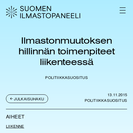
H
y
V
p
A
L
p
I
ä
K
ä
K
Ilmastonmuutoksen
s
O
i
hillinnän toimenpiteet
s
ä
liikenteessä
l
t
ö
POLITIIKKASUOSITUS
ö
n
13.11.2015
JULKAISUHAKU
POLITIIKKASUOSITUS
AIHEET
LIIKENNE