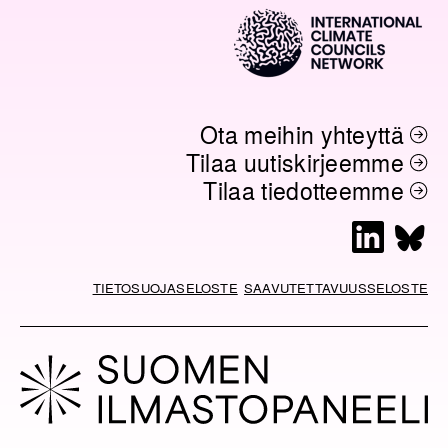
Ota meihin yhteyttä
Tilaa uutiskirjeemme
Tilaa tiedotteemme
L
B
i
l
n
u
TIETOSUOJASELOSTE
SAAVUTETTAVUUSSELOSTE
k
e
e
s
d
k
I
y
n