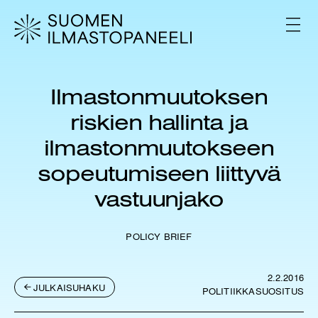
H
y
V
p
A
L
p
I
ä
K
ä
K
Ilmastonmuutoksen
s
O
i
riskien hallinta ja
s
ä
ilmastonmuutokseen
l
sopeutumiseen liittyvä
t
ö
vastuunjako
ö
n
POLICY BRIEF
2.2.2016
JULKAISUHAKU
POLITIIKKASUOSITUS