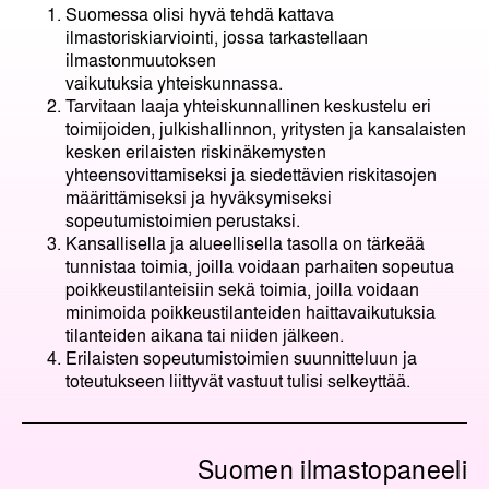
Suomessa olisi hyvä tehdä kattava
ilmastoriskiarviointi, jossa tarkastellaan
ilmastonmuutoksen
vaikutuksia yhteiskunnassa.
Tarvitaan laaja yhteiskunnallinen keskustelu eri
toimijoiden, julkishallinnon, yritysten ja kansalaisten
kesken erilaisten riskinäkemysten
yhteensovittamiseksi ja siedettävien riskitasojen
määrittämiseksi ja hyväksymiseksi
sopeutumistoimien perustaksi.
Kansallisella ja alueellisella tasolla on tärkeää
tunnistaa toimia, joilla voidaan parhaiten sopeutua
poikkeustilanteisiin sekä toimia, joilla voidaan
minimoida poikkeustilanteiden haittavaikutuksia
tilanteiden aikana tai niiden jälkeen.
Erilaisten sopeutumistoimien suunnitteluun ja
toteutukseen liittyvät vastuut tulisi selkeyttää.
Suomen ilmastopaneeli