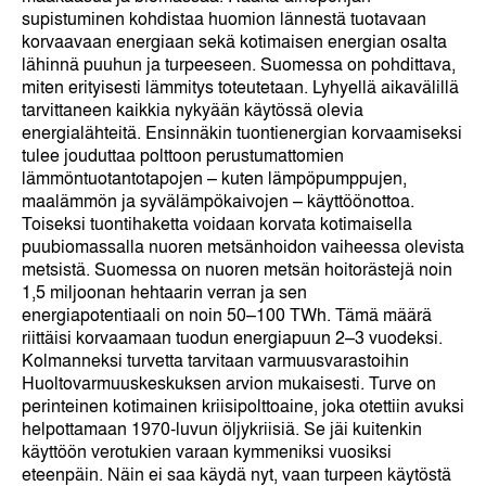
supistuminen kohdistaa huomion lännestä tuotavaan
korvaavaan energiaan sekä kotimaisen energian osalta
lähinnä puuhun ja turpeeseen. Suomessa on pohdittava,
miten erityisesti lämmitys toteutetaan. Lyhyellä aikavälillä
tarvittaneen kaikkia nykyään käytössä olevia
energialähteitä. Ensinnäkin tuontienergian korvaamiseksi
tulee jouduttaa polttoon perustumattomien
lämmöntuotantotapojen – kuten lämpöpumppujen,
maalämmön ja syvälämpökaivojen – käyttöönottoa.
Toiseksi tuontihaketta voidaan korvata kotimaisella
puubiomassalla nuoren metsänhoidon vaiheessa olevista
metsistä. Suomessa on nuoren metsän hoitorästejä noin
1,5 miljoonan hehtaarin verran ja sen
energiapotentiaali on noin 50–100 TWh. Tämä määrä
riittäisi korvaamaan tuodun energiapuun 2–3 vuodeksi.
Kolmanneksi turvetta tarvitaan varmuusvarastoihin
Huoltovarmuuskeskuksen arvion mukaisesti. Turve on
perinteinen kotimainen kriisipolttoaine, joka otettiin avuksi
helpottamaan 1970-luvun öljykriisiä. Se jäi kuitenkin
käyttöön verotukien varaan kymmeniksi vuosiksi
eteenpäin. Näin ei saa käydä nyt, vaan turpeen käytöstä