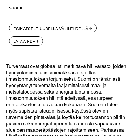
suomi
ESIKATSELE UUDELLA VÄLILEHDELLÄ
LATAA PDF
Turvemaat ovat globaalisti merkittävä hiilivarasto, joiden
hyödyntämistä tulisi voimakkaasti rajoittaa
ilmastonmuutoksen torjumiseksi. Suomi on tähän asti
hyödyntänyt turvemaita laajamittaisesti maa- ja
metsätaloudessa sekä energiantuotannossa.
Ilmastonmuutoksen hillintä edellyttää, että turpeen
energiakäytöstä luovutaan kokonaan. Suomen tulee
myös supistaa taloudellisessa käytössä olevien
turvemaiden pinta-alaa ja löytää keinot tuotannon piiriin
jäävien sekä energiaturpeen tuotannosta vapautuvien
alueiden maaperäpäästöjen rajoittamiseen. Parhaassa