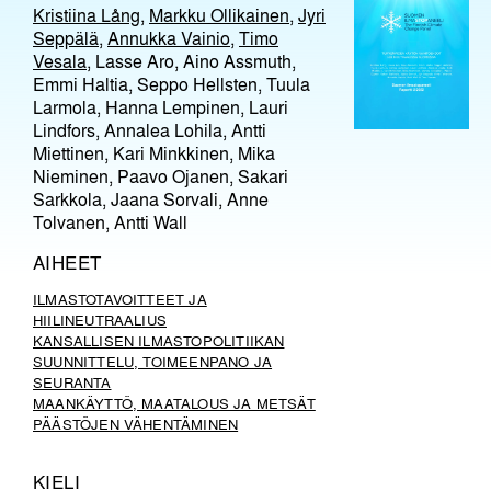
Kristiina Lång
,
Markku Ollikainen
,
Jyri
Seppälä
,
Annukka Vainio
,
Timo
Vesala
, Lasse Aro, Aino Assmuth,
Emmi Haltia, Seppo Hellsten, Tuula
Larmola, Hanna Lempinen, Lauri
Lindfors, Annalea Lohila, Antti
Miettinen, Kari Minkkinen, Mika
Nieminen, Paavo Ojanen, Sakari
Sarkkola, Jaana Sorvali, Anne
Tolvanen, Antti Wall
AIHEET
ILMASTOTAVOITTEET JA
HIILINEUTRAALIUS
KANSALLISEN ILMASTOPOLITIIKAN
SUUNNITTELU, TOIMEENPANO JA
SEURANTA
MAANKÄYTTÖ, MAATALOUS JA METSÄT
PÄÄSTÖJEN VÄHENTÄMINEN
KIELI