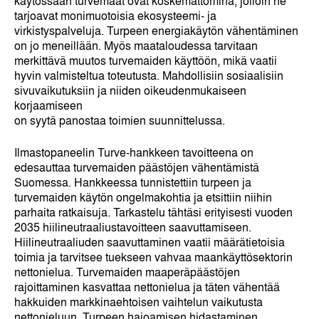
käytössään turvemaat ovat koskemattomina, jolloin ne
tarjoavat monimuotoisia ekosysteemi- ja
virkistyspalveluja. Turpeen energiakäytön vähentäminen
on jo meneillään. Myös maataloudessa tarvitaan
merkittävä muutos turvemaiden käyttöön, mikä vaatii
hyvin valmisteltua toteutusta. Mahdollisiin sosiaalisiin
sivuvaikutuksiin ja niiden oikeudenmukaiseen
korjaamiseen
on syytä panostaa toimien suunnittelussa.
Ilmastopaneelin Turve-hankkeen tavoitteena on
edesauttaa turvemaiden päästöjen vähentämistä
Suomessa. Hankkeessa tunnistettiin turpeen ja
turvemaiden käytön ongelmakohtia ja etsittiin niihin
parhaita ratkaisuja. Tarkastelu tähtäsi erityisesti vuoden
2035 hiilineutraaliustavoitteen saavuttamiseen.
Hiilineutraaliuden saavuttaminen vaatii määrätietoisia
toimia ja tarvitsee tuekseen vahvaa maankäyttösektorin
nettonielua. Turvemaiden maaperäpäästöjen
rajoittaminen kasvattaa nettonielua ja täten vähentää
hakkuiden markkinaehtoisen vaihtelun vaikutusta
nettonieluun. Turpeen hajoamisen hidastaminen