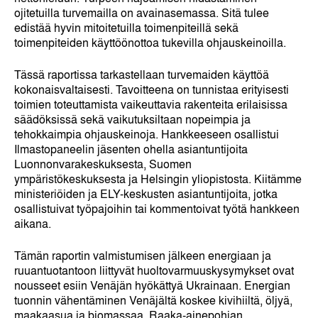
ojitetuilla turvemailla on avainasemassa. Sitä tulee
edistää hyvin mitoitetuilla toimenpiteillä sekä
toimenpiteiden käyttöönottoa tukevilla ohjauskeinoilla.
Tässä raportissa tarkastellaan turvemaiden käyttöä
kokonaisvaltaisesti. Tavoitteena on tunnistaa erityisesti
toimien toteuttamista vaikeuttavia rakenteita erilaisissa
säädöksissä sekä vaikutuksiltaan nopeimpia ja
tehokkaimpia ohjauskeinoja. Hankkeeseen osallistui
Ilmastopaneelin jäsenten ohella asiantuntijoita
Luonnonvarakeskuksesta, Suomen
ympäristökeskuksesta ja Helsingin yliopistosta. Kiitämme
ministeriöiden ja ELY-keskusten asiantuntijoita, jotka
osallistuivat työpajoihin tai kommentoivat työtä hankkeen
aikana.
Tämän raportin valmistumisen jälkeen energiaan ja
ruuantuotantoon liittyvät huoltovarmuuskysymykset ovat
nousseet esiin Venäjän hyökättyä Ukrainaan. Energian
tuonnin vähentäminen Venäjältä koskee kivihiiltä, öljyä,
maakaasua ja biomassaa. Raaka-ainepohjan