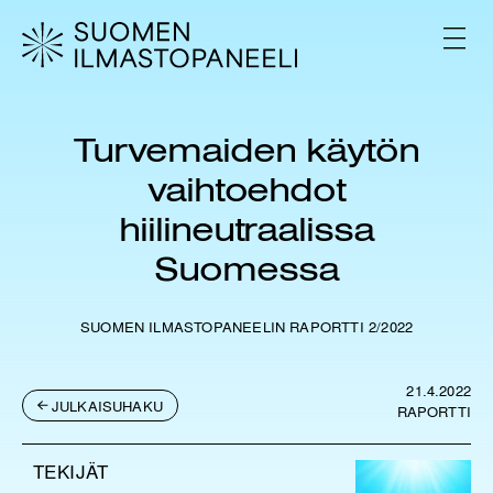
H
y
V
p
A
L
p
I
ä
K
ä
K
Turvemaiden käytön
s
O
i
vaihtoehdot
s
ä
hiilineutraalissa
l
Suomessa
t
ö
ö
SUOMEN ILMASTOPANEELIN RAPORTTI 2/2022
n
21.4.2022
JULKAISUHAKU
RAPORTTI
TEKIJÄT