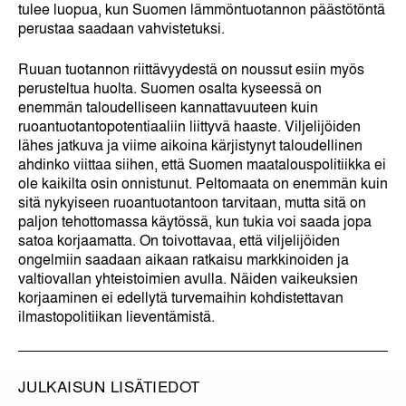
tulee luopua, kun Suomen lämmöntuotannon päästötöntä
perustaa saadaan vahvistetuksi.
Ruuan tuotannon riittävyydestä on noussut esiin myös
perusteltua huolta. Suomen osalta kyseessä on
enemmän taloudelliseen kannattavuuteen kuin
ruoantuotantopotentiaaliin liittyvä haaste. Viljelijöiden
lähes jatkuva ja viime aikoina kärjistynyt taloudellinen
ahdinko viittaa siihen, että Suomen maatalouspolitiikka ei
ole kaikilta osin onnistunut. Peltomaata on enemmän kuin
sitä nykyiseen ruoantuotantoon tarvitaan, mutta sitä on
paljon tehottomassa käytössä, kun tukia voi saada jopa
satoa korjaamatta. On toivottavaa, että viljelijöiden
ongelmiin saadaan aikaan ratkaisu markkinoiden ja
valtiovallan yhteistoimien avulla. Näiden vaikeuksien
korjaaminen ei edellytä turvemaihin kohdistettavan
ilmastopolitiikan lieventämistä.
JULKAISUN LISÄTIEDOT