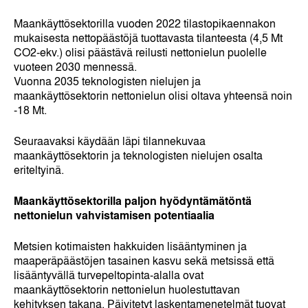
Maankäyttösektorilla vuoden 2022 tilastopikaennakon
mukaisesta nettopäästöjä tuottavasta tilanteesta (4,5 Mt
CO2-ekv.) olisi päästävä reilusti nettonielun puolelle
vuoteen 2030 mennessä.
Vuonna 2035 teknologisten nielujen ja
maankäyttösektorin nettonielun olisi oltava yhteensä noin
-18 Mt.
Seuraavaksi käydään läpi tilannekuvaa
maankäyttösektorin ja teknologisten nielujen osalta
eriteltyinä.
Maankäyttösektorilla paljon hyödyntämätöntä
nettonielun vahvistamisen potentiaalia
Metsien kotimaisten hakkuiden lisääntyminen ja
maaperäpäästöjen tasainen kasvu sekä metsissä että
lisääntyvällä turvepeltopinta-alalla ovat
maankäyttösektorin nettonielun huolestuttavan
kehityksen takana. Päivitetyt laskentamenetelmät tuovat