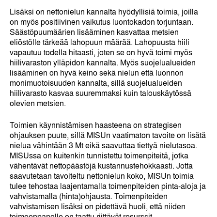
Lisäksi on nettonielun kannalta hyödyllisiä toimia, joilla
on myös positiivinen vaikutus luontokadon torjuntaan.
Säästöpuumäärien lisääminen kasvattaa metsien
eliöstölle tärkeää lahopuun määrää. Lahopuusta hiili
vapautuu todella hitaasti, joten se on hyvä toimi myös
hiilivaraston ylläpidon kannalta. Myös suojelualueiden
lisääminen on hyvä keino sekä nielun että luonnon
monimuotoisuuden kannalta, sillä suojelualueiden
hiilivarasto kasvaa suuremmaksi kuin talouskäytössä
olevien metsien.
Toimien käynnistämisen haasteena on strategisen
ohjauksen puute, sillä MISUn vaatimaton tavoite on lisätä
nielua vähintään 3 Mt eikä saavuttaa tiettyä nielutasoa.
MISUssa on kuitenkin tunnistettu toimenpiteitä, jotka
vähentävät nettopäästöjä kustannustehokkaasti. Jotta
saavutetaan tavoiteltu nettonielun koko, MISUn toimia
tulee tehostaa laajentamalla toimenpiteiden pinta-aloja ja
vahvistamalla (hinta)ohjausta. Toimenpiteiden
vahvistamisen lisäksi on pidettävä huoli, että niiden
toimeenpanolle on taattu riittävät resurssit.