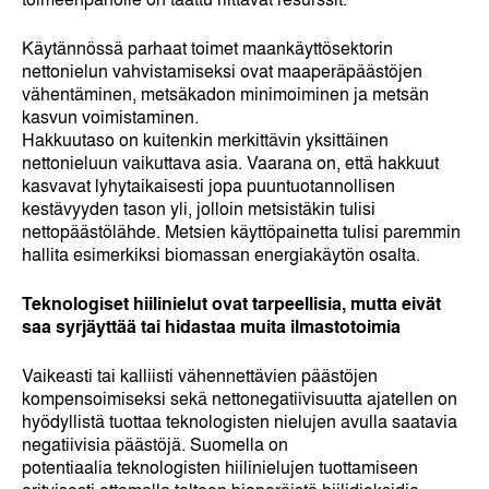
Käytännössä parhaat toimet maankäyttösektorin
nettonielun vahvistamiseksi ovat maaperäpäästöjen
vähentäminen, metsäkadon minimoiminen ja metsän
kasvun voimistaminen.
Hakkuutaso on kuitenkin merkittävin yksittäinen
nettonieluun vaikuttava asia. Vaarana on, että hakkuut
kasvavat lyhytaikaisesti jopa puuntuotannollisen
kestävyyden tason yli, jolloin metsistäkin tulisi
nettopäästölähde. Metsien käyttöpainetta tulisi paremmin
hallita esimerkiksi biomassan energiakäytön osalta.
Teknologiset hiilinielut ovat tarpeellisia, mutta eivät
saa syrjäyttää tai hidastaa muita ilmastotoimia
Vaikeasti tai kalliisti vähennettävien päästöjen
kompensoimiseksi sekä nettonegatiivisuutta ajatellen on
hyödyllistä tuottaa teknologisten nielujen avulla saatavia
negatiivisia päästöjä. Suomella on
potentiaalia teknologisten hiilinielujen tuottamiseen