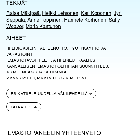
TEKIJÄT
Raisa Mäkipää
,
Heikki Lehtonen
,
Kati Koponen
,
Jyri
Seppälä
,
Anne Toppinen
,
Hannele Korhonen
,
Sally
Weaver
,
Maria Karttunen
AIHEET
HIILIDIOKSIDIN TALTEENOTTO, HYÖTYKÄYTTÖ JA
VARASTOINTI
ILMASTOTAVOITTEET JA HIILINEUTRAALIUS
KANSALLISEN ILMASTOPOLITIIKAN SUUNNITTELU,
TOIMEENPANO JA SEURANTA
MAANKÄYTTÖ, MAATALOUS JA METSÄT
ESIKATSELE UUDELLA VÄLILEHDELLÄ
LATAA PDF
ILMASTOPANEELIN YHTEENVETO