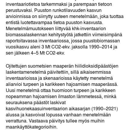
inventaariotietoa tarkemmaksi ja parempaan tietoon
perustuvaksi. Puuston runkotilavuuden kasvun
arvioinnissa on siirrytty uuteen menetelmään, joka tuottaa
entistä luotettavampaa tietoa puuston kasvusta.
Menetelmämuutokseen liittyvää khk-inventaarion
biomassalaskennan kehitystyötä jatkettiin viimeisimpänä
raportoitavassa inventaariossa, jossa puustobiomassan
vuosikasvu aleni 3 Mt CO2-ekv. jaksolla 1990–2014 ja
sen jälkeen 4–5 Mt CO2-ekv.
Ojitettujen suometsien maaperän hiilidioksidipäästöjen
laskentamenetelmä päivitettiin, sillä aikaisemmissa
inventaarioissa ja skenaarioissa käytetty menetelmä
aliarvioi turpeen ja karikkeen hajoamisen maaperässä.
Uusi menetelmä ottaa huomioon turpeen ja karikkeen
nopeamman hajoamisen ilmaston lämmetessä, minkä
seurauksena päästöt laskivat
kasvihuonekaasuinventaarion aikasarjan (1990–2021)
alussa ja kasvoivat lopussa vanhaan menetelmään
verrattuna. Vastaava päivitys tullee myös muihin
maankäyttökategorioihin.