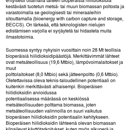
erityisesti ottamalla talteen bioperäistä hiilidioksidia
kestävästi tuotetun metsä- tai muun biomassan poltosta ja
varastoimalla se geologisesti tai mineraaleihin
sitouttamalla (bioenergy with carbon capture and storage,
BECCS). On tärkeää, että teknologisten nielujen
edistämisen varjolla ei syrjäytetä tai hidasteta muita
ilmastotoimia.
Suomessa syntyy nykyisin vuosittain noin 28 Mt teollisia
bioperäisiä hiilidioksidipäästöjä. Merkittävimmät lähteet
ovat metsäteollisuus (19,6 Mtbio), lämpövoimalaitokset ja
muut
polttolaitokset (8,0 Mtbio) sekä jätteenpoltto (0,6 Mtbio).
Oletettavissa oleva teknis-taloudellinen potentiaali on
kuitenkin merkittävästi alhaisempi. Bioperäisen
hiilidioksidin arvioidussa
potentiaalisessa määrässä on keskiössä
metsäteollisuuden polttama biomassa, joten
metsäteollisuuden valinnoilla on suuri vaikutus
bioperäisen hiilidioksidin potentiaalin kehitykseen.
Bioperäisen hiilidioksidin lähteenä olevan biomassan
kilpailevat käyttötarkoitukset, kuten myös alkuperä ja