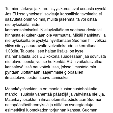
Toimien tärkeys ja kiireellisyys korostuvat useasta syystä.
Jos EU:ssa yhteisesti sovittuja kansallisia tavoitteita ei
saavuteta omin voimin, muilta jäsenmailta voi ostaa
nieluyksiköitä niiden
kompensoimiseksi. Nieluyksiköiden saatavuudesta tai
hinnasta ei kuitenkaan ole varmuutta. Mikäli hankittavilla
nieluyksiköillä ei pystytä hyvittämään Suomen hiilivelkaa,
ylitys siirtyy seuraavalle velvoitekaudelle kerrottuna
1,08:lla. Taloudellisen haitan lisäksi on kyse
mainehaitasta. Jos EU kokonaisuudessaan jää sovitusta
nielutavoitteesta, voi se heikentää EU:n vaikutusvaltaa
kansainvälissä neuvotteluissa, joissa ilmastotoimia
pyritään ulottamaan laajemmalle globaalien
ilmastotavoitteiden saavuttamiseksi.
Maankäyttösektorilla on monia kustannustehokkaita
mahdollisuuksia vähentää päästöjä ja vahvistaa nieluja.
Maankäyttösektorin ilmastotoimilla edistetään Suomen
nettopäästövähennyksiä ja niillä on synergiaetuja
esimerkiksi luontokadon torjunnan kanssa. Suomen