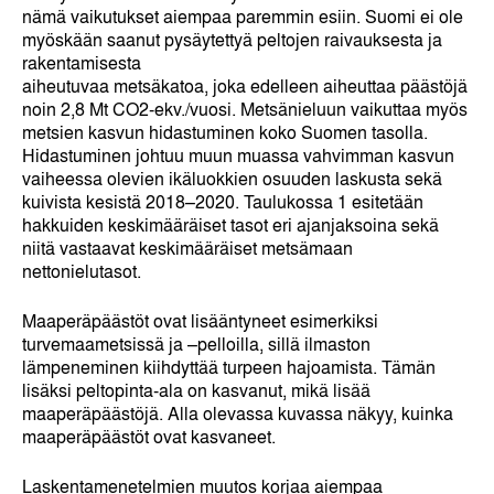
nämä vaikutukset aiempaa paremmin esiin. Suomi ei ole
myöskään saanut pysäytettyä peltojen raivauksesta ja
rakentamisesta
aiheutuvaa metsäkatoa, joka edelleen aiheuttaa päästöjä
noin 2,8 Mt CO2-ekv./vuosi. Metsänieluun vaikuttaa myös
metsien kasvun hidastuminen koko Suomen tasolla.
Hidastuminen johtuu muun muassa vahvimman kasvun
vaiheessa olevien ikäluokkien osuuden laskusta sekä
kuivista kesistä 2018–2020. Taulukossa 1 esitetään
hakkuiden keskimääräiset tasot eri ajanjaksoina sekä
niitä vastaavat keskimääräiset metsämaan
nettonielutasot.
Maaperäpäästöt ovat lisääntyneet esimerkiksi
turvemaametsissä ja –pelloilla, sillä ilmaston
lämpeneminen kiihdyttää turpeen hajoamista. Tämän
lisäksi peltopinta-ala on kasvanut, mikä lisää
maaperäpäästöjä. Alla olevassa kuvassa näkyy, kuinka
maaperäpäästöt ovat kasvaneet.
Laskentamenetelmien muutos korjaa aiempaa