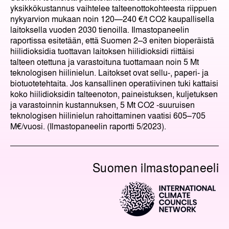
yksikkökustannus vaihtelee talteenottokohteesta riippuen
nykyarvion mukaan noin 120—240 €/t CO2 kaupallisella
laitoksella vuoden 2030 tienoilla. Ilmastopaneelin
raportissa esitetään, että Suomen 2–3 eniten bioperäistä
hiilidioksidia tuottavan laitoksen hiilidioksidi riittäisi
talteen otettuna ja varastoituna tuottamaan noin 5 Mt
teknologisen hiilinielun. Laitokset ovat sellu-, paperi- ja
biotuotetehtaita. Jos kansallinen operatiivinen tuki kattaisi
koko hiilidioksidin talteenoton, paineistuksen, kuljetuksen
ja varastoinnin kustannuksen, 5 Mt CO2 -suuruisen
teknologisen hiilinielun rahoittaminen vaatisi 605–705
M€/vuosi. (Ilmastopaneelin raportti 5/2023).
Suomen ilmastopaneeli