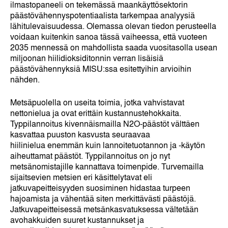
ilmastopaneeli on tekemässä maankäyttösektorin
päästövähennyspotentiaalista tarkempaa analyysiä
lähitulevaisuudessa. Olemassa olevan tiedon perusteella
voidaan kuitenkin sanoa tässä vaiheessa, että vuoteen
2035 mennessä on mahdollista saada vuositasolla usean
miljoonan hiilidioksiditonnin verran lisäisiä
päästövähennyksiä MISU:ssa esitettyihin arvioihin
nähden.
Metsäpuolella on useita toimia, jotka vahvistavat
nettonielua ja ovat erittäin kustannustehokkaita.
Typpilannoitus kivennäismailla N2O-päästöt välttäen
kasvattaa puuston kasvusta seuraavaa
hiilinielua enemmän kuin lannoitetuotannon ja -käytön
aiheuttamat päästöt. Typpilannoitus on jo nyt
metsänomistajille kannattava toimenpide. Turvemailla
sijaitsevien metsien eri käsittelytavat eli
jatkuvapeitteisyyden suosiminen hidastaa turpeen
hajoamista ja vähentää siten merkittävästi päästöjä.
Jatkuvapeitteisessä metsänkasvatuksessa vältetään
avohakkuiden suuret kustannukset ja