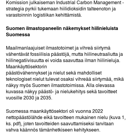
Komission julkaiseman Industrial Carbon Management -
strategia pyrkii tukemaan hiilidioksidin talteenoton ja
varastoinnin logistiikan kehittämistä.
Suomen ilmastopaneelin näkemykset hiilinieluista
Suomessa
Maailmanlaajuiset ilmastotoimet ja vihreä siirtymä
vähentävät fossiilisia päästöjä, mutta hiilineutraaliutta ja
hiilinegatiivisuutta ei voida saavuttaa ilman hiilinieluja.
Maankäyttösektorin
päästövähennykset ja nielut sekä mahdolliset
teknologiset nielut tulevat osaksi vihreää siirtymää, mikä
näkyy myös Suomen ilmastotoimissa. Alla olevassa
kuvassa näkyy päästö- ja nielukehitys sekä tavoitteet
vuosille 2030 ja 2035.
Suomessa maankäyttösektori oli vuonna 2022
nettopäästölähde eikä tavoitteen mukainen nielu (kuva 1,
ks. pdf), joten tavoitteiden saavuttamiseksi tarvitaan
vahva käännös tämänhetkiseen kehitykseen.