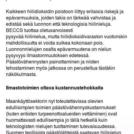
Kaikkeen hiilidioksidin poistoon liittyy erilaisia riskejä ja
epävarmuuksia, joiden takia on tärkeää vahvistaa ja
edistää sekä luonnon että teknologisia hiilinieluja.
BECCS tuottaa oletusarvoisesti
pysyvää hiilinielua, mutta hiilidioksidivaraston vuotoriskin
mahdollisuutta ei voida sulkea kokonaan pois.
Luonnonnielujen osalta epävarmuutena on nielun
pysyvyys ilmastonmuutoksen edetessä.
Päästövähennysten painottaminen ja niiden
tehostaminen myös jatkossa on perusteltua tästäkin
näkökulmasta.
Ilmastotoimien oltava kustannustehokkaita
Maankäyttösektorin nyt toteutettavissa olevien
edullisimpien toimien päästövähennyskustannukset
(kuten entisten turpeenottoalueiden vettäminen) ovat
huomattavasti edullisempia jo tällä hetkellä kuin
teknologisten nielujen tuottaminen tulevaisuudessa.
Suomen teollisista päästölähteistä saatavan hiilinielun