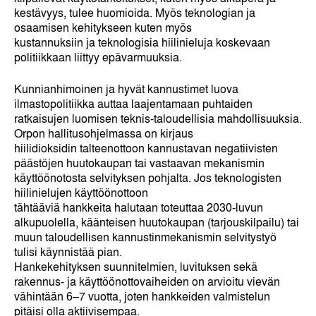
kestävyys, tulee huomioida. Myös teknologian ja
osaamisen kehitykseen kuten myös
kustannuksiin ja teknologisia hiilinieluja koskevaan
politiikkaan liittyy epävarmuuksia.
Kunnianhimoinen ja hyvät kannustimet luova
ilmastopolitiikka auttaa laajentamaan puhtaiden
ratkaisujen luomisen teknis-taloudellisia mahdollisuuksia.
Orpon hallitusohjelmassa on kirjaus
hiilidioksidin talteenottoon kannustavan negatiivisten
päästöjen huutokaupan tai vastaavan mekanismin
käyttöönotosta selvityksen pohjalta. Jos teknologisten
hiilinielujen käyttöönottoon
tähtääviä hankkeita halutaan toteuttaa 2030-luvun
alkupuolella, käänteisen huutokaupan (tarjouskilpailu) tai
muun taloudellisen kannustinmekanismin selvitystyö
tulisi käynnistää pian.
Hankekehityksen suunnitelmien, luvituksen sekä
rakennus- ja käyttöönottovaiheiden on arvioitu vievän
vähintään 6–7 vuotta, joten hankkeiden valmistelun
pitäisi olla aktiivisempaa.