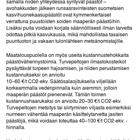
samalla niiden yhteydessä syntyvät päästöt –
avohakkuiden jälkeen runsasravinteisten suometsien
kasvihuonekaasupäästöt ovat kymmenkertaiset
verrattuna puustoisten soiden maaperän päästöihin.
Lisäksi puita voidaan korjata säännöllisesti ilman tarvetta
odottaa pitkiä kasvukausia, mikä mahdollistaa tasaisen
puuntuoton ja vakaan tulonlähteen metsänomistajille.
Maatalouspuolella on myös useita kustannustehokkaita
päästövähennystoimia. Turvepeltojen ilmastokosteikot
pysäyttävät turpeen hajoamisen, ja niiden perustamisen
kustannukseksi on arvioitu
10–60 €/t CO2-ekv. Säätösalaojituksella viljellään
korkeammalla vedenpinnalla kuin aiemmin, jolloin
maaperän päästöt pienenevät. Tämän toimen
kustannushaarukaksi on arvioitu 20–30 €/t CO2-ekv.
Turvepeltojen metsitys tai siirtyminen viljasta esimerkiksi
nurmeen vähentää maaperän käsittelytarvetta jasiten
päästöjä, mikä voidaan toteuttaa 40–100 €/t CO2-ekv. -
hinnalla.