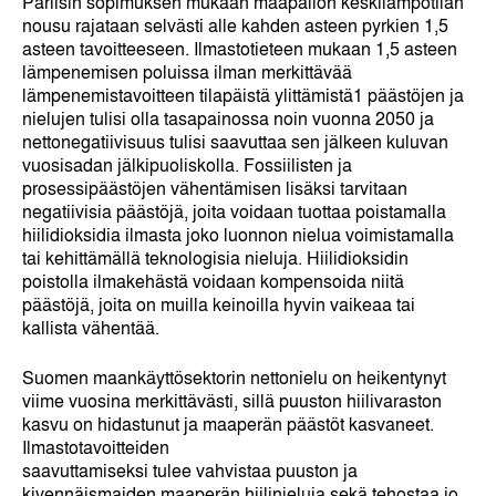
Pariisin sopimuksen mukaan maapallon keskilämpötilan
nousu rajataan selvästi alle kahden asteen pyrkien 1,5
asteen tavoitteeseen. Ilmastotieteen mukaan 1,5 asteen
lämpenemisen poluissa ilman merkittävää
lämpenemistavoitteen tilapäistä ylittämistä1 päästöjen ja
nielujen tulisi olla tasapainossa noin vuonna 2050 ja
nettonegatiivisuus tulisi saavuttaa sen jälkeen kuluvan
vuosisadan jälkipuoliskolla. Fossiilisten ja
prosessipäästöjen vähentämisen lisäksi tarvitaan
negatiivisia päästöjä, joita voidaan tuottaa poistamalla
hiilidioksidia ilmasta joko luonnon nielua voimistamalla
tai kehittämällä teknologisia nieluja. Hiilidioksidin
poistolla ilmakehästä voidaan kompensoida niitä
päästöjä, joita on muilla keinoilla hyvin vaikeaa tai
kallista vähentää.
Suomen maankäyttösektorin nettonielu on heikentynyt
viime vuosina merkittävästi, sillä puuston hiilivaraston
kasvu on hidastunut ja maaperän päästöt kasvaneet.
Ilmastotavoitteiden
saavuttamiseksi tulee vahvistaa puuston ja
kivennäismaiden maaperän hiilinieluja sekä tehostaa jo