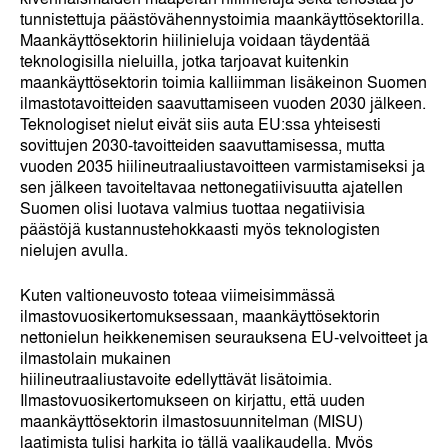
tunnistettuja päästövähennystoimia maankäyttösektorilla.
Maankäyttösektorin hiilinieluja voidaan täydentää
teknologisilla nieluilla, jotka tarjoavat kuitenkin
maankäyttösektorin toimia kalliimman lisäkeinon Suomen
ilmastotavoitteiden saavuttamiseen vuoden 2030 jälkeen.
Teknologiset nielut eivät siis auta EU:ssa yhteisesti
sovittujen 2030-tavoitteiden saavuttamisessa, mutta
vuoden 2035 hiilineutraaliustavoitteen varmistamiseksi ja
sen jälkeen tavoiteltavaa nettonegatiivisuutta ajatellen
Suomen olisi luotava valmius tuottaa negatiivisia
päästöjä kustannustehokkaasti myös teknologisten
nielujen avulla.
Kuten valtioneuvosto toteaa viimeisimmässä
ilmastovuosikertomuksessaan, maankäyttösektorin
nettonielun heikkenemisen seurauksena EU-velvoitteet ja
ilmastolain mukainen
hiilineutraaliustavoite edellyttävät lisätoimia.
Ilmastovuosikertomukseen on kirjattu, että uuden
maankäyttösektorin ilmastosuunnitelman (MISU)
laatimista tulisi harkita jo tällä vaalikaudella. Myös