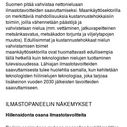
Suomen pitää vahvistaa nettonieluaan
ilmastotavoitteiden saavuttamiseksi. Maankäyttösektorilla
on merkittäviä mahdollisuuksia kustannustehokkaisiin
toimiin, joilla vähennetään päästöjä ja
vahvistetaan nielua (mm. vettäminen, jatkuvapeitteinen
metsänkasvatus, metsäkadon torjunta ja viljelytapojen
muutos). Edullisimmat ja kustannustehokkaat nielun
vahvistamisen toimet
maankäyttösektorilla ovat huomattavasti edullisempia
tällä hetkellä kuin teknologisten nielujen tuottaminen
tulevaisuudessa. Lähiajan ilmastotavoitteiden
saavuttamisesta tulee huolehtia samalla, kun kehitetään
teknologisten hiilinielujen teknologiaa, joka tarjoaa
lisäkeinon vuoden 2030 jälkeisten tavoitteiden
saavuttamiseen.
ILMASTOPANEELIN NÄKEMYKSET
Hiilensidonta osana ilmastotavoitteita