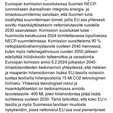
Euroopan komission suosituksissa Suomen NECP-
luonnokseen (kansallinen integroitu energia- ja
ilmastosuunnitelma) sanotaan, että Suomen tulisi
sisällyttää suunnitelmaan toimet, joilla EU:ssa yhteisesti
sovittu maankäyttösektorin nettonielutavoite vuodelle
2030 saavutetaan. Komission suositukset tulee
huomioida kesäkuussa 2024 toimitettavassa lopullisessa
NECP-suunnitelmassa. Komission suosittelema 90 %
nettopäästövähennystavoite vuoteen 2040 mennessä,
kuten myös nettonegatiivisuus vuoden 2050 jälkeen
edellyttää hiilidioksidin talteenottoa ja varastointia.
Euroopan komissio arvioi 6.2.2024 julkaistun 2040-
ilmastotavotteiden tiedonannon yhteydessä, että metsien
ja maaperän hiilensidonnan lisäksi EU-tasolla voitaisiin
tuottaa teollisilla hiilenpoistoilla 75 Mt CO2 teknologinen
hiilinielu. Yhteensä teknologiset nielut ja
maankäyttösektori on tiedonannossa arvioitu
tavoitetasolle -400 Mt, joten hiilensidontaa pitää lisätä
suhteessa vuoteen 2030. Tämä tarkoittaa, että koko EU:n
tasolla ja myös Suomessa tarvitaan muutosta
nykytrendiin, jossa nettonielut EU:ssa ovat pienentyneet.