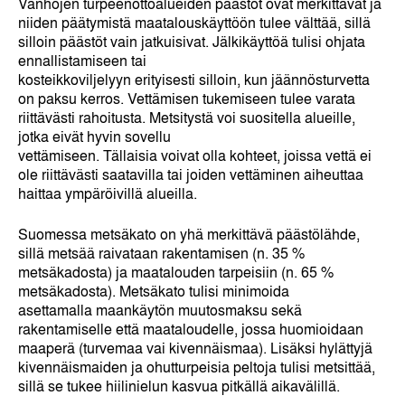
Vanhojen turpeenottoalueiden päästöt ovat merkittävät ja
niiden päätymistä maatalouskäyttöön tulee välttää, sillä
silloin päästöt vain jatkuisivat. Jälkikäyttöä tulisi ohjata
ennallistamiseen tai
kosteikkoviljelyyn erityisesti silloin, kun jäännösturvetta
on paksu kerros. Vettämisen tukemiseen tulee varata
riittävästi rahoitusta. Metsitystä voi suositella alueille,
jotka eivät hyvin sovellu
vettämiseen. Tällaisia voivat olla kohteet, joissa vettä ei
ole riittävästi saatavilla tai joiden vettäminen aiheuttaa
haittaa ympäröivillä alueilla.
Suomessa metsäkato on yhä merkittävä päästölähde,
sillä metsää raivataan rakentamisen (n. 35 %
metsäkadosta) ja maatalouden tarpeisiin (n. 65 %
metsäkadosta). Metsäkato tulisi minimoida
asettamalla maankäytön muutosmaksu sekä
rakentamiselle että maataloudelle, jossa huomioidaan
maaperä (turvemaa vai kivennäismaa). Lisäksi hylättyjä
kivennäismaiden ja ohutturpeisia peltoja tulisi metsittää,
sillä se tukee hiilinielun kasvua pitkällä aikavälillä.