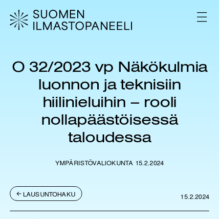
H
y
V
p
A
L
p
I
ä
K
ä
K
O 32/2023 vp Näkökulmia
s
O
i
luonnon ja teknisiin
s
ä
hiilinieluihin – rooli
l
nollapäästöisessä
t
ö
taloudessa
ö
n
YMPÄRISTÖVALIOKUNTA 15.2.2024
LAUSUNTOHAKU
15.2.2024