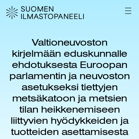
H
y
V
p
A
L
p
I
ä
K
ä
K
Valtioneuvoston
s
O
i
kirjelmään eduskunnalle
s
ä
ehdotuksesta Euroopan
l
parlamentin ja neuvoston
t
ö
asetukseksi tiettyjen
ö
n
metsäkatoon ja metsien
tilan heikkenemiseen
liittyvien hyödykkeiden ja
tuotteiden asettamisesta