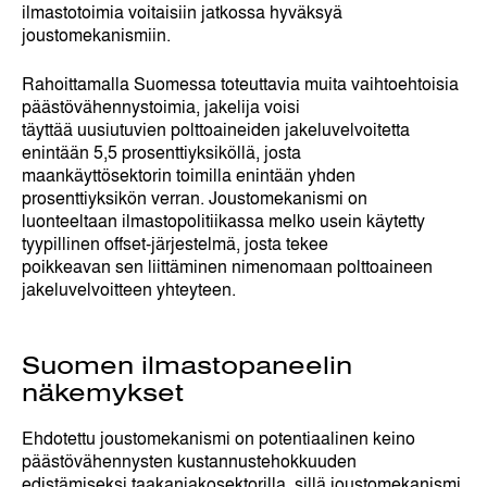
ilmastotoimia voitaisiin jatkossa hyväksyä
joustomekanismiin.
Rahoittamalla Suomessa toteuttavia muita vaihtoehtoisia
päästövähennystoimia, jakelija voisi
täyttää uusiutuvien polttoaineiden jakeluvelvoitetta
enintään 5,5 prosenttiyksiköllä, josta
maankäyttösektorin toimilla enintään yhden
prosenttiyksikön verran. Joustomekanismi on
luonteeltaan ilmastopolitiikassa melko usein käytetty
tyypillinen offset-järjestelmä, josta tekee
poikkeavan sen liittäminen nimenomaan polttoaineen
jakeluvelvoitteen yhteyteen.
Suomen ilmastopaneelin
näkemykset
Ehdotettu joustomekanismi on potentiaalinen keino
päästövähennysten kustannustehokkuuden
edistämiseksi taakanjakosektorilla, sillä joustomekanismi