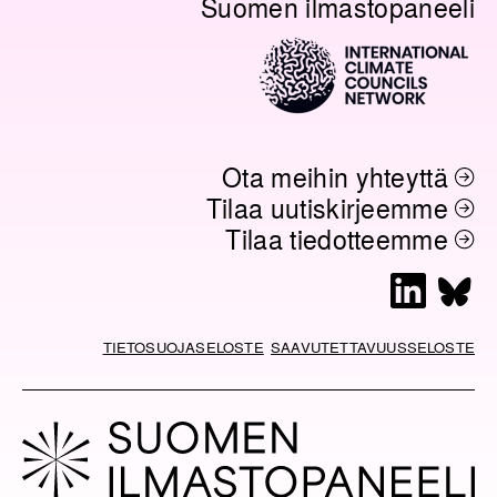
Suomen ilmastopaneeli
Ota meihin yhteyttä
Tilaa uutiskirjeemme
Tilaa tiedotteemme
L
B
i
l
n
u
TIETOSUOJASELOSTE
SAAVUTETTAVUUSSELOSTE
k
e
e
s
d
k
I
y