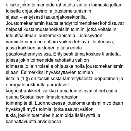
olisiko jokin toimenpide rahoitettu valtion toimesta jollain
toisella ohjauskeinolla joustomekanismin
sijaan – erityisesti taakanjakosektorilla.
Joustomekanismin kautta tehdyt toimenpiteet kohdistuvat
helposti kustannustehokkaisiin toimiin, jotka voitaisiin
toteuttaa ilman joustomekanismia. Lisäisyyden
varmistaminen on erittäin vaikea tehtävä tilanteessa,
jossa kaikkien sektorien pitäisi edetä
päästövähennyksissä. Erityisesti tämä koskee tilanteita,
joissa jokin toimenpide rahoitettu valtion
toimesta jollain toisella ohjauskeinolla joustomekanismin
sijaan. Esimerkiksi hyväksyttävien toimien
listalla (1 §) on fossiilisesta lämmityksestä luopuminen ja
energiatehokkuutta parantavat
korjaushankkeet, vaikka nämä toimet ovat olleet esillä
osana Sosiaalisen ilmastorahaston
toimenpiteitä. Luonnoksessa joustomekanismiin voidaan
hyväksyä myös toimia, jotka saavat valtion
tukia, joskin tuet tulee huomioida lisäisyyttä ja
kannattavuutta arvioidessa.