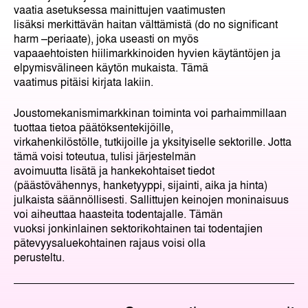
vaatia asetuksessa mainittujen vaatimusten
lisäksi merkittävän haitan välttämistä (do no significant
harm –periaate), joka useasti on myös
vapaaehtoisten hiilimarkkinoiden hyvien käytäntöjen ja
elpymisvälineen käytön mukaista. Tämä
vaatimus pitäisi kirjata lakiin.
Joustomekanismimarkkinan toiminta voi parhaimmillaan
tuottaa tietoa päätöksentekijöille,
virkahenkilöstölle, tutkijoille ja yksityiselle sektorille. Jotta
tämä voisi toteutua, tulisi järjestelmän
avoimuutta lisätä ja hankekohtaiset tiedot
(päästövähennys, hanketyyppi, sijainti, aika ja hinta)
julkaista säännöllisesti. Sallittujen keinojen moninaisuus
voi aiheuttaa haasteita todentajalle. Tämän
vuoksi jonkinlainen sektorikohtainen tai todentajien
pätevyysaluekohtainen rajaus voisi olla
perusteltu.