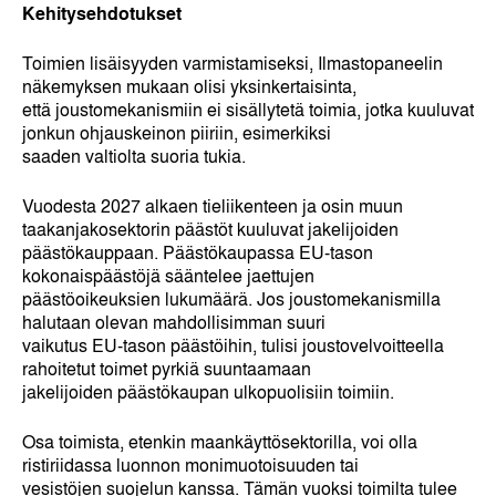
Kehitysehdotukset
Toimien lisäisyyden varmistamiseksi, Ilmastopaneelin
näkemyksen mukaan olisi yksinkertaisinta,
että joustomekanismiin ei sisällytetä toimia, jotka kuuluvat
jonkun ohjauskeinon piiriin, esimerkiksi
saaden valtiolta suoria tukia.
Vuodesta 2027 alkaen tieliikenteen ja osin muun
taakanjakosektorin päästöt kuuluvat jakelijoiden
päästökauppaan. Päästökaupassa EU-tason
kokonaispäästöjä sääntelee jaettujen
päästöoikeuksien lukumäärä. Jos joustomekanismilla
halutaan olevan mahdollisimman suuri
vaikutus EU-tason päästöihin, tulisi joustovelvoitteella
rahoitetut toimet pyrkiä suuntaamaan
jakelijoiden päästökaupan ulkopuolisiin toimiin.
Osa toimista, etenkin maankäyttösektorilla, voi olla
ristiriidassa luonnon monimuotoisuuden tai
vesistöjen suojelun kanssa. Tämän vuoksi toimilta tulee