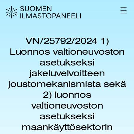
H
y
V
p
A
L
p
I
ä
K
ä
K
VN/25792/2024 1)
s
O
i
Luonnos valtioneuvoston
s
ä
asetukseksi
l
jakeluvelvoitteen
t
ö
joustomekanismista sekä
ö
n
2) luonnos
valtioneuvoston
asetukseksi
maankäyttösektorin