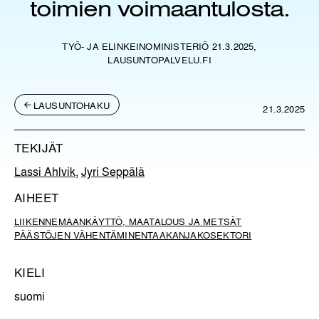
toimien voimaantulosta.
TYÖ- JA ELINKEINOMINISTERIÖ 21.3.2025,
LAUSUNTOPALVELU.FI
LAUSUNTOHAKU
21.3.2025
TEKIJÄT
Lassi Ahlvik
,
Jyri Seppälä
AIHEET
LIIKENNE
MAANKÄYTTÖ, MAATALOUS JA METSÄT
PÄÄSTÖJEN VÄHENTÄMINEN
TAAKANJAKOSEKTORI
KIELI
suomi