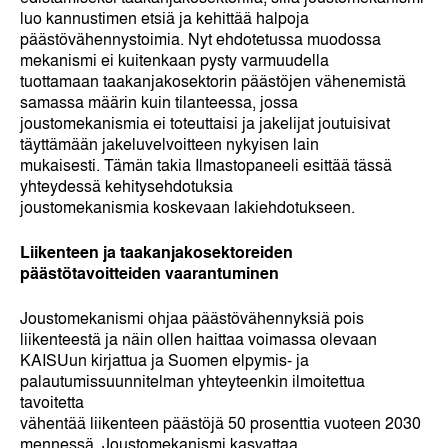
luo kannustimen etsiä ja kehittää halpoja
päästövähennystoimia. Nyt ehdotetussa muodossa
mekanismi ei kuitenkaan pysty varmuudella
tuottamaan taakanjakosektorin päästöjen vähenemistä
samassa määrin kuin tilanteessa, jossa
joustomekanismia ei toteuttaisi ja jakelijat joutuisivat
täyttämään jakeluvelvoitteen nykyisen lain
mukaisesti. Tämän takia Ilmastopaneeli esittää tässä
yhteydessä kehitysehdotuksia
joustomekanismia koskevaan lakiehdotukseen.
Liikenteen ja taakanjakosektoreiden
päästötavoitteiden vaarantuminen
Joustomekanismi ohjaa päästövähennyksiä pois
liikenteestä ja näin ollen haittaa voimassa olevaan
KAISUun kirjattua ja Suomen elpymis- ja
palautumissuunnitelman yhteyteenkin ilmoitettua
tavoitetta
vähentää liikenteen päästöjä 50 prosenttia vuoteen 2030
mennessä. Joustomekanismi kasvattaa