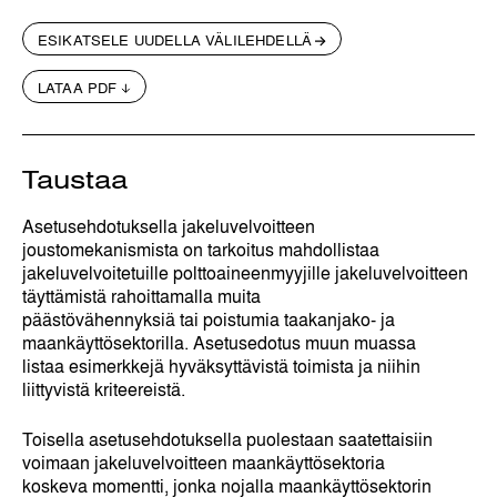
ESIKATSELE UUDELLA VÄLILEHDELLÄ
LATAA PDF
Taustaa
Asetusehdotuksella jakeluvelvoitteen
joustomekanismista on tarkoitus mahdollistaa
jakeluvelvoitetuille polttoaineenmyyjille jakeluvelvoitteen
täyttämistä rahoittamalla muita
päästövähennyksiä tai poistumia taakanjako- ja
maankäyttösektorilla. Asetusedotus muun muassa
listaa esimerkkejä hyväksyttävistä toimista ja niihin
liittyvistä kriteereistä.
Toisella asetusehdotuksella puolestaan saatettaisiin
voimaan jakeluvelvoitteen maankäyttösektoria
koskeva momentti, jonka nojalla maankäyttösektorin