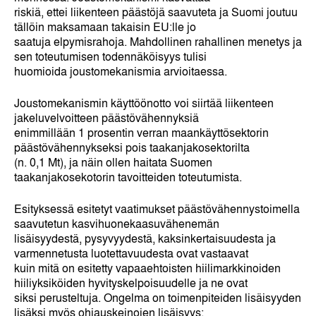
riskiä, ettei liikenteen päästöjä saavuteta ja Suomi joutuu
tällöin maksamaan takaisin EU:lle jo
saatuja elpymisrahoja. Mahdollinen rahallinen menetys ja
sen toteutumisen todennäköisyys tulisi
huomioida joustomekanismia arvioitaessa.
Joustomekanismin käyttöönotto voi siirtää liikenteen
jakeluvelvoitteen päästövähennyksiä
enimmillään 1 prosentin verran maankäyttösektorin
päästövähennykseksi pois taakanjakosektorilta
(n. 0,1 Mt), ja näin ollen haitata Suomen
taakanjakosekotorin tavoitteiden toteutumista.
Esityksessä esitetyt vaatimukset päästövähennystoimella
saavutetun kasvihuonekaasuvähenemän
lisäisyydestä, pysyvyydestä, kaksinkertaisuudesta ja
varmennetusta luotettavuudesta ovat vastaavat
kuin mitä on esitetty vapaaehtoisten hiilimarkkinoiden
hiiliyksiköiden hyvityskelpoisuudelle ja ne ovat
siksi perusteltuja. Ongelma on toimenpiteiden lisäisyyden
lisäksi myös ohjauskeinojen lisäisyys: