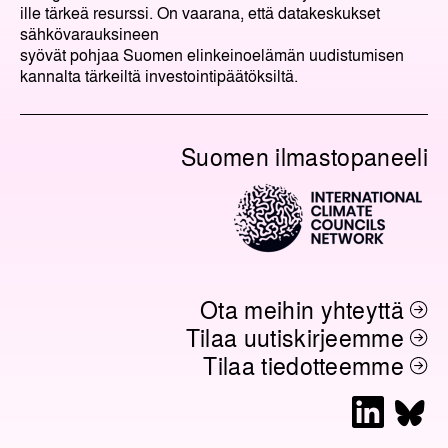
ille tärkeä resurssi. On vaarana, että datakeskukset
sähkövarauksineen
syövät pohjaa Suomen elinkeinoelämän uudistumisen
kannalta tärkeiltä investointipäätöksiltä.
Suomen ilmastopaneeli
Ota meihin yhteyttä
Tilaa uutiskirjeemme
Tilaa tiedotteemme
L
B
i
l