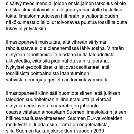
sisältyy myös menoja, joiden ensisijainen tarkoitus ei ole
edistää ilmastotavoitteita tai jopa ympäristölle haitallisia
tukia. Ilmastonmuutoksen hillinnän ja valtiontalouden
näkökulmasta olisi ollut toivottavaa puuttua fossiilitaloutta
tukeviin yritystukiin.
Ilmastopaneeli muistuttaa, että vihreän siirtymän
rahoitustarve ei ole pienenemässä lähivuosina. Vihreän
siirtymän rahoittamisella luodaan uutta taloudellista
aktiviteettia, eikä sitä pidä nähdä vain kulueränä.
Nykyiset geopoliittiset kriisit ovat osoittaneet, että
fossiilisista polttoaineista irtaantuminen
vahvistaa energiajärjestelmän toimintavarmuutta.
Ilmastopaneeli kiinnittää huomiota siihen, että julkisen
talouden suunnitelman hiilineutraaliutta ja vihreää
siirtymää edistävien määrärahojen johdanto-
osassa viitataan ainoastaan Suomen ilmastolakiin ja sen
hiilineutraaliustavoitteeseen. Suomen EU-velvoitteiden
merkitystä ei tuoda esiin. Tämä on ongelmallista,
sillä Suomen taakanjakosektorin vuoden 2030