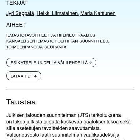
TEKIJÄT
Jyri Seppälä
,
Heikki Liimatainen
,
Maria Karttunen
AIHEET
ILMASTOTAVOITTEET JA HIILINEUTRAALIUS
KANSALLISEN ILMASTOPOLITIIKAN SUUNNITTELU,
TOIMEENPANO JA SEURANTA
ESIKATSELE UUDELLA VÄLILEHDELLÄ
LATAA PDF
Taustaa
Julkisen talouden suunnitelman (JTS) tarkoituksena
on tukea julkista taloutta koskevaa päätöksentekoa sekä
sille asetettujen tavoitteiden saavuttamista.
Valtioneuvosto laatii suunnitelman vaalikaudeksi ja