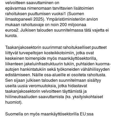
velvoitteen saavuttaminen on
epävarmaa nimenomaan tarvittavien lisätoimien
rahoituksen puuttumisen vuoksi
1
(Suomen
ilmastopaneeli 2025). Ympäristöministeriön arvion
mukaan rahoitusvaje on noin 200 miljoonaa
euroa
2
. Julkisen talouden suunnitelmassa tätä vajetta ei
kurota.
Taakanjakosektorin suurimmat rahoitukselliset puutteet
liittyvät turvepeltojen kosteikkotoimiin, jotka ovat
keskeinen toimenpide myös maankäyttösektorilla,
liikenteen jakeluinfrastruktuurin tukiin, puhtaiden kuorma-
autojen hankintatukiin sekä työkoneiden vähähiilisyyden
edistämiseen. Näille osa-alueille ei osoiteta rahoitusta.
Sen sijaan julkisen talouden suunnitelmaan sisältyy
useita uusia veromuutoksia, jotka hidastavat
taakanjakosektorin velvoitteen täyttämistä ja
hiilineutraaliuden saavuttamista (ks. yksityiskohtaiset
huomiot).
Suomella on myös maankäyttösektorilla EU:ssa