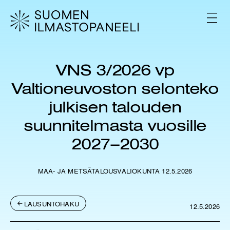
H
y
V
p
A
L
p
I
ä
K
ä
K
VNS 3/2026 vp
s
O
i
Valtioneuvoston selonteko
s
ä
julkisen talouden
l
suunnitelmasta vuosille
t
ö
2027–2030
ö
n
MAA- JA METSÄTALOUSVALIOKUNTA 12.5.2026
LAUSUNTOHAKU
12.5.2026