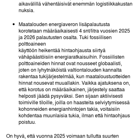
aikavälillä vähentäisivät enemmän logistiikkakustan
nuksia.
Maatalouden energiaveron lisäpalautusta
korotetaan määräaikaisesti 4 snt/litra vuosien 2025
ja 2026 palautusten osalta. Tuki fossiilisen
polttoaineen
käyttöön heikentää hintaohjausta siirtyä
vähäpäästöisiin energiaratkaisuihin. Fossiilisten
polttoaineiden hinnat ovat nousseet globaalisti,
joten on lyhytnäköistä valtiontalouden kannalta
rakentaa tukijärjestelmää, kun maataloustuotteiden
hinnat nousevat muuallakin. Vaikka ajatuksena on,
että korotus on määräaikainen, järjestely saattaa
helposti jäädä pysyväksi. Sen sijaan aktiivisesti
toimiville tiloille, joilla on haasteita selviytymisessä
kohonneiden energianhintojen takia, voitaisiin
kohdentaa muunlaisia tukia, ilman että hintaohjaus
poistuu.
On hyvä, että vuonna 2025 voimaan tullutta suurten