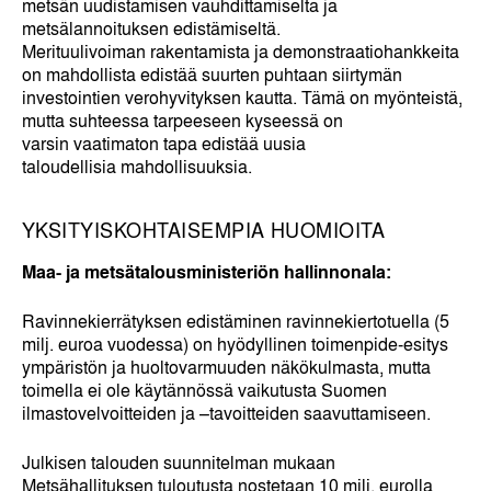
metsän uudistamisen vauhdittamiselta ja
metsälannoituksen edistämiseltä.
Merituulivoiman rakentamista ja demonstraatiohankkeita
on mahdollista edistää
suurten puhtaan siirtymän
investointien verohyvityksen kautta. Tämä on myönteistä,
mutta suhteessa tarpeeseen kyseessä on
varsin vaatimaton tapa edistää uusia
taloudellisia mahdollisuuksia.
YKSITYISKOHTAISEMPIA HUOMIOITA
Maa- ja metsätalousministeriön hallinnonala:
Ravinnekierrätyksen edistäminen ravinnekiertotuella (5
milj. euroa vuodessa) on hyödyllinen toimenpide-esitys
ympäristön ja huoltovarmuuden näkökulmasta, mutta
toimella ei ole käytännössä vaikutusta Suomen
ilmastovelvoitteiden ja –tavoitteiden saavuttamiseen.
Julkisen talouden suunnitelman mukaan
Metsähallituksen tuloutusta nostetaan 10 milj. eurolla