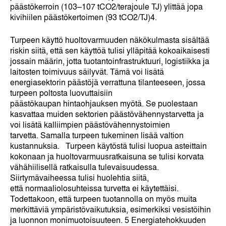
päästökerroin (103–107 tCO2/terajoule TJ) ylittää jopa
kivihiilen päästökertoimen (93 tCO2/TJ)
4
.
Turpeen käyttö huoltovarmuuden näkökulmasta sisältää
riskin siitä, että sen käyttöä tulisi ylläpitää kokoaikaisesti
jossain määrin, jotta tuotantoinfrastruktuuri, logistiikka ja
laitosten toimivuus säilyvät. Tämä voi lisätä
energiasektorin päästöjä verrattuna tilanteeseen, jossa
turpeen poltosta luovuttaisiin
päästökaupan hintaohjauksen myötä. Se puolestaan
kasvattaa muiden sektorien päästövähennystarvetta ja
voi lisätä kalliimpien päästövähennystoimien
tarvetta. Samalla turpeen tukeminen lisää valtion
kustannuksia. Turpeen käytöstä tulisi luopua asteittain
kokonaan ja huoltovarmuusratkaisuna se tulisi korvata
vähähiilisellä ratkaisulla tulevaisuudessa.
Siirtymävaiheessa tulisi huolehtia siitä,
että normaaliolosuhteissa turvetta ei käytettäisi.
Todettakoon, että turpeen tuotannolla on myös muita
merkittäviä ympäristövaikutuksia, esimerkiksi vesistöihin
ja luonnon monimuotoisuuteen.
5
Energiatehokkuuden