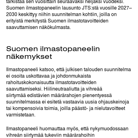
tarkistaa sen vuosittain seuraavaksi neljäksi vuodeksi.
Suomen ilmastopaneelin lausunto JTS:stä vuosille 2027–
2030 keskittyy niihin suunnitelman kohtiin, joilla on
erityistä merkitystä Suomen ilmastotavoitteiden
saavuttamisen näkökulmasta.
Suomen ilmastopaneelin
näkemykset
Ilmastopaneeli katsoo, että julkisen talouden suunnitelma
ei osoita uskottavaa ja johdonmukaista
rahoituskokonaisuutta ilmastotavoitteiden
saavuttamiseksi. Hiilineutraaliutta ja vihreää
siirtymää edistävien määrärahojen pienentyessä
suunnitelmassa ei esitetä vastaavia uusia ohjauskeinoja
tai kompensoivia toimia, joilla päästö- ja nielutavoitteet
varmistetaan.
Ilmastopaneeli huomauttaa myös, että nykymuodossaan
vihreän siirtymää tukeviin määrärahoihin