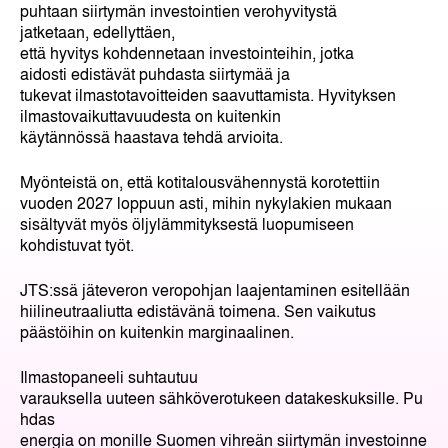
puhtaan siirtymän investointien verohyvitystä
jatketaan, edellyttäen,
että hyvitys kohdennetaan investointeihin, jotka
aidosti edistävät puhdasta siirtymää ja
tukevat ilmastotavoitteiden saavuttamista. Hyvityksen
ilmastovaikuttavuudesta on kuitenkin
käytännössä haastava tehdä arvioita.
Myönteistä on, että kotitalousvähennystä korotettiin
vuoden 2027 loppuun asti, mihin nykylakien mukaan
sisältyvät myös öljylämmityksestä luopumiseen
kohdistuvat työt.
JTS:ssä jäteveron veropohjan laajentaminen esitellään
hiilineutraaliutta edistävänä toimena. Sen vaikutus
päästöihin on kuitenkin marginaalinen.
Ilmastopaneeli suhtautuu
varauksella uuteen sähköverotukeen datakeskuksille. Pu
hdas
energia on monille Suomen vihreän siirtymän investoinne