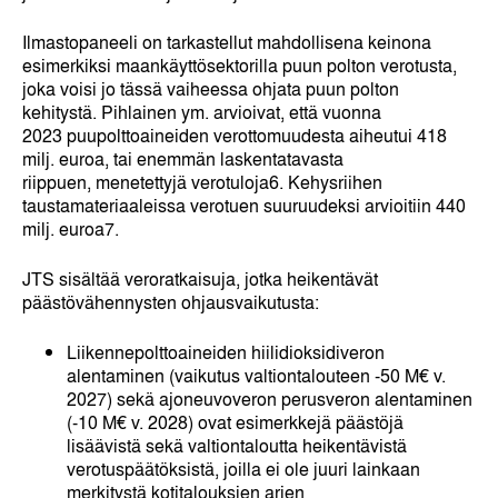
Ilmastopaneeli on tarkastellut mahdollisena keinona
esimerkiksi maankäyttösektorilla puun polton verotusta,
joka voisi jo tässä vaiheessa ohjata puun polton
kehitystä. Pihlainen ym. arvioivat, että vuonna
2023 puupolttoaineiden verottomuudesta aiheutui 418
milj. euroa, tai enemmän laskentatavasta
riippuen, menetettyjä verotuloja
6
. Kehysriihen
taustamateriaaleissa verotuen suuruudeksi arvioitiin 440
milj. euroa
7
.
JTS sisältää veroratkaisuja, jotka heikentävät
päästövähennysten ohjausvaikutusta:
Liikennepolttoaineiden hiilidioksidiveron
alentaminen (vaikutus valtiontalouteen -50 M€ v.
2027) sekä ajoneuvoveron perusveron alentaminen
(-10 M€ v. 2028) ovat esimerkkejä päästöjä
lisäävistä sekä valtiontaloutta heikentävistä
verotuspäätöksistä, joilla ei ole juuri lainkaan
merkitystä kotitalouksien arjen