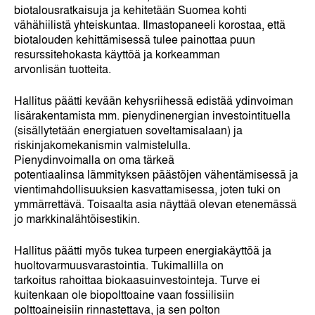
biotalousratkaisuja ja kehitetään Suomea kohti
vähähiilistä yhteiskuntaa. Ilmastopaneeli korostaa, että
biotalouden kehittämisessä tulee painottaa puun
resurssitehokasta käyttöä ja korkeamman
arvonlisän tuotteita.
Hallitus päätti kevään kehysriihessä edistää ydinvoiman
lisärakentamista mm. pienydinenergian investointituella
(sisällytetään energiatuen soveltamisalaan) ja
riskinjakomekanismin valmistelulla.
Pienydinvoimalla on oma tärkeä
potentiaalinsa lämmityksen päästöjen vähentämisessä ja
vientimahdollisuuksien kasvattamisessa, joten tuki on
ymmärrettävä. Toisaalta asia näyttää olevan etenemässä
jo markkinalähtöisestikin.
Hallitus päätti myös tukea turpeen energiakäyttöä ja
huoltovarmuusvarastointia. Tukimallilla on
tarkoitus rahoittaa biokaasuinvestointeja. Turve ei
kuitenkaan ole biopolttoaine vaan fossiilisiin
polttoaineisiin rinnastettava, ja sen polton