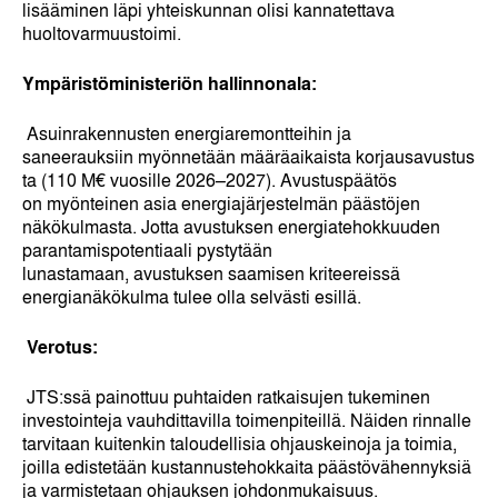
lisääminen läpi yhteiskunnan olisi kannatettava
huoltovarmuustoimi.
Ympäristöministeriön hallinnonala:
Asuinrakennusten energiaremontteihin ja
saneerauksiin myönnetään määräaikaista korjausavustus
ta (110 M€ vuosille 2026–2027). Avustuspäätös
on myönteinen asia energiajärjestelmän päästöjen
näkökulmasta. Jotta avustuksen energiatehokkuuden
parantamispotentiaali pystytään
lunastamaan, avustuksen saamisen kriteereissä
energianäkökulma tulee olla selvästi esillä.
Verotus:
JTS:ssä painottuu puhtaiden ratkaisujen tukeminen
investointeja vauhdittavilla toimenpiteillä. Näiden rinnalle
tarvitaan kuitenkin taloudellisia ohjauskeinoja ja toimia,
joilla edistetään kustannustehokkaita päästövähennyksiä
ja varmistetaan ohjauksen johdonmukaisuus.