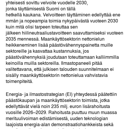
yhteisesti sovittu velvoite vuodelle 2030,
jonka täyttämisestä Suomi on tällä
hetkellä kaukana. Velvoitteen täyttäminen edellyttää ene
mmän ja nopeampia toimia nykypäivästä vuoteen 2030
kuin mitä olisi tarpeen toteuttaa sen
jälkeen hiilineutraaliustavoitteen saavuttamiseksi vuoteen
2035 mennessä. Maankäyttösektorin nettonielun
heikkeneminen lisää päästövähennyspainetta muille
sektoreille ja kasvattaa kustannuksia, jos
päästövähennyksiä joudutaan toteuttamaan kalliimmilla
keinoilla muilla sektoreilla. Ilmastopaneeli pitää
valitettavana, että julkisen talouden suunnitelmaan ei
sisälly maankäyttösektorin nettonielua vahvistavia
toimenpiteitä.
Energia- ja ilmastostrategian (EI) yhteydessä päätettiin
päästökaupan ja maankäyttösektorin toimista, jotka
edellyttävät vielä noin 235 milj. euron lisärahoitusta
vuosille 2026–2029. Rahoitusta puuttuu muun muassa
merituulivoiman edistämisestä, uuden teknologian
laajoista energia-alan demonstraatiohankkeista sekä