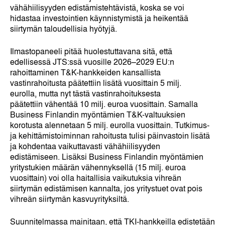
vähähiilisyyden edistämistehtävistä, koska se voi
hidastaa investointien käynnistymistä ja heikentää
siirtymän taloudellisia hyötyjä.
Ilmastopaneeli pitää huolestuttavana sitä, että
edellisessä JTS:ssä vuosille 2026–2029 EU:n
rahoittaminen T&K-hankkeiden kansallista
vastinrahoitusta päätettiin lisätä vuosittain 5 milj.
eurolla, mutta nyt tästä vastinrahoituksesta
päätettiin vähentää 10 milj. euroa vuosittain. Samalla
Business Finlandin myöntämien T&K-valtuuksien
korotusta alennetaan 5 milj. eurolla vuosittain. Tutkimus-
ja kehittämistoiminnan rahoitusta tulisi päinvastoin lisätä
ja kohdentaa vaikuttavasti vähähiilisyyden
edistämiseen. Lisäksi Business Finlandin myöntämien
yritystukien määrän vähennyksellä (15 milj. euroa
vuosittain) voi olla haitallisia vaikutuksia vihreän
siirtymän edistämisen kannalta, jos yritystuet ovat pois
vihreän siirtymän kasvuyrityksiltä.
Suunnitelmassa mainitaan, että TKI-hankkeilla edistetään