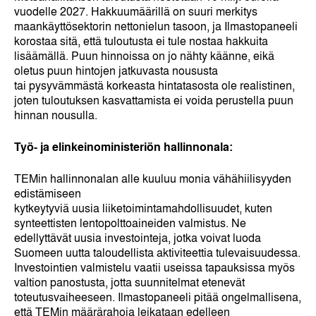
vuodelle 2027. Hakkuumäärillä on suuri merkitys
maankäyttösektorin nettonielun tasoon, ja Ilmastopaneeli
korostaa sitä, että tuloutusta ei tule nostaa hakkuita
lisäämällä. Puun hinnoissa on jo nähty käänne, eikä
oletus puun hintojen jatkuvasta noususta
tai pysyvämmästä korkeasta hintatasosta ole realistinen,
joten tuloutuksen kasvattamista ei voida perustella puun
hinnan nousulla.
Työ- ja elinkeinoministeriön hallinnonala:
TEMin hallinnonalan alle kuuluu monia vähähiilisyyden
edistämiseen
kytkeytyviä uusia liiketoimintamahdollisuudet, kuten
synteettisten lentopolttoaineiden valmistus. Ne
edellyttävät uusia investointeja, jotka voivat luoda
Suomeen uutta taloudellista aktiviteettia tulevaisuudessa.
Investointien valmistelu vaatii useissa tapauksissa myös
valtion panostusta, jotta suunnitelmat etenevät
toteutusvaiheeseen. Ilmastopaneeli pitää ongelmallisena,
että TEMin määrärahoja leikataan edelleen