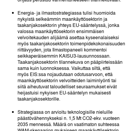
Energia- ja ilmastostrategiassa tulisi huomioida
nykyistä selkeämmin maankäyttösektorin ja
taakanjakosektorin yhteys EU-sääntelyssä, jonka
valossa maankäyttösektorin ensimmäisen
velvoitekauden alijäämä asettaa kyseenalaiseksi
myös taakanjakosektorin toimenpidekokonaisuuden
riittävyyden, jota Ilmastopaneeli kommentoi
seikkaperäisemmin KAISU3-lausunnossaan.
Taakanjakosektorin tilannekuva on pääpiirteissään
sama kuin luonnoksessa.
Vaikuttaa siltä, että
myös EIS:ssa nojaudutaan odotusarvoon, että
maankäyttösektorin velvoitteiden laiminlyönti tai
siitä aiheutuvat taloudelliset seuraamukset eivät
heijastuisi nykyisen EU-sääntelyn mukaisesti
taakanjakosektorille.
Strategiassa on arvioitu teknologisille nieluille
päästövähennykseksi n. 1,5 Mt CO
2
-ekv. vuoteen
2035 mennessä. Määrä on vaatimaton suhteessa
WAM-skenaarion mukaiseen maankäyttösektorin