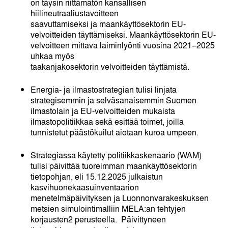
on täysin riittämätön kansallisen
hiilineutraaliustavoitteen
saavuttamiseksi ja maankäyttösektorin EU-
velvoitteiden täyttämiseksi. Maankäyttösektorin EU-
velvoitteen mittava laiminlyönti vuosina 2021
–
2025
uhkaa myös
taakanjakosektorin velvoitteiden täyttämistä.
Energia- ja ilmastostrategian tulisi linjata
strategisemmin ja selväsanaisemmin Suomen
ilmastolain ja EU-velvoitteiden mukaista
ilmastopolitiikkaa sekä esittää toimet, joilla
tunnistetut päästökuilut aiotaan kuroa umpeen.
Strategiassa käytetty politiikkaskenaario (WAM)
tulisi päivittää tuoreimman maankäyttösektorin
tietopohjan, eli 15.12.2025 julkaistun
kasvihuonekaasuinventaarion
menetelmäpäivityksen ja Luonnonvarakeskuksen
metsien simulointimalliin MELA:an tehtyjen
korjausten
2
perusteella. Päivittyneen