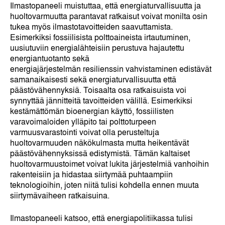
Ilmastopaneeli muistuttaa, että energiaturvallisuutta ja
huoltovarmuutta parantavat ratkaisut voivat monilta osin
tukea myös ilmastotavoitteiden saavuttamista.
Esimerkiksi fossiilisista polttoaineista irtautuminen,
uusiutuviin energialähteisiin perustuva hajautettu
energiantuotanto sekä
energiajärjestelmän resilienssin vahvistaminen edistävät
samanaikaisesti sekä energiaturvallisuutta että
päästövähennyksiä. Toisaalta osa ratkaisuista voi
synnyttää jännitteitä tavoitteiden välillä. Esimerkiksi
kestämättömän bioenergian käyttö, fossiilisten
varavoimaloiden ylläpito tai polttoturpeen
varmuusvarastointi voivat olla perusteltuja
huoltovarmuuden näkökulmasta mutta heikentävät
päästövähennyksissä edistymistä. Tämän kaltaiset
huoltovarmuustoimet voivat lukita järjestelmiä vanhoihin
rakenteisiin ja hidastaa siirtymää puhtaampiin
teknologioihin, joten niitä tulisi kohdella ennen muuta
siirtymävaiheen ratkaisuina.
Ilmastopaneeli katsoo, että energiapolitiikassa tulisi