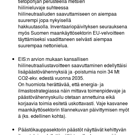
tietopohjan perusteella metsien
hiilinieluvaje suhteessa
hiilineutraaliuden saavuttamiseen on aiempaa
suurempi jopa nykyisellä
hakkuutasolla. Inventaariopäivityksen seurauksena
myös Suomen maankäyttösektorin EU-velvoitteen
täyttämiseksi vaadittaneen selvästi aiempaa
suurempaa nettonielua.
EIS:n arvion mukaan kansallisen
hiilineutraaliustavoitteen saavuttaminen edellyttäisi
lisäpäästövähennyksiä ja -poistumia noin 34 Mt
CO
2
-ekv. edestä vuonna 2035.
On huomiota herättävää, että energia- ja
ilmastostrategiassa näin mittava toimenpidevaje ja
päästövähennyskuilu otetaan annettuina eikä
korjaavia toimia esitetä uskottavasti. Vaje kasvanee
maankäyttösektorin tilannekuvan päivittymisen myöt
ä (ks. edellinen kohta).
Päästökauppasektorin päästöt näyttävät kehittyvän