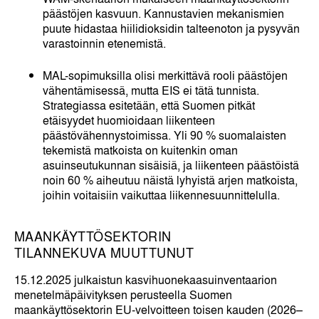
päästöjen kasvuun. Kannustavien mekanismien
puute hidastaa hiilidioksidin talteenoton ja pysyvän
varastoinnin etenemistä.
MAL-sopimuksilla olisi merkittävä rooli päästöjen
vähentämisessä, mutta EIS ei tätä tunnista.
Strategiassa esitetään, että Suomen pitkät
etäisyydet huomioidaan liikenteen
päästövähennystoimissa. Yli 90 % suomalaisten
tekemistä matkoista on kuitenkin oman
asuinseutukunnan sisäisiä, ja liikenteen päästöistä
noin 60 % aiheutuu näistä lyhyistä arjen matkoista,
joihin voitaisiin vaikuttaa liikennesuunnittelulla.
MAANKÄYTTÖSEKTORIN
TILANNEKUVA MUUTTUNUT
15.12.2025 julkaistun kasvihuonekaasuinventaarion
menetelmäpäivityksen perusteella Suomen
maankäyttösektorin EU-velvoitteen toisen kauden (2026–