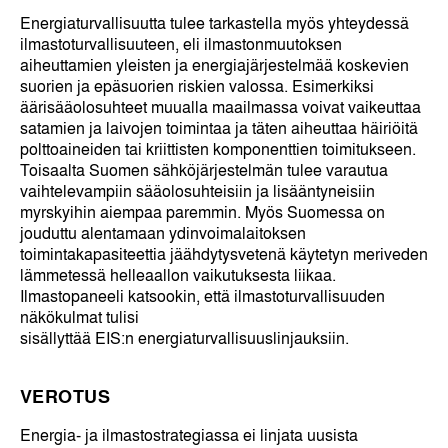
Energiaturvallisuutta tulee tarkastella myös yhteydessä
ilmastoturvallisuuteen, eli ilmastonmuutoksen
aiheuttamien yleisten ja energiajärjestelmää koskevien
suorien ja epäsuorien riskien valossa. Esimerkiksi
äärisääolosuhteet muualla maailmassa voivat vaikeuttaa
satamien ja laivojen toimintaa ja täten aiheuttaa häiriöitä
polttoaineiden tai kriittisten komponenttien toimitukseen.
Toisaalta Suomen sähköjärjestelmän tulee varautua
vaihtelevampiin sääolosuhteisiin ja lisääntyneisiin
myrskyihin aiempaa paremmin. Myös Suomessa on
jouduttu alentamaan ydinvoimalaitoksen
toimintakapasiteettia jäähdytysvetenä käytetyn meriveden
lämmetessä helleaallon vaikutuksesta liikaa.
Ilmastopaneeli katsookin, että ilmastoturvallisuuden
näkökulmat tulisi
sisällyttää EIS:n energiaturvallisuuslinjauksiin.
VEROTUS
Energia- ja ilmastostrategiassa ei linjata uusista