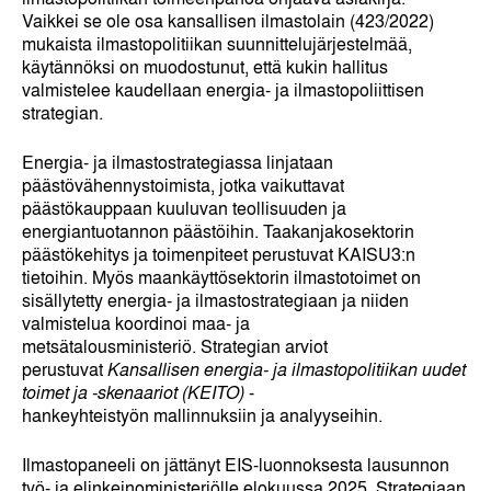
Vaikkei se ole osa kansallisen ilmastolain (423/2022)
mukaista ilmastopolitiikan suunnittelujärjestelmää,
käytännöksi on muodostunut, että kukin hallitus
valmistelee kaudellaan energia- ja ilmastopoliittisen
strategian.
Energia- ja ilmastostrategiassa linjataan
päästövähennystoimista, jotka vaikuttavat
päästökauppaan kuuluvan teollisuuden ja
energiantuotannon päästöihin. Taakanjakosektorin
päästökehitys ja toimenpiteet perustuvat KAISU3:n
tietoihin. Myös maankäyttösektorin ilmastotoimet on
sisällytetty energia- ja ilmastostrategiaan ja niiden
valmistelua koordinoi maa- ja
metsätalousministeriö. Strategian arviot
perustuvat
Kansallisen energia- ja ilmastopolitiikan uudet
toimet ja -skenaariot (KEITO)
-
hankeyhteistyön mallinnuksiin ja analyyseihin.
Ilmastopaneeli on jättänyt EIS-luonnoksesta lausunnon
työ- ja elinkeinoministeriölle elokuussa 2025
. Strategiaan