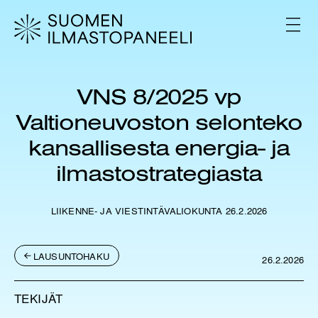
H
y
V
p
A
L
p
I
ä
K
ä
K
VNS 8/2025 vp
s
O
i
Valtioneuvoston selonteko
s
ä
kansallisesta energia- ja
l
ilmastostrategiasta
t
ö
ö
LIIKENNE- JA VIESTINTÄVALIOKUNTA 26.2.2026
n
LAUSUNTOHAKU
26.2.2026
TEKIJÄT