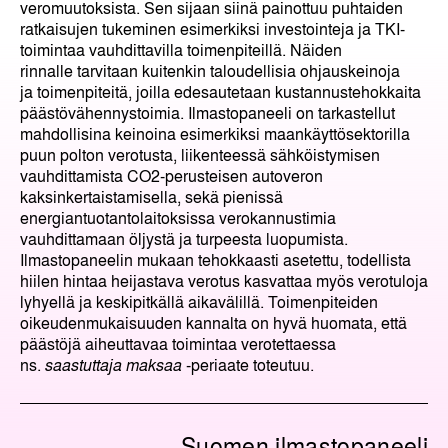
veromuutoksista. Sen sijaan siinä painottuu puhtaiden
ratkaisujen tukeminen esimerkiksi investointeja ja TKI-
toimintaa vauhdittavilla toimenpiteillä. Näiden
rinnalle tarvitaan kuitenkin taloudellisia ohjauskeinoja
ja toimenpiteitä, joilla edesautetaan kustannustehokkaita
päästövähennystoimia. Ilmastopaneeli on tarkastellut
mahdollisina keinoina esimerkiksi maankäyttösektorilla
puun polton verotusta, liikenteessä sähköistymisen
vauhdittamista CO
2
-perusteisen autoveron
kaksinkertaistamisella, sekä pienissä
energiantuotantolaitoksissa verokannustimia
vauhdittamaan öljystä ja turpeesta luopumista.
Ilmastopaneelin mukaan tehokkaasti asetettu, todellista
hiilen hintaa heijastava verotus kasvattaa myös verotuloja
lyhyellä ja keskipitkällä aikavälillä. Toimenpiteiden
oikeudenmukaisuuden kannalta on hyvä huomata, että
päästöjä aiheuttavaa toimintaa verotettaessa
ns.
saastuttaja maksaa
-periaate toteutuu.
Suomen ilmastopaneeli