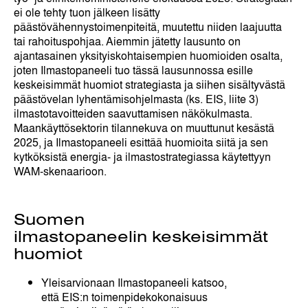
ei ole tehty tuon jälkeen lisätty
päästövähennystoimenpiteitä, muutettu niiden laajuutta
tai rahoituspohjaa. Aiemmin jätetty lausunto on
ajantasainen yksityiskohtaisempien huomioiden osalta,
joten
Ilmastopaneeli tuo tässä lausunnossa esille
keskeisimmät huomiot strategiasta ja siihen sisältyvästä
päästövelan lyhentämisohjelmasta (ks. EIS, liite 3)
ilmastotavoitteiden saavuttamisen näkökulmasta.
Maankäyttösektorin tilannekuva on muuttunut kesästä
2025, ja Ilmastopaneeli esittää huomioita siitä ja sen
kytköksistä energia- ja ilmastostrategiassa käytettyyn
WAM-skenaarioon.
Suomen
ilmastopaneelin keskeisimmät
huomiot
Yleisarvionaan Ilmastopaneeli katsoo,
että EIS:n toimenpidekokonaisuus