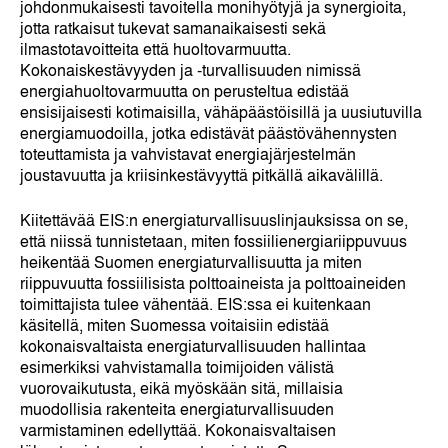
johdonmukaisesti tavoitella monihyötyjä ja synergioita,
jotta ratkaisut tukevat samanaikaisesti sekä
ilmastotavoitteita että huoltovarmuutta.
Kokonaiskestävyyden ja -turvallisuuden nimissä
energiahuoltovarmuutta on perusteltua edistää
ensisijaisesti kotimaisilla, vähäpäästöisillä ja uusiutuvilla
energiamuodoilla, jotka edistävät päästövähennysten
toteuttamista ja vahvistavat energiajärjestelmän
joustavuutta ja kriisinkestävyyttä pitkällä aikavälillä.
Kiitettävää EIS:n energiaturvallisuuslinjauksissa on se,
että niissä tunnistetaan, miten fossiilienergiariippuvuus
heikentää Suomen energiaturvallisuutta ja miten
riippuvuutta fossiilisista polttoaineista ja polttoaineiden
toimittajista tulee vähentää. EIS:ssa ei kuitenkaan
käsitellä, miten Suomessa voitaisiin edistää
kokonaisvaltaista energiaturvallisuuden hallintaa
esimerkiksi vahvistamalla toimijoiden välistä
vuorovaikutusta, eikä myöskään sitä, millaisia
muodollisia rakenteita energiaturvallisuuden
varmistaminen edellyttää. Kokonaisvaltaisen