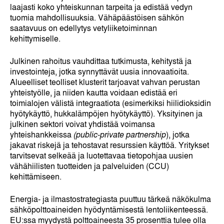
laajasti koko yhteiskunnan tarpeita ja edistää vedyn
tuomia mahdollisuuksia. Vähäpäästöisen sähkön
saatavuus on edellytys vetyliiketoiminnan
kehittymiselle.
Julkinen rahoitus vauhdittaa tutkimusta, kehitystä ja
investointeja, jotka synnyttävät uusia innovaatioita.
Alueelliset teolliset klusterit tarjoavat vahvan perustan
yhteistyölle, ja niiden kautta voidaan edistää eri
toimialojen välistä integraatiota (esimerkiksi hiilidioksidin
hyötykäyttö, hukkalämpöjen hyötykäyttö). Yksityinen ja
julkinen sektori voivat yhdistää voimansa
yhteishankkeissa
(public-private partnership
), jotka
jakavat riskejä ja tehostavat resurssien käyttöä. Yritykset
tarvitsevat selkeää ja luotettavaa tietopohjaa uusien
vähähiilisten tuotteiden ja palveluiden (CCU)
kehittämiseen.
Energia- ja ilmastostrategiasta puuttuu tärkeä näkökulma
sähköpolttoaineiden hyödyntämisestä lentoliikenteessä.
EU:ssa myydystä polttoaineesta 35 prosenttia tulee olla