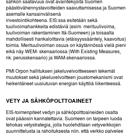
sähkön saatavuus ovat avaintekijöitä Suomen
päästövähennystavoitteiden saavuttamisessa ja Suomen
asemalle kansainvälisenä
investointikohteena. EIS:ssa esitetään sekä
tuulivoimahankkeita edistäviä (esim. merituulivoima,
tuulivoiman rakentaminen Itä-Suomeen) ja toisaalta
mahdollisesti hankaloittavia (etäisyyssääntely, kaavoitus)
toimia. Merituulivoiman osuus on käytännössä vielä pieni
eikä näy WEM- skenaariossa (With Existing Measures,
nk. perusskenaario) ja WAM-skenaariossa.
PMI Orpon hallituksen jakeluvelvoitteeseen tekemät
muutokset sekä jakeluvelvoitteen joustomekanismi ovat
heikentäneet uusiutuvan energian käyttöä liikenteessä.
VETY JA SÄHKÖPOLTTOAINEET
EIS-toimenpiteet vedyn ja sähköpolttoaineiden osalta
ovat pääosin kannatettavia. Suomeen on tarpeen luoda
tehokas vetystrategia, jolla huolehditaan vetyverkkojen
suunnittelusta ja rahoituksesta niin, että verkko palvelee