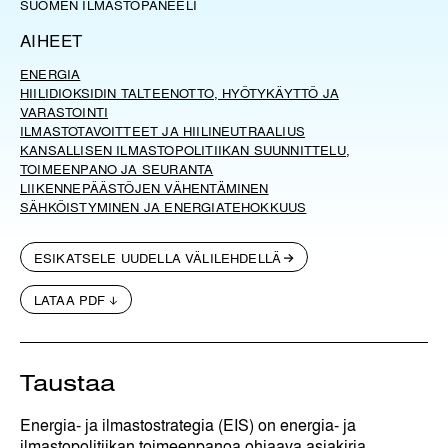
SUOMEN ILMASTOPANEELI
AIHEET
ENERGIA
HIILIDIOKSIDIN TALTEENOTTO, HYÖTYKÄYTTÖ JA
VARASTOINTI
ILMASTOTAVOITTEET JA HIILINEUTRAALIUS
KANSALLISEN ILMASTOPOLITIIKAN SUUNNITTELU,
TOIMEENPANO JA SEURANTA
LIIKENNE
PÄÄSTÖJEN VÄHENTÄMINEN
SÄHKÖISTYMINEN JA ENERGIATEHOKKUUS
ESIKATSELE UUDELLA VÄLILEHDELLÄ
LATAA PDF
Taustaa
Energia- ja ilmastostrategia (EIS) on energia- ja
ilmastopolitiikan toimeenpanoa ohjaava asiakirja.