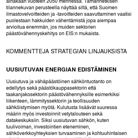
ainakaan vuoteen 2050 mennessä. Tämänhetkisen
tilannekuvan perusteella näyttää siltä, että Suomen
ilmastovelvoitteiden ja -tavoitteiden saavuttaminen vaatisi
puolestaan hakkuiden vähentämistä jopa aiempaa
arvioitua enemmän, jos muiden sektorien
päästövähennyskehitys on EIS:n mukaista.
KOMMENTTEJA STRATEGIAN LINJAUKSISTA
UUSIUTUVAN ENERGIAN EDISTÄMINEN
Uusiutuva ja vähäpäästöinen sähköntuotanto on
edellytys sekä päästökauppasektorin että
taakanjakosektorin päästövähennyksille esimerkiksi
liikenteen, lämmityssektorin ja teollisuuden
sähköistymisen myötä. Kulutusta lisäävät suuressa
määrin myös investoinnit vetytalouteen sekä
datakeskuksiin. Siksi uusiutuvan sähkön, kuten
tuulivoiman, investointien eteneminen,
sähköverkkoyhteyksien turvaaminen ja kohtuuhintaisen