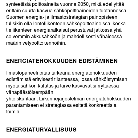
synteettisiä polttoaineita vuonna 2050, mikä edellyttää
erittäin suurta kasvua sähköpolttoaineiden tuotannossa.
Suomen energia- ja ilmastostrategian painopisteen
tulisikin olla lentoliikenteen sähköpolttoaineissa, koska
tieliikenteen energiaratkaisut perustuvat jatkossa yhä
selvemmin akkusähköön ja mahdollisesti vähäisessä
määrin vetypolttokennoihin.
ENERGIATEHOKKUUDEN EDISTÄMINEN
Ilmastopaneeli pitää tärkeänä energiatehokkuuden
edistämistä erityisesti tilanteessa, jossa sähköistymisen
myötä sähkön kulutus ja tarve kasvavat siirryttäessä
vähäpäästöisempään
yhteiskuntaan. Liikennejärjestelmän energiatehokkuuden
parantamiseen ei strategiassa esitetä konkreettisia
toimia.
ENERGIATURVALLISUUS