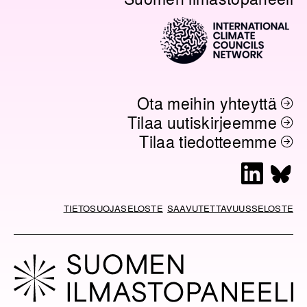
Ota meihin yhteyttä
Tilaa uutiskirjeemme
Tilaa tiedotteemme
L
B
i
l
n
u
TIETOSUOJASELOSTE
SAAVUTETTAVUUSSELOSTE
k
e
e
s
d
k
I
y
n