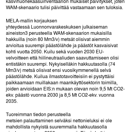
kasvihuonekaasuinventaarion mukaiset päivitykset, joten
WAM-skenaario tulisi päivittää vastaamaan sen tuloksia.
MELA-mallin korjauksen
yhteydessä Luonnonvarakeskuksen julkaiseman
aineiston
3
perusteella WAM-skenaarion mukaisilla
hakkuilla (noin 80 Mm
3
/v) metsät olisivat aiemmin
arvioitua suurempi päästölähde ja päästöt kasvaisivat
kohti vuotta 2050. Kuilu sekä vuoden 2030 EU-
velvoitteen että hiilineutraaliuden saavuttamiseen olisi
entistäkin suurempi. Nykyiselläkin hakkuutasolla (74
Mm
3
/v) metsä olisivat ensi vuosikymmenellä selvä
päästölähde. Kuilua ilmastotavoitteisiin ei pystyttäisi
paikkaamaan muillakaan maankäyttösektorin toimilla,
joiden arvioidaan EIS:n mukaan olevan noin 9,5 Mt CO
2
-
ekv. päästö vuonna 2030 ja 8,5 Mt CO
2
-ekv. vuonna
2035.
Tuoreimman tiedon perusteella
metsien palauttaminen selväksi nettonieluksi ei ole
mahdollista nykyistä suuremmalla hakkuutasolla