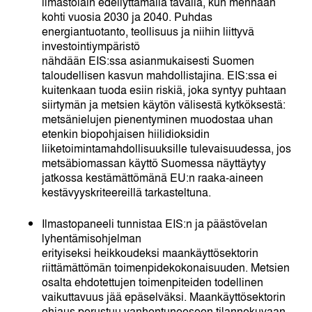
ilmastolain edellyttämällä tavalla, kun mennään
kohti vuosia 2030 ja 2040. Puhdas
energiantuotanto, teollisuus ja niihin liittyvä
investointiympäristö
nähdään EIS:ssa asianmukaisesti Suomen
taloudellisen kasvun mahdollistajina. EIS:ssa ei
kuitenkaan tuoda esiin riskiä, joka syntyy puhtaan
siirtymän ja metsien käytön välisestä kytköksestä:
metsänielujen pienentyminen muodostaa uhan
etenkin biopohjaisen hiilidioksidin
liiketoimintamahdollisuuksille tulevaisuudessa, jos
metsäbiomassan käyttö Suomessa näyttäytyy
jatkossa kestämättömänä EU:n raaka-aineen
kestävyyskriteereillä tarkasteltuna.
Ilmastopaneeli tunnistaa EIS:n ja päästövelan
lyhentämisohjelman
erityiseksi heikkoudeksi maankäyttösektorin
riittämättömän toimenpidekokonaisuuden. Metsien
osalta ehdotettujen toimenpiteiden todellinen
vaikuttavuus jää epäselväksi. Maankäyttösektorin
ohjaus perustuu vanhentuneeseen tilannekuvaan.