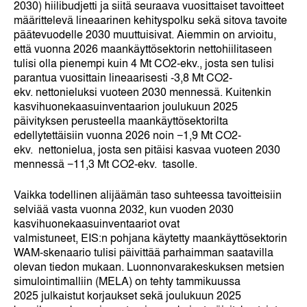
2030) hiilibudjetti ja siitä seuraava vuosittaiset tavoitteet
määrittelevä lineaarinen kehityspolku sekä sitova tavoite
päätevuodelle 2030 muuttuisivat. Aiemmin on arvioitu,
että vuonna 2026 maankäyttösektorin nettohiilitaseen
tulisi olla pienempi kuin 4 Mt CO
2
-ekv., josta sen tulisi
parantua vuosittain lineaarisesti -3,8 Mt CO
2
-
ekv. nettonieluksi vuoteen 2030 mennessä. Kuitenkin
kasvihuonekaasuinventaarion joulukuun 2025
päivityksen perusteella maankäyttösektorilta
edellytettäisiin vuonna 2026 noin −1,9 Mt CO
2
-
ekv. nettonielua, josta sen pitäisi kasvaa vuoteen 2030
mennessä −11,3 Mt CO
2
-ekv. tasolle.
Vaikka todellinen alijäämän taso suhteessa tavoitteisiin
selviää vasta vuonna 2032, kun vuoden 2030
kasvihuonekaasuinventaariot ovat
valmistuneet, EIS:n pohjana käytetty maankäyttösektorin
WAM-skenaario tulisi päivittää parhaimman saatavilla
olevan tiedon mukaan. Luonnonvarakeskuksen metsien
simulointimalliin (MELA) on tehty tammikuussa
2025 julkaistut korjaukset sekä joulukuun 2025