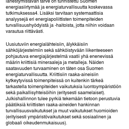
lähestymistavan tarve on tunnistettu Suomen
energiasiirtymää ja energiaturvallisuutta koskevassa
tutkimuksessa
4
. Lisäksi tarvitaan systemaattisia
analyysejä eri energiapoliittisten toimenpiteiden
turvallisuushyödyistä ja -haitoista, jotta niihin voidaan
varautua riittävästi.
Uusiutuviin energialähteisiin, älykkäisiin
sähköjärjestelmiin sekä sähköistyvään liikenteeseen
pohjautuva energiajärjestelmä vaatii yhä enenevissä
määrin kriittisiä mineraaleja ja metalleja. Näiden
saatavuuden turvaaminen on täten osa Suomen
energiaturvallisuutta. Kriittisiin raaka-aineisiin
kytkeytyvissä toimenpiteissä on kuitenkin tärkeä
tarkastella toimenpiteiden vaikutuksia luontoympäristöön
sekä paikallisyhteisöihin (eritysesti saamelaiset).
Julkishallinnon tulee pyrkiä tekemään tietoon perustuvia
päätöksiä kriittisten raaka-aineiden hankinnan
turvallisuusvaikutukset ja muut vaikutukset huomioiden
(erityisesti ympäristövaikutukset sekä sosiaalinen ja
globaali oikeudenmukaisuus).