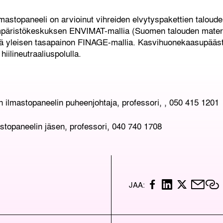
stopaneeli on arvioinut vihreiden elvytyspakettien taloudel
äristökeskuksen ENVIMAT-mallia (Suomen talouden materia
ä yleisen tasapainon FINAGE-mallia. Kasvihuonekaasupääst
iilineutraaliuspolulla.
 ilmastopaneelin puheenjohtaja, professori,
, 050 415 1201
stopaneelin jäsen, professori, 040 740 1708
F
L
X
M
K
JAA:
A
I
A
C
N
I
P
E
K
L
I