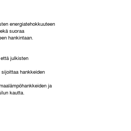
usten energiatehokkuuteen
sekä suoraa
een hankintaan.
että julkisten
o sijoittaa hankkeiden
vämaalämpöhankkeiden ja
ilun kautta.