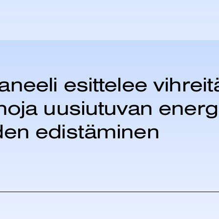
eli esittelee vihreitä
oja uusiutuvan energi
den edistäminen