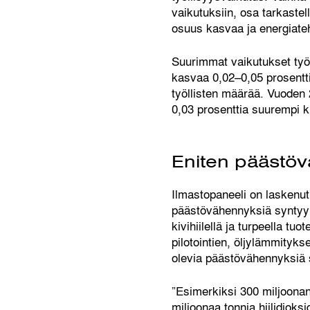
vaikutuksiin, osa tarkaste
osuus kasvaa ja energiateh
Suurimmat vaikutukset työl
kasvaa 0,02–0,05 prosentti
työllisten määrää. Vuoden 2
0,03 prosenttia suurempi 
Eniten päästöv
Ilmastopaneeli on laskenu
päästövähennyksiä syntyy 
kivihiilellä ja turpeella 
pilotointien, öljylämmity
olevia päästövähennyksiä s
”Esimerkiksi 300 miljoona
miljoonaa tonnia hiilidiok