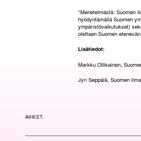
*Menetelmästä: Suomen ilma
hyödyntämällä Suomen ymp
ympäristövaikutukset) sek
olettaen Suomen etenevän h
Lisätiedot:
Markku Ollikainen, Suomen
Jyri Seppälä, Suomen ilma
AIHEET: