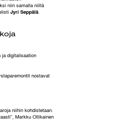
i niin samalla niillä
listi
.
Jyri Seppälä
kkoja
ja digitalisaation
ystaparemontit nostavat
aroja niihin kohdistetaan.
isaasti”, Markku Ollikainen