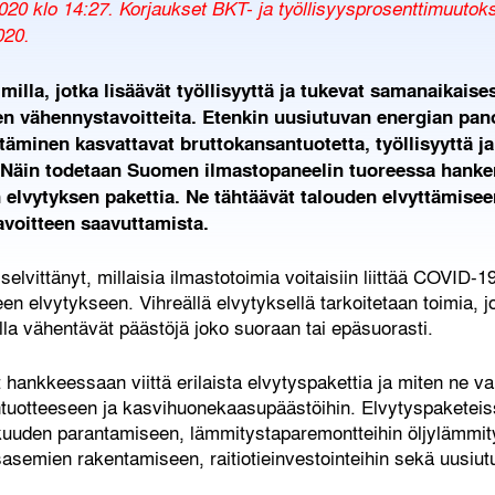
2020 klo 14:27. Korjaukset BKT- ja työllisyysprosenttimuutoksi
020.
oimilla, jotka lisäävät työllisyyttä ja tukevat samanaikais
 vähennystavoitteita. Etenkin uusiutuvan energian pano
äminen kasvattavat bruttokansantuotetta, työllisyyttä 
ä. Näin todetaan Suomen ilmastopaneelin tuoreessa hanke
än elvytyksen pakettia. Ne tähtäävät talouden elvyttämisee
avoitteen saavuttamista.
elvittänyt, millaisia ilmastotoimia voitaisiin liittää COVID
een elvytykseen. Vihreällä elvytyksellä tarkoitetaan toimia, 
a vähentävät päästöjä joko suoraan tai epäsuorasti.
t hankkeessaan viittä erilaista elvytyspakettia ja miten ne 
antuotteeseen ja kasvihuonekaasupäästöihin. Elvytyspaketeis
uuden parantamiseen, lämmitystaparemontteihin öljylämmit
asemien rakentamiseen, raitiotieinvestointeihin sekä uusiutu