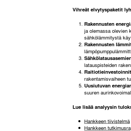
Vihreät elvytyspaketit lyh
Rakennusten energi
ja olemassa olevien 
sähkölämmitystä käyt
Rakennusten lämmi
lämpöpumppulämmitteis
Sähkölatausasemie
latauspisteiden rake
Raitiotieinvestoinni
rakentamisvaiheen t
Uusiutuvan energian
suuren aurinkovoimala
Lue lisää analyysin tulok
Hankkeen tiivistelmä
Hankkeen tutkimusrap