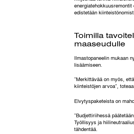
energiatehokkuusremontit o
edistetään kiinteistönomist
Toimilla tavoit
maaseudulle
Ilmastopaneelin mukaan nyt
lisäämiseen.
”Merkittävää on myös, että
kiinteistöjen arvoa”, totea
Elvytyspaketeista on mahdo
”Budjettiriihessä päätetään
Työllisyys ja hiilineutraal
tähdentää.