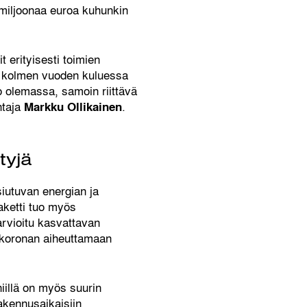
0 miljoonaa euroa kuhunkin
 erityisesti toimien
ai kolmen vuoden kuluessa
jo olemassa, samoin riittävä
htaja
.
Markku Ollikainen
tyjä
siutuvan energian ja
paketti tuo myös
arvioitu kasvattavan
 koronan aiheuttamaan
niillä on myös suurin
rakennusaikaisiin