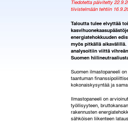
Tiedotetta päivitetty 22.9.
tiivistelmään tehtiin 16.9.2
Taloutta tulee elvyttää t
kasvihuonekaasupäästöjen
energiatehokkuuden edist
myös pitkällä aikavälill
analysoitiin viittä vihre
Suomen hiilineutraaliust
Suomen ilmastopaneeli on s
taantuman finanssipoliittis
kokonaiskysyntää ja samall
Ilmastopaneeli on arvioinu
työllisyyteen, bruttokans
rakennusten energiatehokk
sähköisen liikenteen lataus