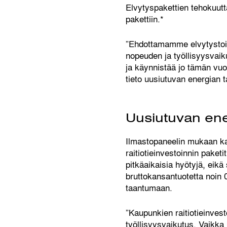
Elvytyspakettien tehokuutta
pakettiin.*
”Ehdottamamme elvytystoimet
nopeuden ja työllisyysvaik
ja käynnistää jo tämän vuod
tieto uusiutuvan energian 
Uusiutuvan ener
Ilmastopaneelin mukaan kaik
raitiotieinvestoinnin paket
pitkäaikaisia hyötyjä, eik
bruttokansantuotetta noin
taantumaan.
”Kaupunkien raitiotieinvest
työllisyysvaikutus. Vaikka 