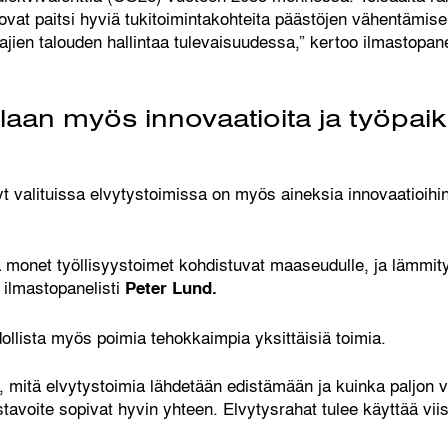
vat paitsi hyviä tukitoimintakohteita päästöjen vähentämiseks
ajien talouden hallintaa tulevaisuudessa,” kertoo ilmastopane
ellaan myös innovaatioita ja työpai
 valituissa elvytystoimissa on myös aineksia innovaatioihin 
 monet työllisyystoimet kohdistuvat maaseudulle, ja lämmit
a ilmastopanelisti
Peter Lund.
llista myös poimia tehokkaimpia yksittäisiä toimia.
, mitä elvytystoimia lähdetään edistämään ja kuinka paljon v
iustavoite sopivat hyvin yhteen. Elvytysrahat tulee käyttää vi