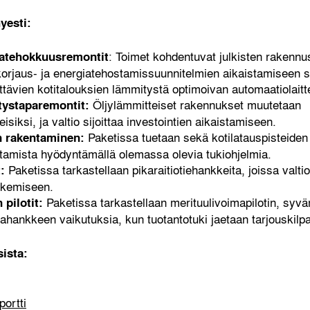
yesti:
: Toimet kohdentuvat julkisten rakenn
atehokkuusremontit
korjaus- ja energiatehostamissuunnitelmien aikaistamiseen 
tävien kotitalouksien lämmitystä optimoivan automaatiolaitt
Öljylämmitteiset rakennukset muutetaan
tystaparemontit:
iksi, ja valtio sijoittaa investointien aikaistamiseen.
Paketissa tuetaan sekä kotilatauspisteiden 
n rakentaminen:
ntamista hyödyntämällä olemassa olevia tukiohjelmia.
Paketissa tarkastellaan pikaraitiotiehankkeita, joissa valti
t:
ukemiseen.
Paketissa tarkastellaan merituulivoimapilotin, sy
 pilotit:
hankkeen vaikutuksia, kun tuotantotuki jaetaan tarjouskilpa
sista:
ortti