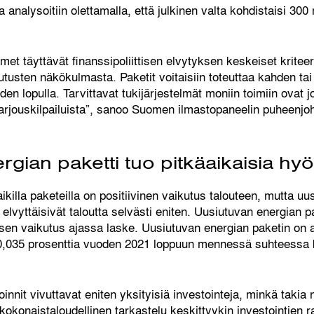
 analysoitiin olettamalla, että julkinen valta kohdistaisi 30
 täyttävät finanssipoliittisen elvytyksen keskeiset kriteerit
utusten näkökulmasta. Paketit voitaisiin toteuttaa kahden t
en lopulla. Tarvittavat tukijärjestelmät moniin toimiin ovat 
tarjouskilpailuista”, sanoo Suomen ilmastopaneelin puheenjo
gian paketti tuo pitkäaikaisia hyö
illa paketeilla on positiivinen vaikutus talouteen, mutta uu
it elvyttäisivät taloutta selvästi eniten. Uusiutuvan energian 
ä sen vaikutus ajassa laske. Uusiutuvan energian paketin on 
 0,035 prosenttia vuoden 2021 loppuun mennessä suhteessa
oinnit vivuttavat eniten yksityisiä investointeja, minkä takia 
kokonaistaloudellinen tarkastelu keskittyykin investointien 