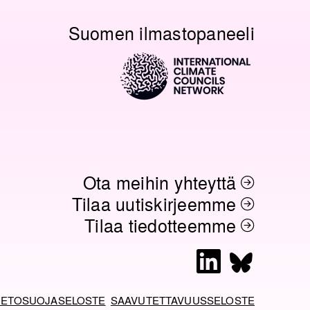
O
Suomen ilmastopaneeli
N
Ota meihin yhteyttä
Tilaa uutiskirjeemme
Tilaa tiedotteemme
L
B
i
l
n
u
IETOSUOJASELOSTE
SAAVUTETTAVUUSSELOSTE