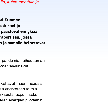
in, kuten raporttiin ja
esti Suomen
stukset ja
ja päästövähennyksiä
–
raportissa, jossa
n ja samalla helpottavat
-19-pandemian aiheuttaman
jotka vahvistavat
vaikuttavat muun muassa
sa ehdotetaan toimia
yksestä luopumiseksi,
van energian pilotteihin.