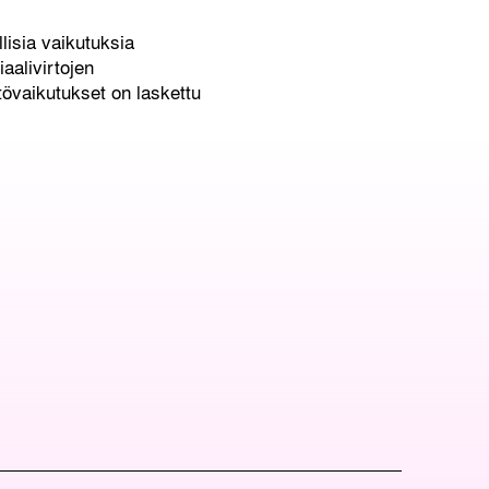
lisia vaikutuksia
alivirtojen
övaikutukset on laskettu
O