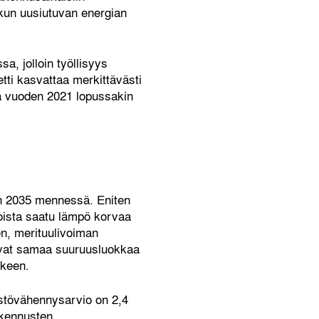
 kun uusiutuvan energian
a, jolloin työllisyys
tti kasvattaa merkittävästi
 ja vuoden 2021 lopussakin
n 2035 mennessä. Eniten
oista saatu lämpö korvaa
en, merituulivoiman
tavat samaa suuruusluokkaa
ukeen.
ästövähennysarvio on 2,4
akennusten