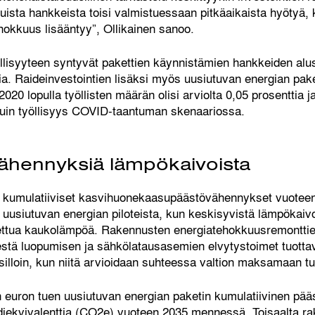
lluista hankkeista toisi valmistuessaan pitkäaikaista hyötyä,
okkuus lisääntyy”, Ollikainen sanoo.
lisyyteen syntyvät pakettien käynnistämien hankkeiden aluss
a. Raideinvestointien lisäksi myös uusiutuvan energian pake
020 lopulla työllisten määrän olisi arviolta 0,05 prosenttia
kuin työllisyys COVID-taantuman skenaariossa.
ähennyksiä lämpökaivoista
t kumulatiiviset kasvihuonekaasupäästövähennykset vuotee
uusiutuvan energian piloteista, kun keskisyvistä lämpökaiv
tuotettua kaukolämpöä. Rakennusten energiatehokkuusremontti
ksestä luopumisen ja sähkölatausasemien elvytystoimet tuot
illoin, kun niitä arvioidaan suhteessa valtion maksamaan t
n euron tuen uusiutuvan energian paketin kumulatiivinen pä
sidiekvivalenttia (CO2e) vuoteen 2035 mennessä. Toisaalta r