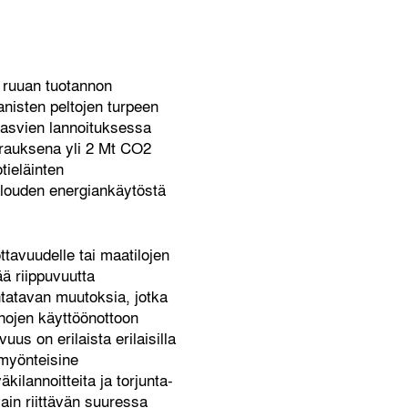
 ruuan tuotannon
anisten peltojen turpeen
 kasvien lannoituksessa
urauksena yli 2 Mt CO2
tieläinten
louden energiankäytöstä
ttavuudelle tai maatilojen
ää riippuvuutta
intatavan muutoksia, jotka
inojen käyttöönottoon
uus on erilaista erilaisilla
 myönteisine
ilannoitteita ja torjunta-
ain riittävän suuressa