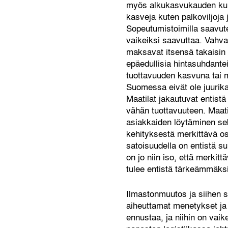
myös alkukasvukauden kuivu
kasveja kuten palkoviljoja 
Sopeutumistoimilla saavut
vaikeiksi saavuttaa. Vahva 
maksavat itsensä takaisin 
epäedullisia hintasuhdante
tuottavuuden kasvuna tai m
Suomessa eivät ole juurik
Maatilat jakautuvat entistä 
vähän tuottavuuteen. Maati
asiakkaiden löytäminen se
kehityksestä merkittävä os
satoisuudella on entistä su
on jo niin iso, että merki
tulee entistä tärkeämmäksi
Ilmastonmuutos ja siihen 
aiheuttamat menetykset ja 
ennustaa, ja niihin on vai