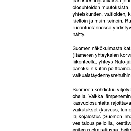
panosten logistiikassa jo
olosuhteiden muutoksista, 
yhteiskuntien, valtioiden, 
kielloin ja muin keinoin. R
ruoantuotannossa yhdistyvä
nähty.
Suomen näkökulmasta katsot
(Itämeren yhteyksien korv
liikenteellä, yhteys Nato-j
panoksiin kuten polttoaine
valkuaistäydennysrehuihin,
Suomeen kohdistuu viljelyol
ohella. Vaikka lämpenemine
kasvuolosuhteita rajoittav
vaikutukset (kuivuus, lumet
lajikejalostus (Suomen ilm
vesitalous pelloilla, kest
eniten ruokaketjussa, heikoi