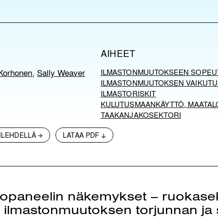
AIHEET
Korhonen
,
Sally Weaver
ILMASTONMUUTOKSEEN SOPEU
ILMASTONMUUTOKSEN VAIKUTU
ILMASTORISKIT
KULUTUS
MAANKÄYTTÖ, MAATAL
TAAKANJAKOSEKTORI
ILEHDELLÄ
LATAA PDF
opaneelin näkemykset – ruokasek
 ilmastonmuutoksen torjunnan ja