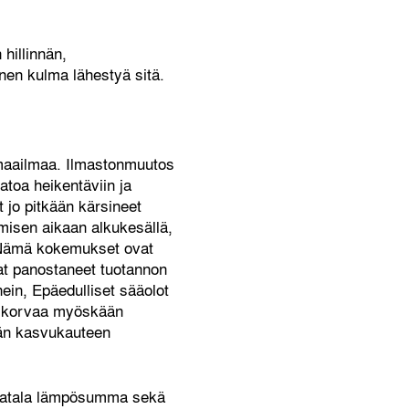
hillinnän,
nen kulma lähestyä sitä.
 maailmaa. Ilmastonmuutos
atoa heikentäviin ja
t jo pitkään kärsineet
misen aikaan alkukesällä,
. Nämä kokemukset ovat
vat panostaneet tuotannon
nein, Epäedulliset sääolot
ti korvaa myöskään
ään kasvukauteen
 matala lämpösumma sekä