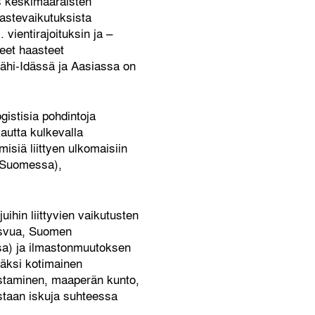
s keskimääräisten
jastevaikutuksista
vientirajoituksin ja –
neet haasteet
Lähi-Idässä ja Aasiassa on
istisia pohdintoja
autta kulkevalla
misiä liittyen ulkomaisiin
a Suomessa),
ihin liittyvien vaikutusten
kasvua, Suomen
ssa) ja ilmastonmuutoksen
säksi kotimainen
hostaminen, maaperän kunto,
astaan iskuja suhteessa