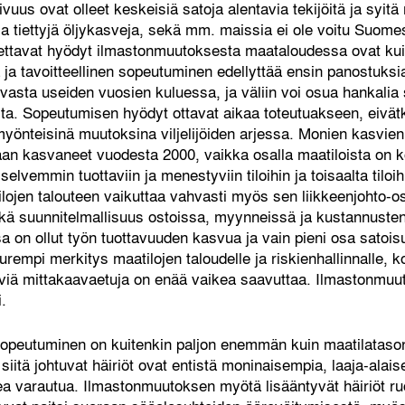
us ovat olleet keskeisiä satoja alentavia tekijöitä ja syitä 
ja tiettyjä öljykasveja, sekä mm. maissia ei ole voitu Suome
ettavat hyödyt ilmastonmuutoksesta maataloudessa ovat kuit
ja tavoitteellinen sopeutuminen edellyttää ensin panostuksia 
vasta useiden vuosien kuluessa, ja väliin voi osua hankalia 
ita. Sopeutumisen hyödyt ottavat aikaa toteutuakseen, eivä
yönteisinä muutoksina viljelijöiden arjessa. Monien kasvie
aan kasvaneet vuodesta 2000, vaikka osalla maatiloista on 
selvemmin tuottaviin ja menestyviin tiloihin ja toisaalta tiloi
lojen talouteen vaikuttaa vahvasti myös sen liikkeenjohto-
kä suunnitelmallisuus ostoissa, myynneissä ja kustannusten
a on ollut työn tuottavuuden kasvua ja vain pieni osa satoi
urempi merkitys maatilojen taloudelle ja riskienhallinnalle, ko
ttäviä mittakaavaetuja on enää vaikea saavuttaa. Ilmastonm
.
sopeutuminen on kuitenkin paljon enemmän kuin maatilataso
siitä johtuvat häiriöt ovat entistä moninaisempia, laaja-ala
kea varautua. Ilmastonmuutoksen myötä lisääntyvät häiriöt r