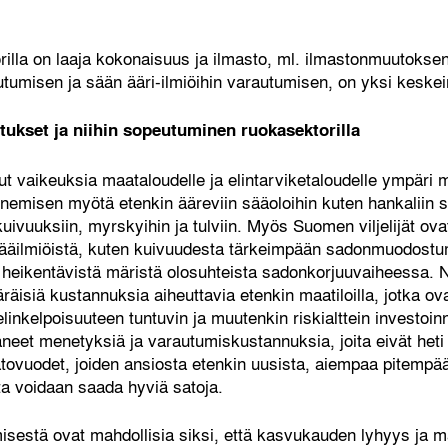
lla on laaja kokonaisuus ja ilmasto, ml. ilmastonmuutoksen 
umisen ja sään ääri-ilmiöihin varautumisen, on yksi keskei
ukset ja niihin sopeutuminen ruokasektorilla
ut vaikeuksia maataloudelle ja elintarviketaloudelle ympäri
nemisen myötä etenkin ääreviin sääoloihin kuten hankaliin s
uivuuksiin, myrskyihin ja tulviin. Myös Suomen viljelijät ova
 sääilmiöistä, kuten kuivuudesta tärkeimpään sadonmuodostu
a heikentävistä märistä olosuhteista sadonkorjuuvaiheessa
äräisiä kustannuksia aiheuttavia etenkin maatiloilla, jotka o
linkelpoisuuteen tuntuvin ja muutenkin riskialttein investoin
neet menetyksiä ja varautumiskustannuksia, joita eivät he
atovuodet, joiden ansiosta etenkin uusista, aiempaa pitemp
sta voidaan saada hyviä satoja.
sestä ovat mahdollisia siksi, että kasvukauden lyhyys ja