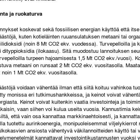
nta ja ruokaturva
nykset koskevat sekä fossiilisen energian käyttöä että itse
ästöjä, kuten kotieläinten ruuansulatuksen metaani tai orga
ilidioksidi (noin 8 Mt CO2 ekv. vuodessa). Turvepelloilla ja
dityppioksidia (ilokaasu). Sitä muodostuu lannoituksen se
rvepelloilla turpeen hajoamisesta 1,5 Mt CO2 ekv./vuosi). Ko
uva metaani on runsaat 2 Mt CO2 ekv. vuositasolla. Maata
 noin 1 Mt CO2 ekv. vuositasolla.
äästöjä voidaan vähentää ilman että siitä koituu vahinkoa tuo
etty monissa eri tutkimushankkeissa, ja keinot voivat vähent
ergiasta. Keinot voivat kuitenkin vaatia investointeja ja toim
akaisin, vaan siihen voi kulua useita vuosia. Kannustimia ke
siltä, että vain osa kannattaa markkinaehtoisesti, ja kannattav
lalla tuotettu aurinkoenergia, monipuoleisemmat viljelykierrot
kokasvien ansiosta vähentyvä väkilannoitteiden käyttö tai väk
jelymenetelmät kannattavat investointikustannusten vuoksi v