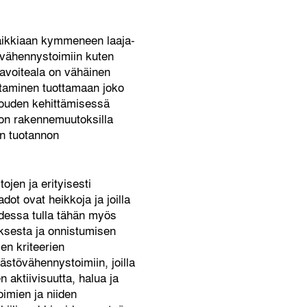
aikkiaan kymmeneen laaja-
övähennystoimiin kuten
tavoiteala on vähäinen
ittaminen tuottamaan joko
alouden kehittämisessä
non rakennemuutoksilla
en tuotannon
ojen ja erityisesti
dot ovat heikkoja ja joilla
udessa tulla tähän myös
tuksesta ja onnistumisen
ien kriteerien
ästövähennystoimiin, joilla
 aktiivisuutta, halua ja
imien ja niiden