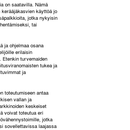
sia on saatavilla. Nämä
en kerääjäkasvien käyttöä jo
äpalkkioita, jotka nykyisin
ähentämiseksi, tai
ää ja ohjelmaa osana
jöille erilaisin
la. Etenkin turvemaiden
oitusviranomaisten tukea ja
eltuvimmat ja
den toteutumiseen antaa
lkisen vallan ja
markkinoiden keskeiset
 voivat toteutua eri
stövähennystoimille, jotka
si sovellettavissa laajassa