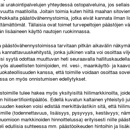
ai urakointipalvelujen yhteydessä ostopalveluina, jos sellai
avuutta maatiloilla. Joitain toimia kuten hiiltä maahan sitovi
ehokkaita päästövähennystoimia, jotka eivät kannata ilman lis
iittämättömät. Tällaisia ovat toimet turvepeltojen päästöjen v
n lisäaineen käyttö nautojen ruokinnassa.
sa päästövähennystoimissa tarvitaan pitkän aikavälin näkym
annattavuuskehitystä, jonka julkinen valta voi osoittaa viljeli
lisi syytä odottaa muuttuvan heti seuraavalla hallituskaudel
yös alueellisten toimijoiden, ml. vesi-, maankäyttö- ja kaav
a ruokateollisuuden kanssa, että toimille voidaan osoittaa sov
joissa on myös onnistumisen edellytykset.
toimille tulee hakea myös yksityisiltä hiilimarkkinoilta, joi
hiilisertifiointipäätös. Edellä kuvatun kaltainen yhteistyö ju
suuden kesken voisi edistää merkittävästikin sitä, että hiili
imille (todennettavuus, lisäisyys, pysyvyys, kestävyys; nämä
n huomioon markkinoiden hinnoittelussa) erityisesti niille pää
li edullisia suhteessa mm. päästöoikeuden hintoihin ja lisäk