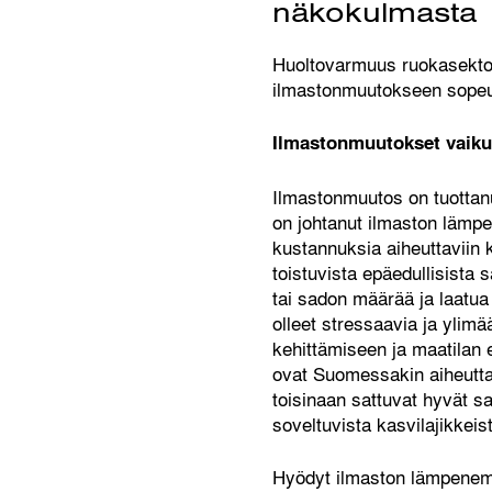
näkokulmasta
Huoltovarmuus ruokasektori
ilmastonmuutokseen sopeut
Ilmastonmuutokset vaikut
Ilmastonmuutos on tuottan
on johtanut ilmaston lämpe
kustannuksia aiheuttaviin k
toistuvista epäedullisista
tai sadon määrää ja laatu
olleet stressaavia ja ylimä
kehittämiseen ja maatilan e
ovat Suomessakin aiheutta
toisinaan sattuvat hyvät s
soveltuvista kasvilajikkei
Hyödyt ilmaston lämpenemi