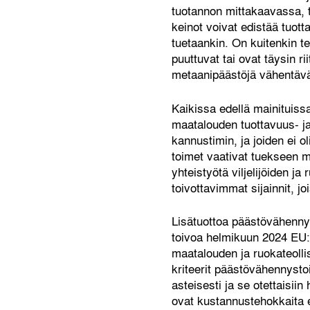
tuotannon mittakaavassa, t
keinot voivat edistää tuott
tuetaankin. On kuitenkin t
puuttuvat tai ovat täysin r
metaanipäästöjä vähentävä
Kaikissa edellä mainituis
maatalouden tuottavuus- ja k
kannustimin, ja joiden ei o
toimet vaativat tuekseen m
yhteistyötä viljelijöiden j
toivottavimmat sijainnit, 
Lisätuottoa päästövähennys
toivoa helmikuun 2024 EU:n 
maatalouden ja ruokateolli
kriteerit päästövähennysto
asteisesti ja se otettaisii
ovat kustannustehokkaita e