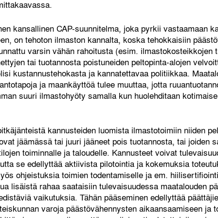
 mittakaavassa.
nen kansallinen CAP-suunnitelma, joka pyrkii vastaamaan k
en, on tehoton ilmaston kannalta, koska tehokkaisiin pääst
uunnattu varsin vähän rahoitusta (esim. ilmastokosteikkojen 
ttyjen tai tuotannosta poistuneiden peltopinta-alojen velvo
olisi kustannustehokasta ja kannatettavaa politiikkaa. Maat
tantotapoja ja maankäyttöä tulee muuttaa, jotta ruuantuotan
imman suuri ilmastohyöty samalla kun huolehditaan kotimais
itkäjänteistä kannusteiden luomista ilmastotoimiin niiden pelt
ovat jäämässä tai juuri jääneet pois tuotannosta, tai joiden sa
lojen toiminnalle ja taloudelle. Kannusteet voivat tulevaisu
utta se edellyttää aktiivista pilotointia ja kokemuksia toteu
ös ohjeistuksia toimien todentamiselle ja em. hiilisertifioint
ttua lisäistä rahaa saataisiin tulevaisuudessa maatalouden pä
edistäviä vaikutuksia. Tähän pääseminen edellyttää päättäjien
teiskunnan varoja päästövähennysten aikaansaamiseen ja to