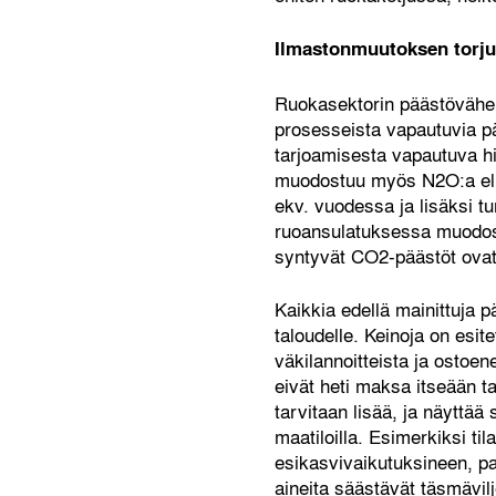
Ilmastonmuutoksen torju
Ruokasektorin päästövähen
prosesseista vapautuvia pä
tarjoamisesta vapautuva hi
muodostuu myös N2O:a eli 
ekv. vuodessa ja lisäksi tu
ruoansulatuksessa muodost
syntyvät CO2-päästöt ovat
Kaikkia edellä mainittuja p
taloudelle. Keinoja on esit
väkilannoitteista ja ostoen
eivät heti maksa itseään t
tarvitaan lisää, ja näyttää 
maatiloilla. Esimerkiksi ti
esikasvivaikutuksineen, pal
aineita säästävät täsmävil