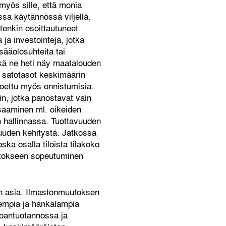
myös sille, että monia
ssa käytännössä viljellä.
enkin osoittautuneet
ja investointeja, jotka
sääolosuhteita tai
tkä ne heti näy maatalouden
n satotasot keskimäärin
koettu myös onnistumisia.
hin, jotka panostavat vain
osaaminen ml. oikeiden
 hallinnassa. Tuottavuuden
suuden kehitystä. Jatkossa
ska osalla tiloista tilakoko
uutokseen sopeutuminen
n asia. Ilmastonmuutoksen
isempia ja hankalampia
uoantuotannossa ja