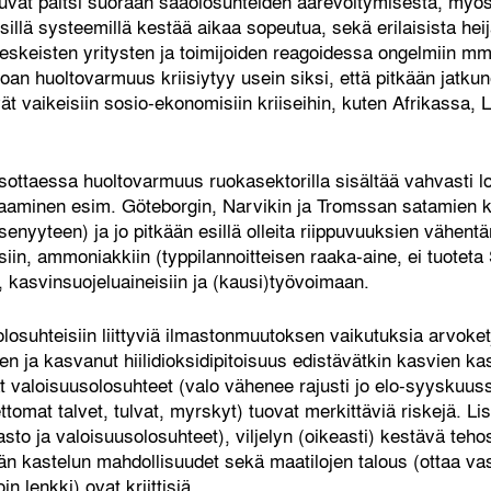
htuvat paitsi suoraan sääolosuhteiden äärevöitymisestä, myö
sillä systeemillä kestää aikaa sopeutua, sekä erilaisista hei
keskeisten yritysten ja toimijoiden reagoidessa ongelmiin mm. 
uoan huoltovarmuus kriisiytyy usein siksi, että pitkään jatku
t vaikeisiin sosio-ekonomisiin kriiseihin, kuten Afrikassa, 
taessa huoltovarmuus ruokasektorilla sisältää vahvasti log
aaminen esim. Göteborgin, Narvikin ja Tromssan satamien k
äsenyyteen) ja jo pitkään esillä olleita riippuvuuksien vähentä
isiin, ammoniakkiin (typpilannoitteisen raaka-aine, ei tuotet
 kasvinsuojeluaineisiin ja (kausi)työvoimaan.
osuhteisiin liittyviä ilmastonmuutoksen vaikutuksia arvoketju
n ja kasvanut hiilidioksidipitoisuus edistävätkin kasvien 
at valoisuusolosuhteet (valo vähenee rajusti jo elo-syyskuu
tomat talvet, tulvat, myrskyt) tuovat merkittäviä riskejä. Li
asto ja valoisuusolosuhteet), viljelyn (oikeasti) kestävä te
ävän kastelun mahdollisuudet sekä maatilojen talous (ottaa v
n lenkki) ovat kriittisiä.