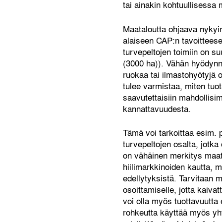
tai ainakin kohtuullisessa
Maataloutta ohjaava nykyi
alaiseen CAP:n tavoitteese
turvepeltojen toimiin on s
(3000 ha)). Vähän hyödynne
ruokaa tai ilmastohyötyjä 
tulee varmistaa, miten tuo
saavutettaisiin mahdollis
kannattavuudesta.
Tämä voi tarkoittaa esim. p
turvepeltojen osalta, jotka 
on vähäinen merkitys maati
hiilimarkkinoiden kautta, m
edellytyksistä. Tarvitaan my
osoittamiselle, jotta kaiva
voi olla myös tuottavuutta 
rohkeutta käyttää myös yh