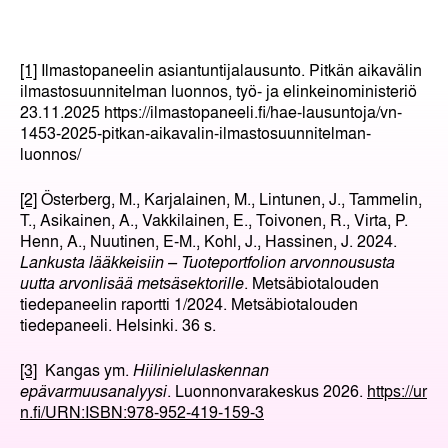
[1]
Ilmastopaneelin asiantuntijalausunto. Pitkän aikavälin
ilmastosuunnitelman luonnos, työ- ja elinkeinoministeriö
23.11.2025 https://ilmastopaneeli.fi/hae-lausuntoja/vn-
1453-2025-pitkan-aikavalin-ilmastosuunnitelman-
luonnos/
[2]
Österberg, M., Karjalainen, M., Lintunen, J., Tammelin,
T., Asikainen, A., Vakkilainen, E., Toivonen, R., Virta, P.
Henn, A., Nuutinen, E-M., Kohl, J., Hassinen, J. 2024.
Lankusta lääkkeisiin – Tuoteportfolion arvonnoususta
uutta arvonlisää metsäsektorille
. Metsäbiotalouden
tiedepaneelin raportti 1/2024. Metsäbiotalouden
tiedepaneeli. Helsinki. 36 s.
[3]
Kangas ym.
Hiilinielulaskennan
epävarmuusanalyysi
. Luonnonvarakeskus 2026.
https://ur
n.fi/URN:ISBN:978-952-419-159-3