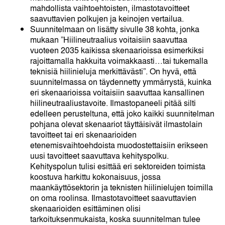
mahdollista vaihtoehtoisten, ilmastotavoitteet
saavuttavien polkujen ja keinojen vertailua.
Suunnitelmaan on lisätty sivulle 38 kohta, jonka
mukaan ”Hiilineutraalius voitaisiin saavuttaa
vuoteen 2035 kaikissa skenaarioissa esimerkiksi
rajoittamalla hakkuita voimakkaasti…tai tukemalla
teknisiä hiilinieluja merkittävästi”. On hyvä, että
suunnitelmassa on täydennetty ymmärrystä, kuinka
eri skenaarioissa voitaisiin saavuttaa kansallinen
hiilineutraaliustavoite. Ilmastopaneeli pitää silti
edelleen perusteltuna, että joko kaikki suunnitelman
pohjana olevat skenaariot täyttäisivät ilmastolain
tavoitteet tai eri skenaarioiden
etenemisvaihtoehdoista muodostettaisiin erikseen
uusi tavoitteet saavuttava kehityspolku.
Kehityspolun tulisi esittää eri sektoreiden toimista
koostuva harkittu kokonaisuus, jossa
maankäyttösektorin ja teknisten hiilinielujen toimilla
on oma roolinsa. Ilmastotavoitteet saavuttavien
skenaarioiden esittäminen olisi
tarkoituksenmukaista, koska suunnitelman tulee