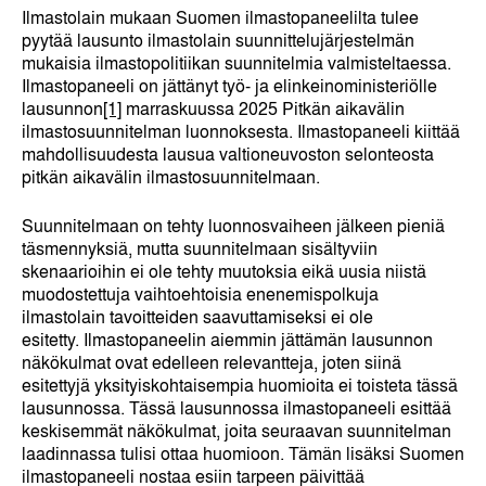
Ilmastolain mukaan Suomen ilmastopaneelilta tulee
pyytää lausunto ilmastolain suunnittelujärjestelmän
mukaisia ilmastopolitiikan suunnitelmia valmisteltaessa.
Ilmastopaneeli on jättänyt työ- ja elinkeinoministeriölle
lausunnon
[1]
marraskuussa 2025 Pitkän aikavälin
ilmastosuunnitelman luonnoksesta. Ilmastopaneeli kiittää
mahdollisuudesta lausua valtioneuvoston selonteosta
pitkän aikavälin ilmastosuunnitelmaan.
Suunnitelmaan on tehty luonnosvaiheen jälkeen pieniä
täsmennyksiä, mutta suunnitelmaan sisältyviin
skenaarioihin ei ole tehty muutoksia eikä uusia niistä
muodostettuja vaihtoehtoisia enenemispolkuja
ilmastolain tavoitteiden saavuttamiseksi ei ole
esitetty. Ilmastopaneelin aiemmin jättämän lausunnon
näkökulmat ovat edelleen relevantteja, joten siinä
esitettyjä yksityiskohtaisempia huomioita ei toisteta tässä
lausunnossa. Tässä lausunnossa ilmastopaneeli esittää
keskisemmät näkökulmat, joita seuraavan suunnitelman
laadinnassa tulisi ottaa huomioon. Tämän lisäksi Suomen
ilmastopaneeli nostaa esiin tarpeen päivittää