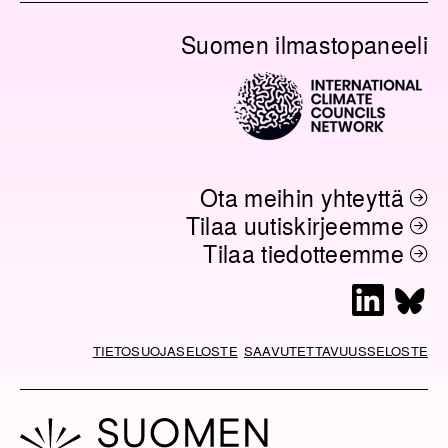
Suomen ilmastopaneeli
Ota meihin yhteyttä
Tilaa uutiskirjeemme
Tilaa tiedotteemme
L
B
i
l
n
u
TIETOSUOJASELOSTE
SAAVUTETTAVUUSSELOSTE
k
e
e
s
d
k