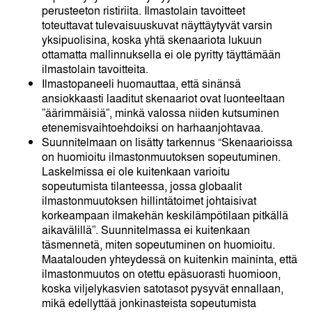
perusteeton ristiriita. Ilmastolain tavoitteet
toteuttavat tulevaisuuskuvat näyttäytyvät varsin
yksipuolisina, koska yhtä skenaariota lukuun
ottamatta mallinnuksella ei ole pyritty täyttämään
ilmastolain tavoitteita.
Ilmastopaneeli huomauttaa, että sinänsä
ansiokkaasti laaditut skenaariot ovat luonteeltaan
”äärimmäisiä”, minkä valossa niiden kutsuminen
etenemisvaihtoehdoiksi on harhaanjohtavaa.
Suunnitelmaan on lisätty tarkennus “Skenaarioissa
on huomioitu ilmastonmuutoksen sopeutuminen.
Laskelmissa ei ole kuitenkaan varioitu
sopeutumista tilanteessa, jossa globaalit
ilmastonmuutoksen hillintätoimet johtaisivat
korkeampaan ilmakehän keskilämpötilaan pitkällä
aikavälillä”. Suunnitelmassa ei kuitenkaan
täsmennetä, miten sopeutuminen on huomioitu.
Maatalouden yhteydessä on kuitenkin maininta, että
ilmastonmuutos on otettu epäsuorasti huomioon,
koska viljelykasvien satotasot pysyvät ennallaan,
mikä edellyttää jonkinasteista sopeutumista