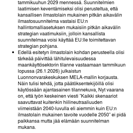
tammikuuhun 2029 mennessä. Suunnitelmien
laatimisen keventämiseksi olisi perusteltua, että
kansallisen ilmastolain mukainen pitkän aikavälin
ilmastosuunnitelma vastaisi EU:n
hallintomalliasetuksen mukaisiin pitkän aikavälin
strategian vaatimuksiin, jolloin kansallista
suunnitelmaa voisi käyttää EU:lle toimitettavan
strategian pohjana.
Edellä esitetyn ilmastolain kohdan perusteella olisi
tärkeää päivittää lähitulevaisuudessa
maankäyttösektorin tilanne vastaamaan tammikuun
lopussa (26.1.2026) julkaistun
Luonnonvarakeskuksen MELA-mallin korjausta.
Näin tulisi tehdä, jotta päätöksentekijöillä olisi
käytössään ajantasainen tilannekuva, Nyt vaarana
on, että työn keskeinen viesti ”Kaikki skenaariot
saavuttavat kuitenkin hiilineutraaliuuden
viimeistään 2040-luvulla eli aiemmin kuin EU:n
ilmastolain mukainen tavoite vuodelle 2050” ei pidä
paikkansa mutta jää elämään suunnitelman
mukana.