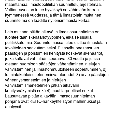
määrittämää ilmastopolitiikan suunnittelujärjestelmää.
Valtioneuvoston tulee hyväksyä se vähintään kerran
kymmenessä vuodessa ja tämä ilmastolain mukainen
suunnitelma on laadittu nyt ensimmäistä kertaa.
Lain mukaan pitkän aikavälin ilmastosuunnitelma on
luonteeltaan skenaariotyyppinen, eikä se sisällä
politiikkatoimia. Suunnitelmassa tulee esittää ilmastolain
tavoitteiden saavuttamiseksi 1) kasvihuonekaasujen
päästöjen ja poistumien kehitystä koskevat skenaariot,
jotka kattavat vähintään seuraavat 30 vuotta ja joissa
otetaan huomioon päästöjen vähentäminen, nielujen
vahvistaminen ja ilmastonmuutokseen sopeutuminen, 2)
toimialakohtaiset etenemisvaihtoehdot, 3) arvio päästöjen
vähennysmenetelmien ja nielujen
vahvistamismenetelmien pitkän aikavälin
kehitysnäkymistä sekä 4) muut tarpeelliset seikat.
Lausuttavan pitkän aikavälin ilmastosuunnitelman
pohjana ovat KEITO-hankeyhteistyön mallinnukset ja
analyysit.