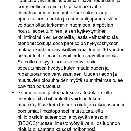
Taustaselvitys tulisi toteuttaa riittävin resurssein ja
perusteellisesti niin, että pitkän aikavälin
ilmastosuunnitelman pohjaksi kootaan laaja,
ajantasainen aineisto ja asiantuntijapanos. Näin
voidaan ottaa tarkemmin huomioon lämpötilan
nousu, sopeutuminen ja sen kytkeytyminen
hillintätoimiin eri sektoreilla, laatia vaihtoehtoisia
etenemispolkuja sekä priorisoida nykykäsityksen
mukaan kustannusvaikuttavimmat toimet 30 vuoden
aikajänteelle ilmastotavoitteiden saavuttamiseksi.
Samalla on syytä tuoda selkeästi esiin
sopeutumisen hyödyt, kuten maatalouden ja
ruoantuotannon vahvistaminen. Uuden tiedon ja
muuttuvien olosuhteiden myötä suunnitelmaa tulee
päivittää perustellusti.
Suunnitelman johtopäätöksissä todetaan, että
teknologisilla hiilinieluilla voidaan tukea
maankäyttösektorin luonnon nielujen aikaansaamia
poistumia. Ilmastopaneeli muistuttaa, että
hiilidioksidin talteenotto ja pysyvä varastointi
(BECCS) tuottaa ilmastohyötyjä vain, jos luonnon
nieluja ei samanaikaisesti heikennetä