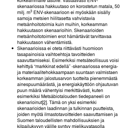
korkeammalle tasolle. Vastaavasti ENV-
skenaariossa hakkuutaso on korostetun matala, 50
3
milj. m
ENV-skenaarioon ei myöskään sisälly
samoja metsien hiilitasetta vahvistavia
metsänhoitotoimia kuin muihin, korkeamman
hakkuutason skenaarioihin. Skenaarioiden
metsänhoitotoimien erot hämärtävät tarvittavaa
hakkuutason vähentämistä.
Skenaarioissa ei oteta riittävästi huomioon
tasapainoisia vaihtoehtoja tavoitteiden
saavuttamiseksi. Esimerkiksi metsäteollisuus voisi
kehittyä “markkinat edellä” -skenaariossa energia-
ja materiaalitehokkaampaan suuntaan valmistaen
korkeamman jalostusarvon tuotteita pienemmästä
ainespuumäärästä, ja energiakäyttöön ohjautuvan
puun määrä vähentyisi merkittävästi, kuten
esimerkiksi Metsäbiotalouden tiedepaneeli on
skenarioinut
[2]
. Tämä on yksi esimerkki
skenaarioiden laadinnan ja tulkinnan puutteista,
joiden myötä ilmastotavoitteiden saavuttamisen ja
Suomen taloudellisten mahdollisuuksien ja
kilpailukyvyn välille syntyy mielikuvatasolla