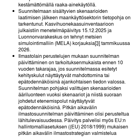
kestämättömällä raaka-ainekäytöllä.
Suunnitelmaan sisältyvien skenaarioiden
laatimisen jälkeen maankäyttösektorin tietopohja on
tarkentunut. Kasvihuonekaasuinventaarioon
julkaistiin menetelmäpäivitys 15.12.2025 ja
Luonnonvarakeskus on tehnyt metsien
simulointimalliin (MELA) korjauksia
[3]
tammikuussa
2026.
Ilmastolain perustelujen mukaan suunnitelman
päivittäminen on tarkoituksenmukaista ennen 10
vuoden takarajaa, jos suunnitelmassa esitetyt
kehityskulut näyttäytyvät mahdottomina tai
epätodennäköisinä ajankohtaisen tiedon valossa.
Suunnitelman pohjaksi valittujen skenaarioiden
ääriluonteen vuoksi skenaariot ja niistä suoraan
johdetut etenemispolut näyttäytyvät
epätodennäköisinä. Pitkän aikavälin
ilmastosuunnitelman päivittäminen olisi perusteltua
lähitulevaisuudessa. Päivitys palvelisi myös EU:n
hallintomalliasetuksen ((EU) 2018/1999) mukaisen
pitkän aikavälin ilmastostrategian valmistelua