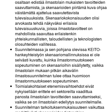
osaltaan edistää ilmastolain mukaisten tavoitteiden
saavuttamista, ja skenaarioiden piirtämä kuva ohjaa
väistämättä ajattelua saavutettavista
tulevaisuuksista. Skenaariokokonaisuuden olisi
arvokasta tehdä näkyväksi erilaisia
tulevaisuuskuvia, joissa ilmastotavoitteet on
mahdollista saavuttaa erilaistenkin
yhteiskunnallisten, taloudellisten ja teknologisten
olosuhteiden vallitessa.
Suunnitelmassa ja sen pohjana olevissa KEITO-
hankeyhteistyön skenaariomallinnuksissa ei ole
selvästi kuvattu, kuinka ilmastonmuutokseen
sopeutuminen on skenaarioihin sisällytetty, vaikka
ilmastolain mukaan pitkän aikavälin
ilmastosuunnitelman tulee ottaa huomioon
ilmastonmuutokseen sopeutuminen.
Toimialakohtaiset etenemisvaihtoehdot eivät
nykyisellään erittele eri sektoreilta vaadittua
panosta ilmastolain tavoitteiden saavuttamiseksi,
vaikka se on ilmastolain edellytys suunnitelmalle.
Suunnitelman tarkoituksenmukaisuuteen vaikuttaa