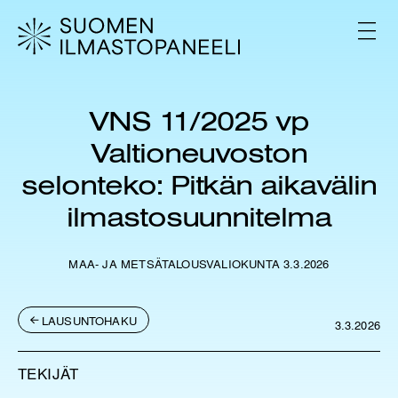
H
y
V
p
A
L
p
I
ä
K
ä
K
VNS 11/2025 vp
s
O
i
Valtioneuvoston
s
ä
selonteko: Pitkän aikavälin
l
ilmastosuunnitelma
t
ö
ö
MAA- JA METSÄTALOUSVALIOKUNTA 3.3.2026
n
LAUSUNTOHAKU
3.3.2026
TEKIJÄT