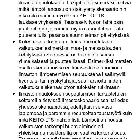
ilmastonmuutokseen. Lukijalle ei esimerkiksi selviä
mikä lämpötilanousu on sisällytetty skenaarioihin,
eikä sitä mainita myöskään KEITO-LTS-
taustaselvityksessä. Taustaselvitys on tältä osin
puutteellinen ja samoin myös suunnitelma. Tätä
puutetta tulisi parantaa suunnitelman päivityksissä.
Kuten edellä todetaan, ilmastonmuutoksen
vaikutukset esimerkiksi maa- ja metsätalouden
kehitykseen Suomessa on huomioitu varsin
ylimalkaisesti ja puutteellisesti. Esimerkiksi metsien
osalta skenaarioissa ei ilmeisesti ole huomioitu
ilmaston lämpenemisen seurauksena lisääntyviä
hyönteis- tai myrskytuhoja, saati arvioitu niiden
vaikutuksia skenaariotyön tuloksien tulkintaan.
Ilmastonmuutokseen sopeutumisen tarkastelu eri
sektoreilla tietyissä ilmastoskenaarioissa, tai edes
yhdessä skenaariossa, edellyttäisi selvästi
laajempaa ja paremmin resursoitua taustatyötä kuin
mitä KEITO-LTS mahdollisti. Lämpötilan nousun
vaikutusten tarkempi huomioiminen eri
yhteiskunnan sektoreilla on vaativa kokonaisuus.