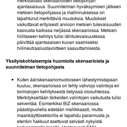
merkittävästi skenaarioiden tietopohjan
ajantasaisuus. Suunnitelman hyväksymisen jälkeen
metsien tietopohjassa ja mallinnuksessa on
tapahtunut merkittäviä muutoksia. Muutokset
vaikuttavat erityisesti arvioon metsien tulevaisuuden
kasvusta kaikissa neljässä skenaariossa. Metsien
hiilitaseen kehitys tulisi lähitulevaisuudessa
päivittää ajantasaisen kuvan saamiseksi
hiilineutraaliustavoitteen saavuttamisesta.
Yksityiskohtaisempia huomioita skenaarioista ja
suunnitelman tietopohjasta
Kuten ääriskenaariomuotoiseen lähestymistapaan
kuuluu, skenaarioissa on tehty vahvoja valintoja eri
toimialojen kehityksestä tietyissä olosuhteissa.
Merkitykseltään tärkeiden valintojen vaikutusta tulisi
selventää. Esimerkiksi BIZ-skenaariossa
päästöpuolella edetään mallikkaasti, mutta
maankäyttösektorilla ei tapahdu parannusta ja
etenkin hakkuut asettuvat selvästi nykyistä