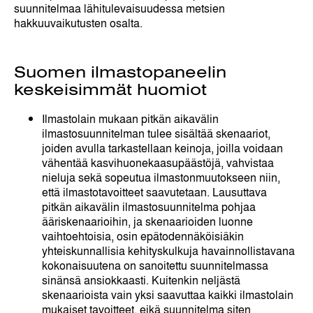
suunnitelmaa lähitulevaisuudessa metsien
hakkuuvaikutusten osalta.
Suomen ilmastopaneelin
keskeisimmät huomiot
Ilmastolain mukaan pitkän aikavälin
ilmastosuunnitelman tulee sisältää skenaariot,
joiden avulla tarkastellaan keinoja, joilla voidaan
vähentää kasvihuonekaasupäästöjä, vahvistaa
nieluja sekä sopeutua ilmastonmuutokseen niin,
että ilmastotavoitteet saavutetaan. Lausuttava
pitkän aikavälin ilmastosuunnitelma pohjaa
ääriskenaarioihin, ja skenaarioiden luonne
vaihtoehtoisia, osin epätodennäköisiäkin
yhteiskunnallisia kehityskulkuja havainnollistavana
kokonaisuutena on sanoitettu suunnitelmassa
sinänsä ansiokkaasti. Kuitenkin neljästä
skenaarioista vain yksi saavuttaa kaikki ilmastolain
mukaiset tavoitteet, eikä suunnitelma siten