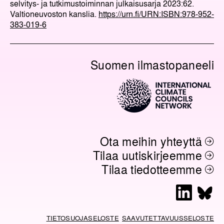
selvitys- ja tutkimustoiminnan julkaisusarja 2023:62.
Valtioneuvoston kanslia.
https://urn.fi/URN:ISBN:978-952-
383-019-6
Suomen ilmastopaneeli
Ota meihin yhteyttä
Tilaa uutiskirjeemme
Tilaa tiedotteemme
L
B
i
l
n
u
TIETOSUOJASELOSTE
SAAVUTETTAVUUSSELOSTE