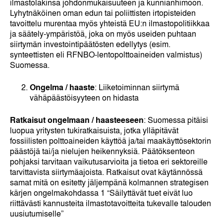
ilmastolakinsa johdonmukaisuuteen ja kunnianhimoon.
Lyhytnäköinen oman edun tai poliittisten irtopisteiden
tavoittelu murentaa myös yhteistä EU:n ilmastopolitiikkaa
ja säätely-ympäristöä, joka on myös useiden puhtaan
siirtymän investointipäätösten edellytys (esim.
synteettisten eli RFNBO-lentopolttoaineiden valmistus)
Suomessa.
Ongelma / haaste
: Liiketoiminnan siirtymä
vähäpäästöisyyteen on hidasta
Ratkaisut ongelmaan / haasteeseen
: Suomessa pitäisi
luopua yritysten tukiratkaisuista, jotka ylläpitävät
fossiilisten polttoaineiden käyttöä ja/tai maakäyttösektorin
päästöjä tai/ja nielujen heikennyksiä. Päätöksenteon
pohjaksi tarvitaan vaikutusarvioita ja tietoa eri sektoreille
tarvittavista siirtymäajoista. Ratkaisut ovat käytännössä
samat mitä on esitetty jäljempänä kolmannen strategisen
kärjen ongelmakohdassa 1 “Säilyttävät tuet eivät luo
riittävästi kannusteita ilmastotavoitteita tukevalle talouden
uusiutumiselle”