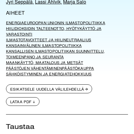
Jyri Seppälä
,
Lassi Ahlvik
,
Marja Salo
AIHEET
ENERGIA
EUROOPAN UNIONIN ILMASTOPOLITIIKKA
HIILIDIOKSIDIN TALTEENOTTO, HYÖTYKÄYTTÖ JA
VARASTOINTI
ILMASTOTAVOITTEET JA HIILINEUTRAALIUS
KANSAINVÄLINEN ILMASTOPOLITIIKKA
KANSALLISEN ILMASTOPOLITIIKAN SUUNNITTELU,
TOIMEENPANO JA SEURANTA
MAANKÄYTTÖ, MAATALOUS JA METSÄT
PÄÄSTÖJEN VÄHENTÄMINEN
PÄÄSTÖKAUPPA
SÄHKÖISTYMINEN JA ENERGIATEHOKKUUS
ESIKATSELE UUDELLA VÄLILEHDELLÄ
LATAA PDF
Taustaa