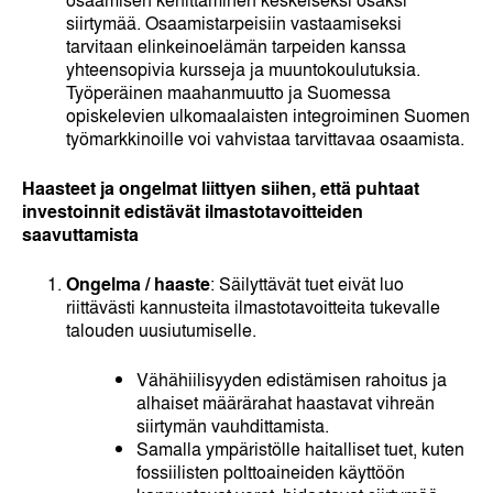
siirtymää. Osaamistarpeisiin vastaamiseksi
tarvitaan elinkeinoelämän tarpeiden kanssa
yhteensopivia kursseja ja muuntokoulutuksia.
Työperäinen maahanmuutto ja Suomessa
opiskelevien ulkomaalaisten integroiminen Suomen
työmarkkinoille voi vahvistaa tarvittavaa osaamista.
Haasteet ja ongelmat liittyen siihen, että puhtaat
investoinnit edistävät ilmastotavoitteiden
saavuttamista
Ongelma / haaste
: Säilyttävät tuet eivät luo
riittävästi kannusteita ilmastotavoitteita tukevalle
talouden uusiutumiselle.
Vähähiilisyyden edistämisen rahoitus ja
alhaiset määrärahat haastavat vihreän
siirtymän vauhdittamista.
Samalla ympäristölle haitalliset tuet, kuten
fossiilisten polttoaineiden käyttöön