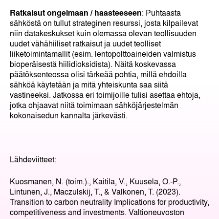
Ratkaisut ongelmaan / haasteeseen
: Puhtaasta
sähköstä on tullut strateginen resurssi, josta kilpailevat
niin datakeskukset kuin olemassa olevan teollisuuden
uudet vähähiiliset ratkaisut ja uudet teolliset
liiketoimintamallit (esim. lentopolttoaineiden valmistus
bioperäisestä hiilidioksidista). Näitä koskevassa
päätöksenteossa olisi tärkeää pohtia, millä ehdoilla
sähköä käytetään ja mitä yhteiskunta saa siitä
vastineeksi. Jatkossa eri toimijoille tulisi asettaa ehtoja,
jotka ohjaavat niitä toimimaan sähköjärjestelmän
kokonaisedun kannalta järkevästi.
Lähdeviitteet:
Kuosmanen, N. (toim.)., Kaitila, V., Kuusela, O.-P.,
Lintunen, J., Maczulskij, T., & Valkonen, T. (2023).
Transition to carbon neutrality Implications for productivity,
competitiveness and investments. Valtioneuvoston