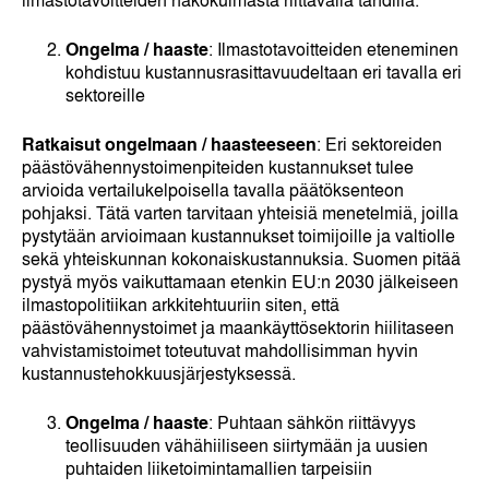
Ongelma / haaste
: Ilmastotavoitteiden eteneminen
kohdistuu kustannusrasittavuudeltaan eri tavalla eri
sektoreille
Ratkaisut ongelmaan / haasteeseen
: Eri sektoreiden
päästövähennystoimenpiteiden kustannukset tulee
arvioida vertailukelpoisella tavalla päätöksenteon
pohjaksi. Tätä varten tarvitaan yhteisiä menetelmiä, joilla
pystytään arvioimaan kustannukset toimijoille ja valtiolle
sekä yhteiskunnan kokonaiskustannuksia. Suomen pitää
pystyä myös vaikuttamaan etenkin EU:n 2030 jälkeiseen
ilmastopolitiikan arkkitehtuuriin siten, että
päästövähennystoimet ja maankäyttösektorin hiilitaseen
vahvistamistoimet toteutuvat mahdollisimman hyvin
kustannustehokkuusjärjestyksessä.
Ongelma / haaste
: Puhtaan sähkön riittävyys
teollisuuden vähähiiliseen siirtymään ja uusien
puhtaiden liiketoimintamallien tarpeisiin