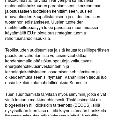
näkökulmasta. Tarvitaan vahvempia kannusteita
materiaalitehokkuuden parantamiseen, korkeamman
jalostusasteen tuotteiden kehittämiseen, uusien
innovaatioiden kaupallistamiseen ja niiden teollisen
tuotannon edistämiseen. Uusien tuotteiden
markkinoillepääsyyn tulee panostaa muun muassa
käyttämällä EU:n biotalousstrategian tuomia
rahoitusmahdollisuuksia.
Teollisuuden uudistumista ja sitä kautta fossiilisperäisten
päästöjen vähentämistä voitaisiin vauhdittaa
kohdentamalla päästökauppatuloja vaikuttavasti
energiatehokkuusinvestointeihin ja
teknologiakehitykseen, osaamisen kehittämiseen ja
oikeudenmukaiseen siirtymään. Vähähiilinen talous luo
uusia liiketoimintamahdollisuuksia Suomelle.
Tuen suuntaamista tarvitaan myös siirtymiin, jotka eivät
vielä toteudu markkinaehtoisesti. Tästä esimerkki on
biogeenisen hiilidioksidin talteenotto (BECCS), sillä
nykyisellään tuen taso ei riitä käynnistämään hankkeita
ilmastotavoitteiden näkökulmasta riittävällä tahdilla.