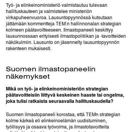
Työ- ja elinkeinoministeriö valmistautuu tulevaan
hallituskauteen ja valmistelee ministeriön
virkapuheenvuoroa. Lausuntopyynnössä kutsutaan
jättämään kommentteja TEM:n hallinnonalan strategian
kolmeen päätavoitteeseen. Ilmastopaneeli keskittyy
lausunnossaan erityisesti ilmastopolitiikan ja -tavoitteiden
näkökulmiin. Lausunto on jäsennelty lausuntopyynnön
rakenteen mukaisesti.
Suomen ilmastopaneelin
näkemykset
Mikä on työ- ja elinkeinoministeriön strategian
päätavoitteisiin liittyvä keskeinen haaste tai ongelma,
joka tulisi ratkaista seuraavalla hallituskaudella?
Suomen ilmastopaneeli korostaa, että TEMn strategian
kolme kärkeä eli elinkeinoelämän uudistuminen,
työllisyys ja osaava työvoima, ja ilmastotavoitteita