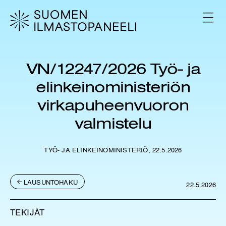
H
y
V
p
A
L
p
I
ä
K
ä
K
VN/12247/2026 Työ- ja
s
O
i
elinkeinoministeriön
s
ä
virkapuheenvuoron
l
valmistelu
t
ö
ö
TYÖ- JA ELINKEINOMINISTERIÖ, 22.5.2026
n
LAUSUNTOHAKU
22.5.2026
TEKIJÄT