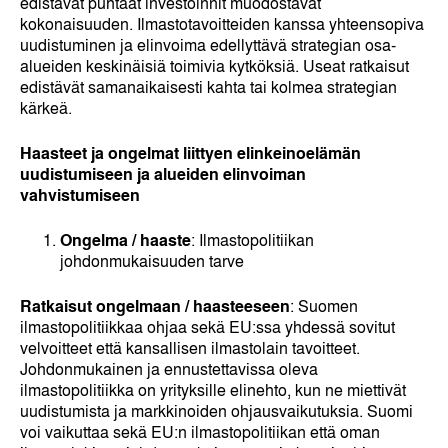
edistävät puhtaat investoinnit muodostavat
kokonaisuuden. Ilmastotavoitteiden kanssa yhteensopiva
uudistuminen ja elinvoima edellyttävä strategian osa-
alueiden keskinäisiä toimivia kytköksiä. Useat ratkaisut
edistävät samanaikaisesti kahta tai kolmea strategian
kärkeä.
Haasteet ja ongelmat liittyen elinkeinoelämän
uudistumiseen ja alueiden elinvoiman
vahvistumiseen
Ongelma / haaste
: Ilmastopolitiikan
johdonmukaisuuden tarve
Ratkaisut ongelmaan / haasteeseen
: Suomen
ilmastopolitiikkaa ohjaa sekä EU:ssa yhdessä sovitut
velvoitteet että kansallisen ilmastolain tavoitteet.
Johdonmukainen ja ennustettavissa oleva
ilmastopolitiikka on yrityksille elinehto, kun ne miettivät
uudistumista ja markkinoiden ohjausvaikutuksia. Suomi
voi vaikuttaa sekä EU:n ilmastopolitiikan että oman