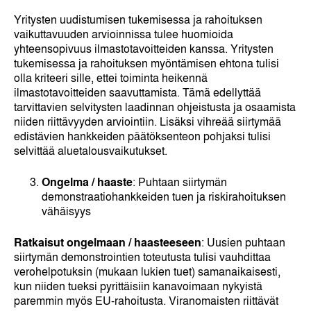
Yritysten uudistumisen tukemisessa ja rahoituksen
vaikuttavuuden arvioinnissa tulee huomioida
yhteensopivuus ilmastotavoitteiden kanssa. Yritysten
tukemisessa ja rahoituksen myöntämisen ehtona tulisi
olla kriteeri sille, ettei toiminta heikennä
ilmastotavoitteiden saavuttamista. Tämä edellyttää
tarvittavien selvitysten laadinnan ohjeistusta ja osaamista
niiden riittävyyden arviointiin. Lisäksi vihreää siirtymää
edistävien hankkeiden päätöksenteon pohjaksi tulisi
selvittää aluetalousvaikutukset.
Ongelma / haaste
: Puhtaan siirtymän
demonstraatiohankkeiden tuen ja riskirahoituksen
vähäisyys
Ratkaisut ongelmaan / haasteeseen
: Uusien puhtaan
siirtymän demonstrointien toteutusta tulisi vauhdittaa
verohelpotuksin (mukaan lukien tuet) samanaikaisesti,
kun niiden tueksi pyrittäisiin kanavoimaan nykyistä
paremmin myös EU-rahoitusta. Viranomaisten riittävät