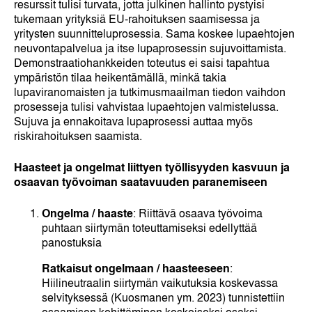
resurssit tulisi turvata, jotta julkinen hallinto pystyisi
tukemaan yrityksiä EU-rahoituksen saamisessa ja
yritysten suunnitteluprosessia. Sama koskee lupaehtojen
neuvontapalvelua ja itse lupaprosessin sujuvoittamista.
Demonstraatiohankkeiden toteutus ei saisi tapahtua
ympäristön tilaa heikentämällä, minkä takia
lupaviranomaisten ja tutkimusmaailman tiedon vaihdon
prosesseja tulisi vahvistaa lupaehtojen valmistelussa.
Sujuva ja ennakoitava lupaprosessi auttaa myös
riskirahoituksen saamista.
Haasteet ja ongelmat liittyen työllisyyden kasvuun ja
osaavan työvoiman saatavuuden paranemiseen
Ongelma / haaste
: Riittävä osaava työvoima
puhtaan siirtymän toteuttamiseksi edellyttää
panostuksia
Ratkaisut ongelmaan / haasteeseen
:
Hiilineutraalin siirtymän vaikutuksia koskevassa
selvityksessä (Kuosmanen ym. 2023) tunnistettiin
osaamisen kehittäminen keskeiseksi osaksi