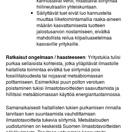
kannustavat verot, hidastavat siirtymää
hiilineutraaliin yhteiskuntaan.
Säilyttävät tuet eivät luo kannusteita
muuttaa liiketoimintamallia raaka-aineen
määrän kasvattamisesta tuotteen
jalostusarvon nostamiseen, eivätkä
mahdollista reilua kilpailuasetelmaa
kasvaville yrityksille.
Ratkaisut ongelmaan / haasteeseen
: Yritystukia tulisi
purkaa sellaisista kohteista, jotka ylläpitävät ilmastolle
haitallista toimintaa eivätkä tue siirtymää pois
fossiilitaloudesta tai nojaavat metsäbiomassan
polttamiseen. Esimerkiksi puun polton verotuen
poistaminen tukisi ilmastotavoitteiden saavuttamista ja
hillitsisi metsäbiomassan käyttöä energiantuotannossa.
Samanaikaisesti haitallisten tukien purkamisen rinnalla
tarvitaan tuen suuntaamista vauhdittamaan
ilmastotavoitteita tukevia siirtymiä. Metsätalouden
uudistuminen on keskeistä Suomen ilmastotavoitteiden